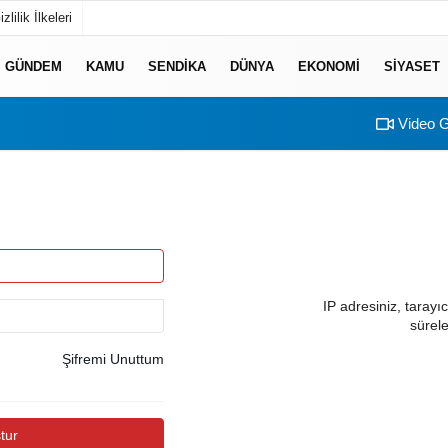
izlilik İlkeleri
GÜNDEM
KAMU
SENDİKA
DÜNYA
EKONOMİ
SİYASET
Video G
IP adresiniz, tarayıc
sürele
Şifremi Unuttum
tur