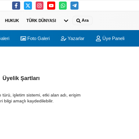
Ara
HUKUK
TÜRK DÜNYASI
aleri
Foto Galeri
Yazarlar
Üye Paneli
Üyelik Şartları
ı türü, işletim sistemi, etki alan adı, erişim
ri bilgi amaçlı kaydedilebilir.