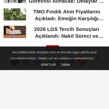
Görevlisi Alınacak: Detaylar Ve
Başvuru Süreci
TMO Fındık Alım Fiyatlarını
Açıkladı: Emeğin Karşılığı
Masa...
2026 LGS Tercih Sonuçları
Açıklandı: Nakil Süreci ve
Önemli Tarihler
EĞİTİM
Veri politikasındaki amaçlarla sınırlı ve mevzuata uygun şekilde çerez
Yayınlanma: 30 Nisan 2025 - 19:18
konumlandırmaktayız. Detaylar için veri politikamızı inceleyebilirsiniz...
AYRINTILAR
TAMAM
Yorumlar
Yorumlar
Lise öğrencisi 4. kattan düştü
30 Nisan 2025 - 19:18
EĞİTİM
A
A
Büyüt
Küçült