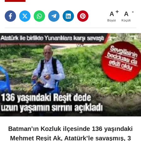
A
A
Büyüt
Küçült
Batman’ın Kozluk ilçesinde 136 yaşındaki
Mehmet Reşit Ak, Atatürk’le savaşmış, 3