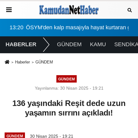
an gözetmen öğretmen için karar: Ödül beklerken ceza 
00:43
Okullara 30 Bin Güvenlik Görevlisi Alınacak:
13:
HABERLER
GÜNDEM
KAMU
SENDİK
Haberler
GÜNDEM
GÜNDEM
Yayınlanma: 30 Nisan 2025 - 19:21
136 yaşındaki Reşit dede uzun
yaşamın sırrını açıkladı!
30 Nisan 2025 - 19:21
GÜNDEM