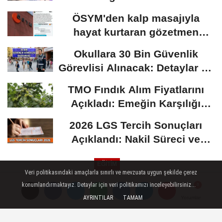
ÖSYM'den kalp masajıyla
hayat kurtaran gözetmen
öğretmen için karar:...
Okullara 30 Bin Güvenlik
Görevlisi Alınacak: Detaylar Ve
Başvuru Süreci
TMO Fındık Alım Fiyatlarını
Açıkladı: Emeğin Karşılığı
Masa...
2026 LGS Tercih Sonuçları
Açıklandı: Nakil Süreci ve
Önemli Tarihler
EĞİTİM
Veri politikasındaki amaçlarla sınırlı ve mevzuata uygun şekilde çerez
Yayınlanma: 30 Eylül 2018 - 02:06
konumlandırmaktayız. Detaylar için veri politikamızı inceleyebilirsiniz...
AYRINTILAR
TAMAM
Yorumlar
Yorumlar
Türk üniversiteleri sıra kaybetti