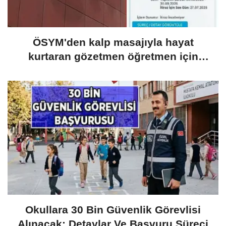
ÖSYM'den kalp masajıyla hayat
kurtaran gözetmen öğretmen için
karar: Ödül beklerken ceza geldi
Okullara 30 Bin Güvenlik Görevlisi
Alınacak: Detaylar Ve Başvuru Süreci