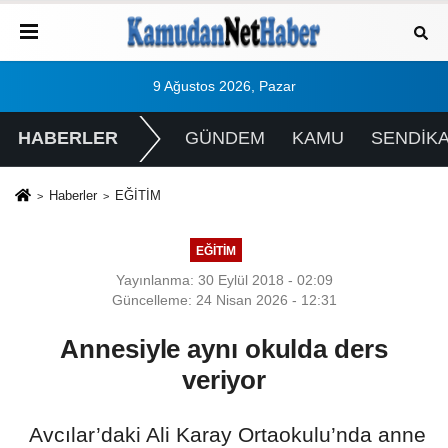
9 Ağustos 2026, Pazar
HABERLER
GÜNDEM
KAMU
SENDİK
Haberler
EĞİTİM
EĞİTİM
Yayınlanma: 30 Eylül 2018 - 02:09
Güncelleme: 24 Nisan 2026 - 12:31
Annesiyle aynı okulda ders
veriyor
Avcılar’daki Ali Karay Ortaokulu’nda anne