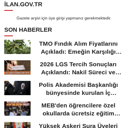
ILAN.GOV.TR
Gazete arşivi için üye girişi yapmanız gerekmektedir.
SON HABERLER
TMO Fındık Alım Fiyatlarını
Açıkladı: Emeğin Karşılığı
Masa...
2026 LGS Tercih Sonuçları
Açıklandı: Nakil Süreci ve
Önemli Tarihler
Polis Akademisi Başkanlığı
bünyesinde kurulan İç
Güvenlik Fakültesine...
MEB'den öğrencilere özel
okullarda ücretsiz eğitim
fırsatı: Başvurular...
Yüksek Askeri Şura Üyeleri