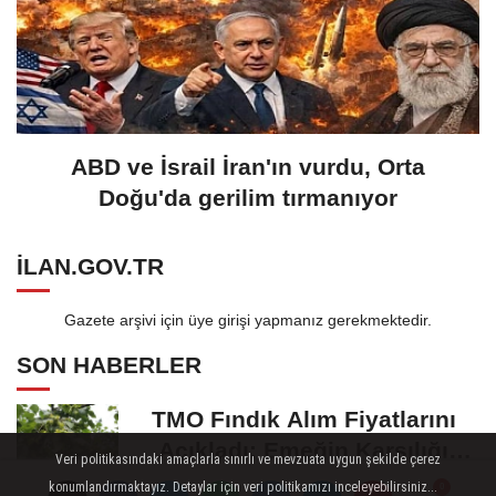
ABD ve İsrail İran'ın vurdu, Orta
Doğu'da gerilim tırmanıyor
ILAN.GOV.TR
Gazete arşivi için üye girişi yapmanız gerekmektedir.
SON HABERLER
TMO Fındık Alım Fiyatlarını
Açıkladı: Emeğin Karşılığı
Veri politikasındaki amaçlarla sınırlı ve mevzuata uygun şekilde çerez
Masa...
konumlandırmaktayız. Detaylar için veri politikamızı inceleyebilirsiniz...