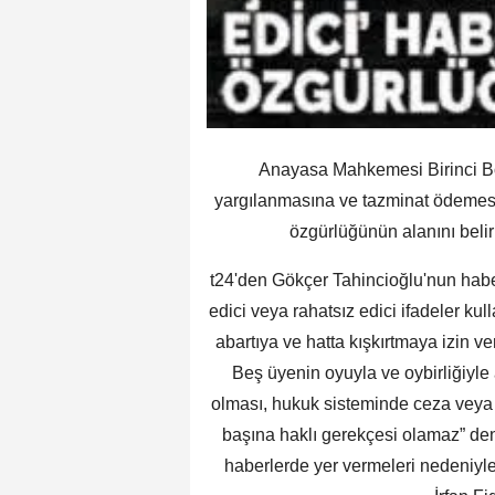
Anayasa Mahkemesi Birinci Bö
yargılanmasına ve tazminat ödemes
özgürlüğünün alanını belirl
t24'den Gökçer Tahincioğlu'nun habe
edici veya rahatsız edici ifadeler ku
abartıya ve hatta kışkırtmaya izin ve
Beş üyenin oyuyla ve oybirliğiyle 
olması, hukuk sisteminde ceza veya
başına haklı gerekçesi olamaz” den
haberlerde yer vermeleri nedeniyle