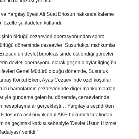
dan’ın da imzası yer aldı.
ve Yargıtay üyesi Ali Suat Ertosun hakkında kaleme
, özetle şu ifadeleri kullandı:
 kişinin öldüğü cezaevleri operasyonundan sonra
üdürlüğü döneminde cezaevleri Susurlukçu mahkumlar
Ertosun’un devlet bürokrasisinde üstlendiği görevler
'derin devlet' operasyonu olarak geçen olaylar ilginç bir
kifevleri Genel Müdürü olduğu dönemde, Susurluk
rbay Korkut Eken, Ayaş Cezaevi'nde özel koşullar
turucu baronlarının cezaevlerinde diğer mahkumlardan
alarıyla gündeme gelen bu dönemde, cezaevlerinde
n hesaplaşmalar gerçekleşti… Yargıtay'a seçildikten
 Ertosun’a asıl büyük ödül AKP hükümeti tarafından
temine geçişteki katkısı sebebiyle 'Devlet Üstün Hizmet
adalyası' verildi.”