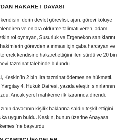
'DAN HAKARET DAVASI
kendisini derin devlet görevlisi, ajan, görevi kötüye
önlendiren ve onlara öldürme talimatı veren, adam
etkin rol oynayan, Susurluk ve Ergenekon sanıklarını
e hakimlerin görevden alınması için çaba harcayan ve
tererek kendisine hakaret ettiğini ileri sürdü ve 20 bin
nevi tazminat talebinde bulundu.
 Keskin’in 2 bin lira tazminat ödemesine hükmetti.
argıtay 4. Hukuk Dairesi, yazıda eleştiri sınırlarının
bozdu. Ancak yerel mahkeme ilk kararında direndi.
ın davacının kişilik haklarına saldırı teşkil ettiğini
kuka uygun buldu. Keskin, bunun üzerine Anayasa
kemesi’ne başvurdu.
N ÇARPICI İFADELER