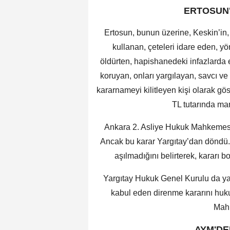
ERTOSUN
Ertosun, bunun üzerine, Keskin’in, 
kullanan, çeteleri idare eden, y
öldürten, hapishanedeki infazlarda 
koruyan, onları yargılayan, savcı v
kararnameyi kilitleyen kişi olarak gös
TL tutarında ma
Ankara 2. Asliye Hukuk Mahkemesi,
Ancak bu karar Yargıtay’dan döndü. Y
aşılmadığını belirterek, kararı 
Yargıtay Hukuk Genel Kurulu da yazın
kabul eden direnme kararını hu
Mah
AYM'DE