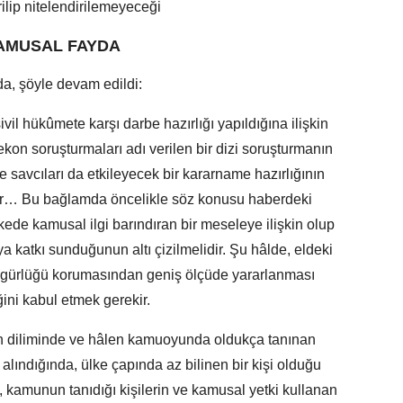
rilip nitelendirilemeyeceği
AMUSAL FAYDA
a, şöyle devam edildi:
ivil hükûmete karşı darbe hazırlığı yapıldığına ilişkin
ekon soruşturmaları adı verilen bir dizi soruşturmanın
e savcıları da etkileyecek bir kararname hazırlığının
ır… Bu bağlamda öncelikle söz konusu haberdeki
kede kamusal ilgi barındıran bir meseleye ilişkin olup
a katkı sunduğunun altı çizilmelidir. Şu hâlde, eldeki
zgürlüğü korumasından geniş ölçüde yararlanması
ğini kabul etmek gerekir.
an diliminde ve hâlen kamuoyunda oldukça tanınan
alındığında, ülke çapında az bilinen bir kişi olduğu
kamunun tanıdığı kişilerin ve kamusal yetki kullanan