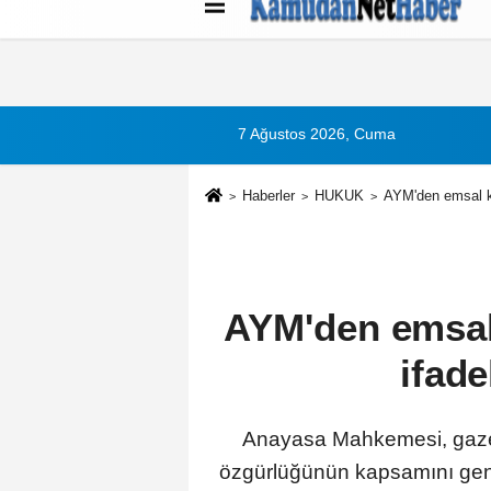
Künye
İletişim
Çerez Politikası
G
7 Ağustos 2026, Cuma
Haberler
HUKUK
AYM'den emsal kar
AYM'den emsal k
ifade
Anayasa Mahkemesi, gazete
özgürlüğünün kapsamını geniş