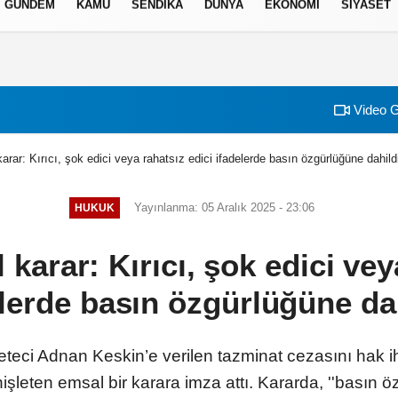
GÜNDEM
KAMU
SENDİKA
DÜNYA
EKONOMİ
SİYASET
izlilik İlkeleri
Video G
ar: Kırıcı, şok edici veya rahatsız edici ifadelerde basın özgürlüğüne dahild
Yayınlanma: 05 Aralık 2025 - 23:06
HUKUK
arar: Kırıcı, şok edici vey
lerde basın özgürlüğüne da
ci Adnan Keskin’e verilen tazminat cezasını hak ihl
leten emsal bir karara imza attı. Kararda, ''basın 