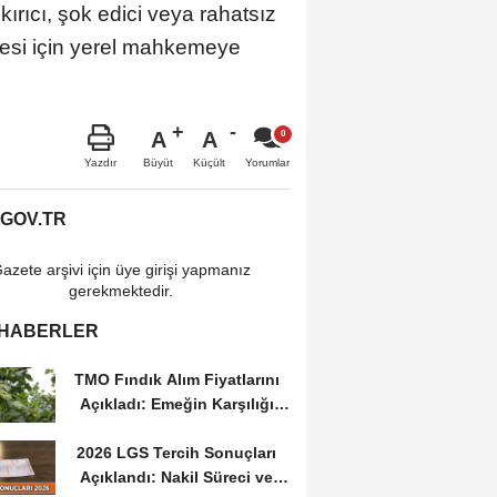
 kırıcı, şok edici veya rahatsız
nmesi için yerel mahkemeye
A
A
Büyüt
Küçült
Yazdır
Yorumlar
.GOV.TR
azete arşivi için üye girişi yapmanız
gerekmektedir.
 HABERLER
TMO Fındık Alım Fiyatlarını
Açıkladı: Emeğin Karşılığı
Masa...
2026 LGS Tercih Sonuçları
Açıklandı: Nakil Süreci ve