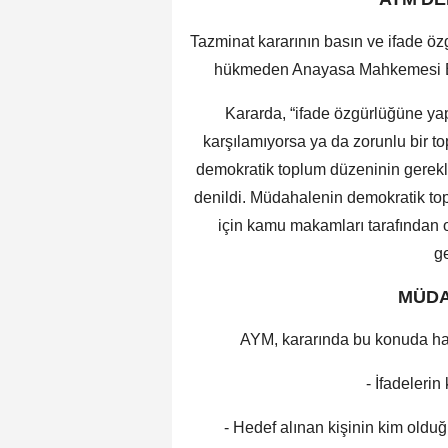
Tazminat kararının basın ve ifade özg
hükmeden Anayasa Mahkemesi Biri
Kararda, “ifade özgürlüğüne yap
karşılamıyorsa ya da zorunlu bir top
demokratik toplum düzeninin gerekl
denildi. Müdahalenin demokratik to
için kamu makamları tarafından or
ge
MÜDA
AYM, kararında bu konuda hang
- İfadelerin
- Hedef alınan kişinin kim oldu