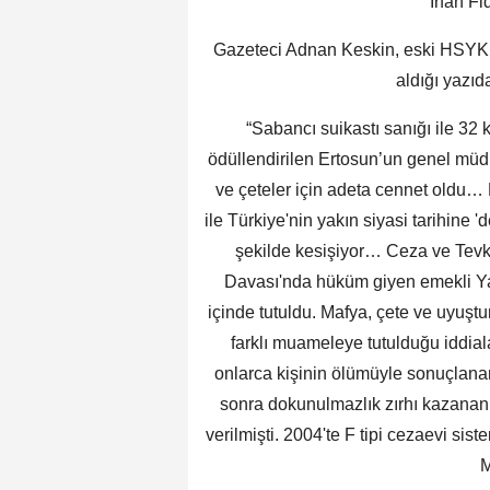
İrfan Fi
Gazeteci Adnan Keskin, eski HSYK 
aldığı yazıda
“Sabancı suikastı sanığı ile 32
ödüllendirilen Ertosun’un genel m
ve çeteler için adeta cennet oldu… 
ile Türkiye'nin yakın siyasi tarihine 
şekilde kesişiyor… Ceza ve Tev
Davası'nda hüküm giyen emekli Ya
içinde tutuldu. Mafya, çete ve uyuş
farklı muameleye tutulduğu iddi
onlarca kişinin ölümüyle sonuçlana
sonra dokunulmazlık zırhı kazanan
verilmişti. 2004'te F tipi cezaevi sis
M