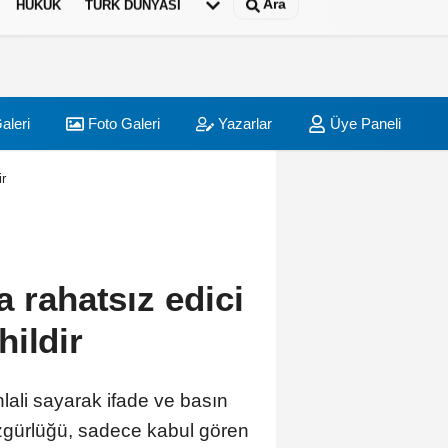
Ara
HUKUK
TÜRK DÜNYASI
aleri
Foto Galeri
Yazarlar
Üye Paneli
ir
a rahatsız edici
hildir
ali sayarak ifade ve basın
özgürlüğü, sadece kabul gören