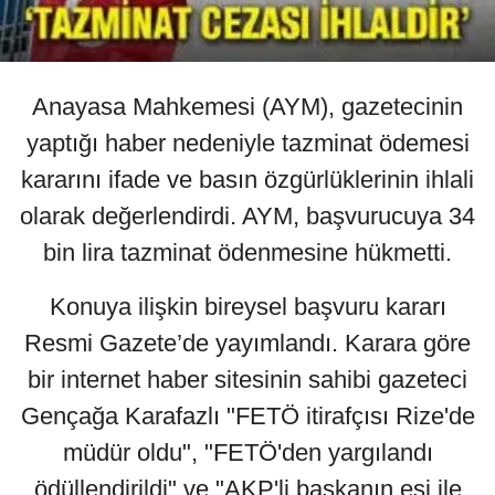
Anayasa Mahkemesi (AYM), gazetecinin
yaptığı haber nedeniyle tazminat ödemesi
kararını ifade ve basın özgürlüklerinin ihlali
olarak değerlendirdi. AYM, başvurucuya 34
bin lira tazminat ödenmesine hükmetti.
Konuya ilişkin bireysel başvuru kararı
Resmi Gazete’de yayımlandı. Karara göre
bir internet haber sitesinin sahibi gazeteci
Gençağa Karafazlı "FETÖ itirafçısı Rize'de
müdür oldu", "FETÖ'den yargılandı
ödüllendirildi" ve "AKP'li başkanın eşi ile