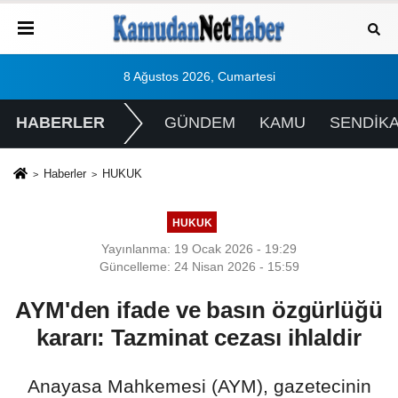
8 Ağustos 2026, Cumartesi
HABERLER
GÜNDEM
KAMU
SENDİK
Haberler
HUKUK
HUKUK
Yayınlanma: 19 Ocak 2026 - 19:29
Güncelleme: 24 Nisan 2026 - 15:59
AYM'den ifade ve basın özgürlüğü
kararı: Tazminat cezası ihlaldir
Anayasa Mahkemesi (AYM), gazetecinin