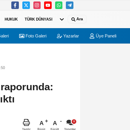
Ara
HUKUK
TÜRK DÜNYASI
aleri
Foto Galeri
Yazarlar
Üye Paneli
:50
 raporunda:
ıktı
A
A
Büyüt
Küçült
Yazdır
Yorumlar