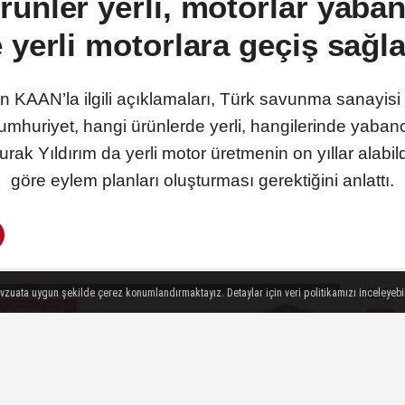
ünler yerli, motorlar yaban
 yerli motorlara geçiş sağ
 KAAN’la ilgili açıklamaları, Türk savunma sanayisi ü
huriyet, hangi ürünlerde yerli, hangilerinde yabancı 
ak Yıldırım da yerli motor üretmenin on yıllar alabildi
göre eylem planları oluşturması gerektiğini anlattı.
ILAN
evzuata uygun şekilde çerez konumlandırmaktayız. Detaylar için veri politikamızı inceleyebili
G
SON