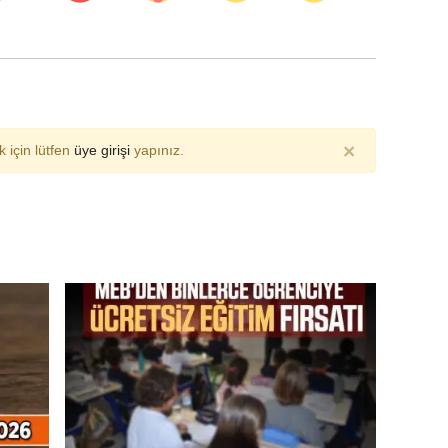
×
 için lütfen
üye girişi
yapınız.