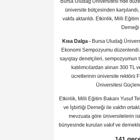
Bursa Uludağ Üniversitesi’nde düz
üniversite bütçesinden karşılandı, 
vakfa aktarıldı. Etkinlik, Milli Eğ
Derneği 
Kısa Dalga -
Bursa Uludağ Üniversi
Ekonomi Sempozyumu düzenlendi. 
sayıştay denetçileri, sempozyumun tü
katılımcılardan alınan 300 TL v
ücretlerinin üniversite rektörü
Üniversitesi Güçlendi
Etkinlik, Milli Eğitim Bakanı Yusuf
ve İşbirliği Derneği ile vakfın orta
mevzuata göre üniversitelerin is
bünyesinde kurulan vakıf ve dernekle
141 gec