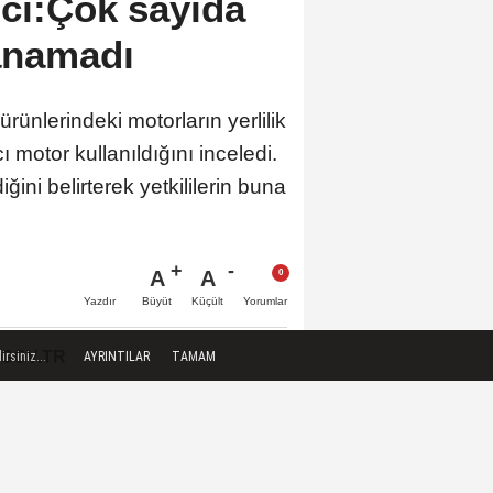
cı:Çok sayıda
lanamadı
rünlerindeki motorların yerlilik
motor kullanıldığını inceledi.
ğini belirterek yetkililerin buna
A
A
Büyüt
Küçült
Yazdır
Yorumlar
.GOV.TR
rsiniz...
AYRINTILAR
TAMAM
azete arşivi için üye girişi yapmanız
gerekmektedir.
 HABERLER