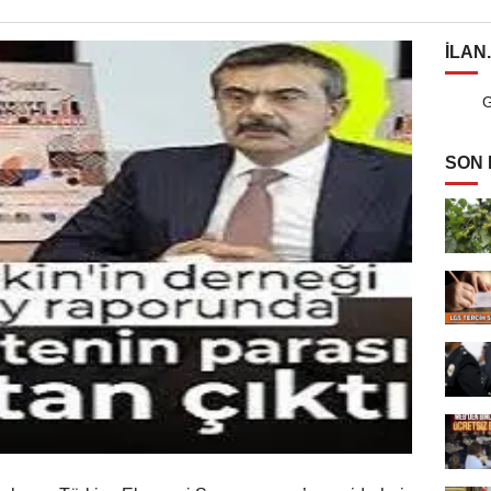
ILAN
G
SON