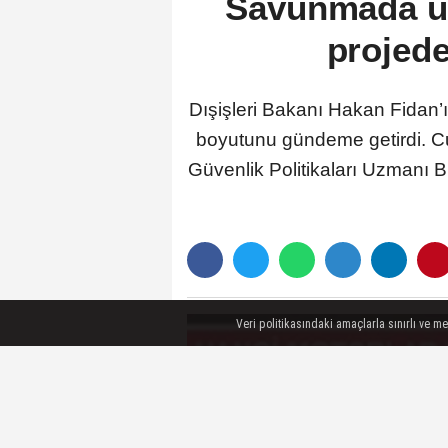
Savunmada ür
projede
Dışişleri Bakanı Hakan Fidan’ın
boyutunu gündeme getirdi. Cum
Güvenlik Politikaları Uzmanı Bur
Veri politikasındaki amaçlarla sınırlı ve m