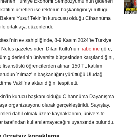
enlenen Türkiye Ekonomi Sempozyumu’nun giderleri
katılım ücretleri ise rektörün başkanlığını yürüttüğü
itim Bakanı Yusuf Tekin’in kurucusu olduğu Cihannüma
ile ortaklaşa düzenlendi.
tesi’nin ev sahipliğinde, 8-9 Kasım 2024’te Türkiye
Nefes gazetesinden Dilan Kutlu'nun
haberine
göre,
m giderlerinin üniversite bütçesinden karşılandığını,
e lisansüstü öğrencilerden alınan 150 TL katılım
 Ferudun Yılmaz’ın başkanlığını yürüttüğü Uludağ
rme Vakfı’na aktarıldığını tespit etti.
 Tekin’in kurucu başkanı olduğu Cihannüma Dayanışma
klaşa organizasyonu olarak gerçekleştirildi. Sayıştay,
imleri dahil olmak üzere kaynaklarının, üniversite
r tarafından kullanılamayacağını uyarısında bulundu.
e ücretsiz konaklama