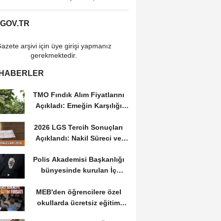
.GOV.TR
azete arşivi için üye girişi yapmanız
gerekmektedir.
 HABERLER
TMO Fındık Alım Fiyatlarını
Açıkladı: Emeğin Karşılığı
Masa...
2026 LGS Tercih Sonuçları
Açıklandı: Nakil Süreci ve
Önemli Tarihler
Polis Akademisi Başkanlığı
bünyesinde kurulan İç
Güvenlik Fakültesine...
MEB'den öğrencilere özel
okullarda ücretsiz eğitim
fırsatı: Başvurular...