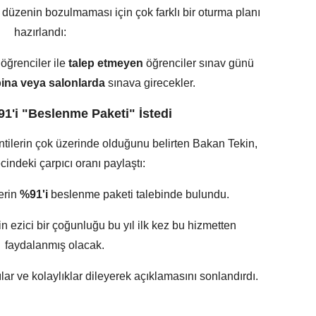
üzenin bozulmaması için çok farklı bir oturma planı
hazırlandı:
öğrenciler ile
talep etmeyen
öğrenciler sınav günü
bina veya salonlarda
sınava girecekler.
91'i "Beslenme Paketi" İstedi
ntilerin çok üzerinde olduğunu belirten Bakan Tekin,
indeki çarpıcı oranı paylaştı:
erin
%91'i
beslenme paketi talebinde bulundu.
n ezici bir çoğunluğu bu yıl ilk kez bu hizmetten
faydalanmış olacak.
ar ve kolaylıklar dileyerek açıklamasını sonlandırdı.