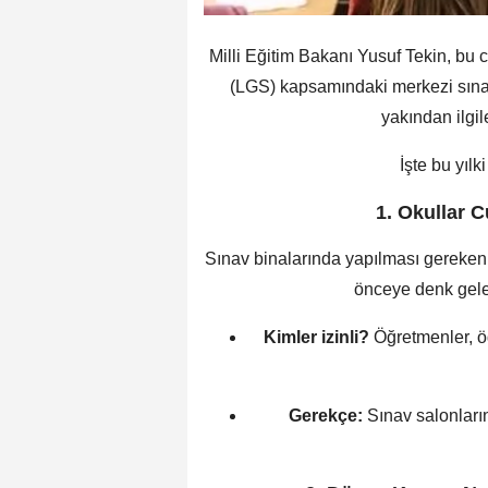
Milli Eğitim Bakanı Yusuf Tekin, bu
(LGS) kapsamındaki merkezi sına
yakından ilgile
İşte bu yılk
1. Okullar C
Sınav binalarında yapılması gereken t
önceye denk gel
Kimler izinli?
Öğretmenler, öğ
Gerekçe:
Sınav salonların