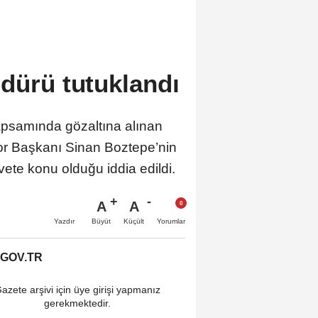
dürü tutuklandı
apsamında gözaltına alınan
por Başkanı Sinan Boztepe’nin
vete konu olduğu iddia edildi.
A
A
Büyüt
Küçült
Yazdır
Yorumlar
.GOV.TR
azete arşivi için üye girişi yapmanız
gerekmektedir.