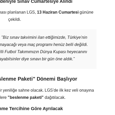
deniyle Sınav Cumartesiye Alındı
lması planlanan LGS,
13 Haziran Cumartesi
gününe
çekildi.
:
"Biz sınav takvimini ilan ettiğimizde, Türkiye'nin
lmayacağı veya maç programı henüz belli değildi.
Milli Futbol Takımımızın Dünya Kupası heyecanını
ayabilsinler diye sınavı bir gün öne aldık."
eslenme Paketi" Dönemi Başlıyor
i bir yeniliğe sahne olacak. LGS'de ilk kez veli onayına
ilere
"beslenme paketi"
dağıtılacak.
nme Tercihine Göre Ayrılacak