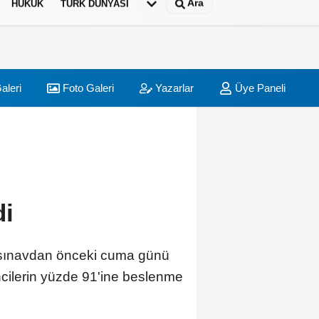
Ara
HUKUK
TÜRK DÜNYASI
aleri
Foto Galeri
Yazarlar
Üye Paneli
di
la sınavdan önceki cuma günü
encilerin yüzde 91'ine beslenme