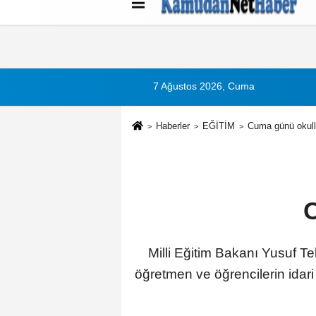
Künye
İletişim
Çerez Politikası
G
7 Ağustos 2026, Cuma
Haberler
EĞİTİM
Cuma günü okullar
C
Milli Eğitim Bakanı Yusuf T
öğretmen ve öğrencilerin idari