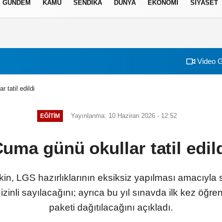
GÜNDEM
KAMU
SENDİKA
DÜNYA
EKONOMİ
SİYASET
izlilik İlkeleri
Video G
 tatil edildi
Yayınlanma: 10 Haziran 2026 - 12:52
EĞİTİM
uma günü okullar tatil edil
ekin, LGS hazırlıklarının eksiksiz yapılması amacıy
 izinli sayılacağını; ayrıca bu yıl sınavda ilk kez öğr
paketi dağıtılacağını açıkladı.