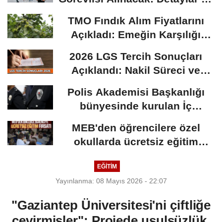
Başvuru Süreci
TMO Fındık Alım Fiyatlarını
Açıkladı: Emeğin Karşılığı
Masa...
2026 LGS Tercih Sonuçları
Açıklandı: Nakil Süreci ve
Önemli Tarihler
Polis Akademisi Başkanlığı
bünyesinde kurulan İç
Güvenlik Fakültesine...
MEB'den öğrencilere özel
okullarda ücretsiz eğitim
fırsatı: Başvurular...
EĞİTİM
Yayınlanma: 08 Mayıs 2026 - 22:07
"Gaziantep Üniversitesi'ni çiftliğe
çevirmişler": Projede usulsüzlük,