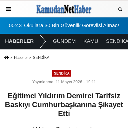
ınacak: Detaylar Ve Başvuru Süreci
00:43
Okullara 30 Bin Güvenlik Görevlisi Alınacak:
HABERLER
GÜNDEM
KAMU
SENDİK
Haberler
SENDİKA
SENDİKA
Yayınlanma: 11 Mayıs 2026 - 19:11
Eğitimci Yıldırım Demirci Tarifsiz
Baskıyı Cumhurbaşkanına Şikayet
Etti