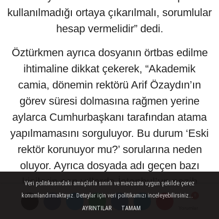
kullanılmadığı ortaya çıkarılmalı, sorumlular
hesap vermelidir” dedi.
Öztürkmen ayrıca dosyanın örtbas edilme
ihtimaline dikkat çekerek, “Akademik
camia, dönemin rektörü Arif Özaydın’ın
görev süresi dolmasına rağmen yerine
aylarca Cumhurbaşkanı tarafından atama
yapılmamasını sorguluyor. Bu durum ‘Eski
rektör korunuyor mu?’ sorularına neden
oluyor. Ayrıca dosyada adı geçen bazı
kişilerin son yıllarda İstanbul’un nezih
Veri politikasındaki amaçlarla sınırlı ve mevzuata uygun şekilde çerez
semtlerinde lüks villalar sahibi oldukları da
konumlandırmaktayız. Detaylar için veri politikamızı inceleyebilirsiniz...
AYRINTILAR
TAMAM
Yorumlar
Yorumlar
Yorumlar
konuşuluyor. İddiaların peşindeyiz.