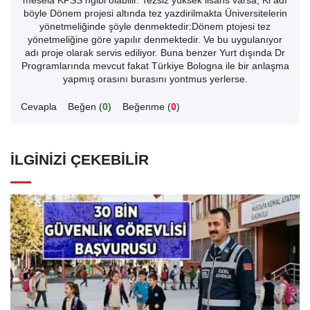
mesela KPSS ngibi olabilir. Tezsiz yüksek lisans varsa, Ki adı
böyle Dönem projesi altında tez yazdirilmakta Üniversitelerin
yönetmeliğinde şöyle denmektedir:Dönem ptojesi tez
yönetmeliğine göre yapılır denmektedir. Ve bu uygulanıyor
adı proje olarak servis ediliyor. Buna benzer Yurt dışında Dr
Programlarında mevcut fakat Türkiye Bologna ile bir anlaşma
yapmış orasını burasını yontmus yerlerse.
Cevapla
Beğen (
0
)
Beğenme (
0
)
İLGINIZI ÇEKEBILIR