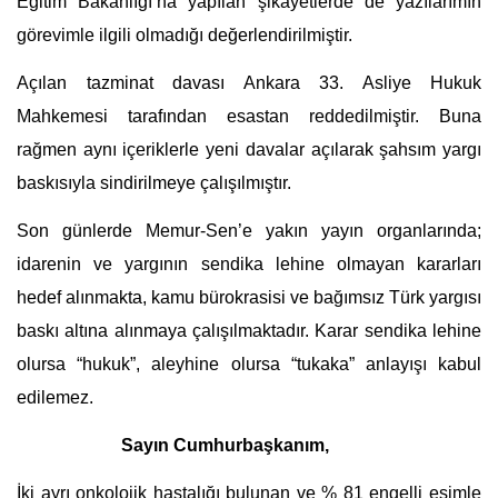
Eğitim Bakanlığı’na yapılan şikâyetlerde de yazılarımın 
görevimle ilgili olmadığı değerlendirilmiştir.
Açılan tazminat davası Ankara 33. Asliye Hukuk 
Mahkemesi tarafından esastan reddedilmiştir. Buna 
rağmen aynı içeriklerle yeni davalar açılarak şahsım yargı 
baskısıyla sindirilmeye çalışılmıştır.
Son günlerde Memur-Sen’e yakın yayın organlarında; 
idarenin ve yargının sendika lehine olmayan kararları 
hedef alınmakta, kamu bürokrasisi ve bağımsız Türk yargısı 
baskı altına alınmaya çalışılmaktadır. Karar sendika lehine 
olursa “hukuk”, aleyhine olursa “tukaka” anlayışı kabul 
edilemez.
Sayın Cumhurbaşkanım,
İki ayrı onkolojik hastalığı bulunan ve % 81 engelli eşimle 