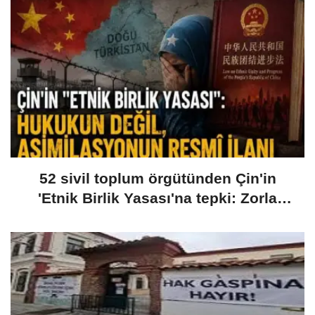
52 sivil toplum örgütünden Çin'in
'Etnik Birlik Yasası'na tepki: Zorla
asimilasyonun yasal aracı