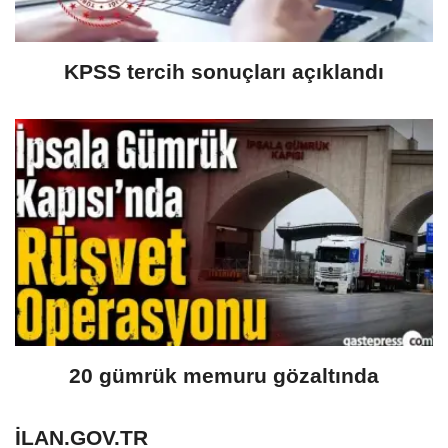
KPSS tercih sonuçları açıklandı
20 gümrük memuru gözaltında
ILAN.GOV.TR