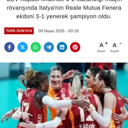
rövanşında İtalya'nın Reale Mutua Fenera
ekibini 3-1 yenerek şampiyon oldu.
09 Nisan 2026 - 00:18
TÜRK DÜNYASI
A
A
Büyüt
Küçült