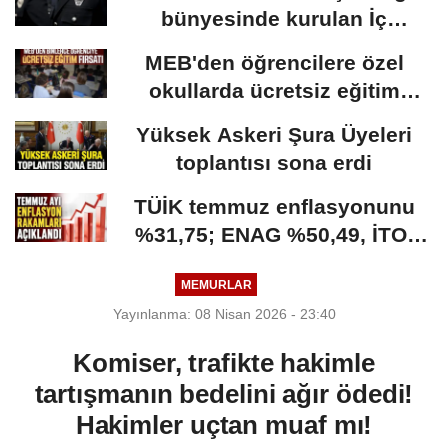
bünyesinde kurulan İç
Güvenlik Fakültesine...
MEB'den öğrencilere özel
okullarda ücretsiz eğitim
fırsatı: Başvurular...
Yüksek Askeri Şura Üyeleri
toplantısı sona erdi
TÜİK temmuz enflasyonunu
%31,75; ENAG %50,49, İTO;
%35,20 olarak açıkladı
MEMURLAR
Yayınlanma: 08 Nisan 2026 - 23:40
Komiser, trafikte hakimle
tartışmanın bedelini ağır ödedi!
Hakimler uçtan muaf mı!