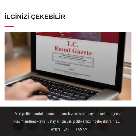
İLGINIZI ÇEKEBILIR
Erdoğan'dan kritik görevden almalar
Veri politikasındaki amaçlarla sınırlı ve mevzuata uygun şekilde çerez
ve atamalar
konumlandırmaktayız. Detaylar için veri politikamızı inceleyebilirsiniz...
AYRINTILAR
TAMAM
Yorumlar
Yorumlar