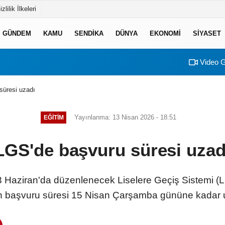
izlilik İlkeleri
GÜNDEM
KAMU
SENDİKA
DÜNYA
EKONOMİ
SİYASET
Video G
süresi uzadı
Yayınlanma: 13 Nisan 2026 - 18:51
EĞİTİM
LGS'de başvuru süresi uzad
 13 Haziran'da düzenlenecek Liselere Geçiş Sistemi 
n başvuru süresi 15 Nisan Çarşamba gününe kadar u