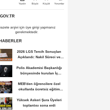
Büyüt
Küçült
Yazdır
Yorumlar
.GOV.TR
azete arşivi için üye girişi yapmanız
gerekmektedir.
 HABERLER
2026 LGS Tercih Sonuçları
Açıklandı: Nakil Süreci ve
Önemli Tarihler
Polis Akademisi Başkanlığı
bünyesinde kurulan İç
Güvenlik Fakültesine...
MEB'den öğrencilere özel
okullarda ücretsiz eğitim
fırsatı: Başvurular...
Yüksek Askeri Şura Üyeleri
toplantısı sona erdi