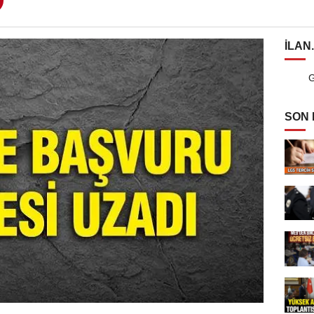
ILAN
G
SON