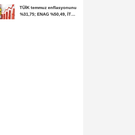
TÜİK temmuz enflasyonunu
%31,75; ENAG %50,49, İTO;
%35,20 olarak açıkladı