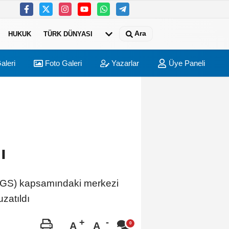
Ara
HUKUK
TÜRK DÜNYASI
aleri
Foto Galeri
Yazarlar
Üye Paneli
ı
(LGS) kapsamındaki merkezi
zatıldı
A
A