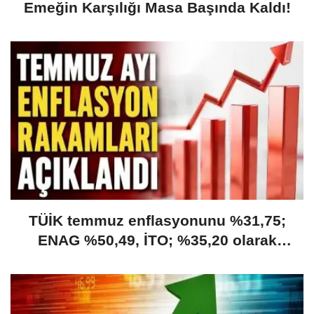
Emeğin Karşılığı Masa Başında Kaldı!
TÜİK temmuz enflasyonunu %31,75;
ENAG %50,49, İTO; %35,20 olarak
açıkladı