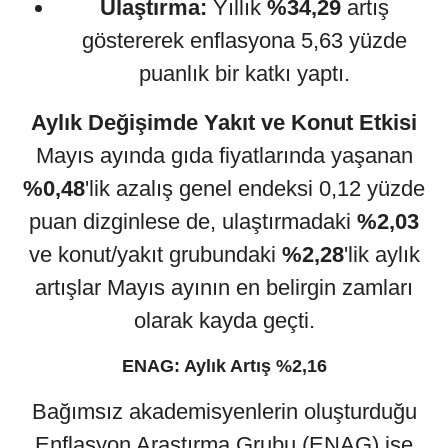
Ulaştırma:
Yıllık
%34,29
artış
göstererek enflasyona 5,63 yüzde
puanlık bir katkı yaptı.
Aylık Değişimde Yakıt ve Konut Etkisi
Mayıs ayında gıda fiyatlarında yaşanan
%0,48
'lik azalış genel endeksi 0,12 yüzde
puan dizginlese de, ulaştırmadaki
%2,03
ve konut/yakıt grubundaki
%2,28
'lik aylık
artışlar Mayıs ayının en belirgin zamları
olarak kayda geçti.
ENAG: Aylık Artış %2,16
Bağımsız akademisyenlerin oluşturduğu
Enflasyon Araştırma Grubu (ENAG) ise