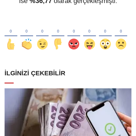
ise
%36,77
olarak gerçekleşmişti.
İLGINIZI ÇEKEBILIR