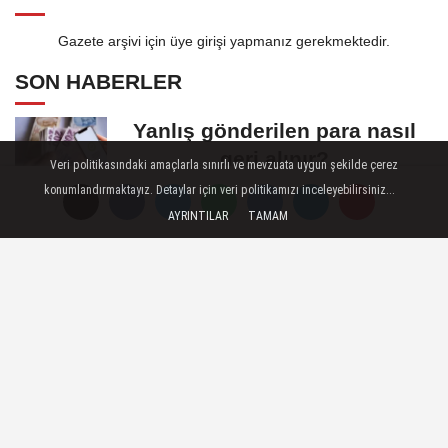
Gazete arşivi için üye girişi yapmanız gerekmektedir.
SON HABERLER
Yanlış gönderilen para nasıl
geri alınır?
Veri politikasındaki amaçlarla sınırlı ve mevzuata uygun şekilde çerez
konumlandırmaktayız. Detaylar için veri politikamızı inceleyebilirsiniz...
ÖSYM'den kalp masajıyla
AYRINTILAR
TAMAM
hayat kurtaran gözetmen
öğretmen için karar:...
Okullara 30 Bin Güvenlik
Görevlisi Alınacak: Detaylar Ve
Başvuru Süreci
TMO Fındık Alım Fiyatlarını
Açıkladı: Emeğin Karşılığı
Masa...
2026 LGS Tercih Sonuçları
Açıklandı: Nakil Süreci ve