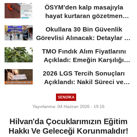
ÖSYM'den kalp masajıyla
hayat kurtaran gözetmen
öğretmen için karar:...
Okullara 30 Bin Güvenlik
Görevlisi Alınacak: Detaylar Ve
Başvuru Süreci
TMO Fındık Alım Fiyatlarını
Açıkladı: Emeğin Karşılığı
Masa...
2026 LGS Tercih Sonuçları
Açıklandı: Nakil Süreci ve
Önemli Tarihler
SENDİKA
Yayınlanma: 04 Haziran 2026 - 19:16
Hilvan'da Çocuklarımızın Eğitim
Hakkı Ve Geleceği Korunmalıdır!