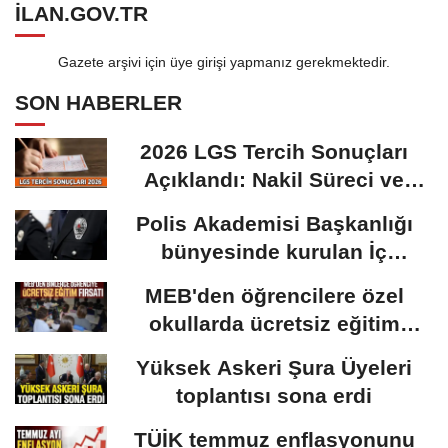
ILAN.GOV.TR
Gazete arşivi için üye girişi yapmanız gerekmektedir.
SON HABERLER
2026 LGS Tercih Sonuçları
Açıklandı: Nakil Süreci ve
Önemli Tarihler
Polis Akademisi Başkanlığı
bünyesinde kurulan İç
Güvenlik Fakültesine...
MEB'den öğrencilere özel
okullarda ücretsiz eğitim
fırsatı: Başvurular...
Yüksek Askeri Şura Üyeleri
toplantısı sona erdi
TÜİK temmuz enflasyonunu