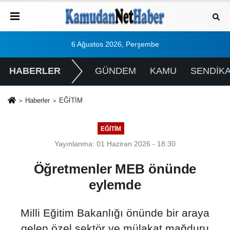
6 Ağustos 2026, Perşembe
HABERLER
GÜNDEM
KAMU
SENDİK
Haberler
EĞİTİM
EĞİTİM
Yayınlanma: 01 Haziran 2026 - 18:30
Öğretmenler MEB önünde
eylemde
Milli Eğitim Bakanlığı önünde bir araya
gelen özel sektör ve mülakat mağduru