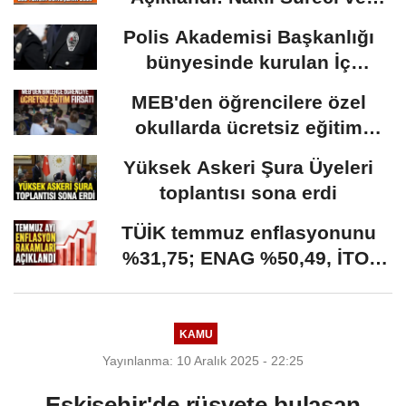
Önemli Tarihler
Polis Akademisi Başkanlığı
bünyesinde kurulan İç
Güvenlik Fakültesine...
MEB'den öğrencilere özel
okullarda ücretsiz eğitim
fırsatı: Başvurular...
Yüksek Askeri Şura Üyeleri
toplantısı sona erdi
TÜİK temmuz enflasyonunu
%31,75; ENAG %50,49, İTO;
%35,20 olarak açıkladı
KAMU
Yayınlanma: 10 Aralık 2025 - 22:25
Eskişehir'de rüşvete bulaşan