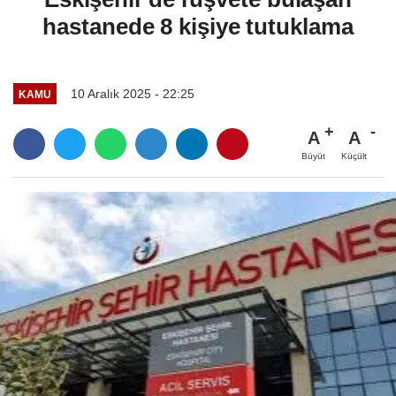
hastanede 8 kişiye tutuklama
10 Aralık 2025 - 22:25
KAMU
A
A
Büyüt
Küçült