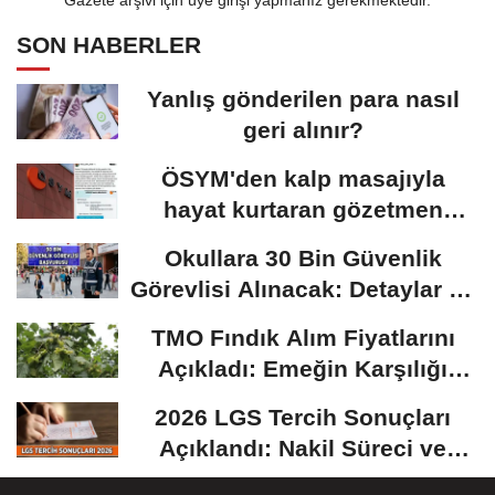
Gazete arşivi için üye girişi yapmanız gerekmektedir.
SON HABERLER
Yanlış gönderilen para nasıl
geri alınır?
ÖSYM'den kalp masajıyla
hayat kurtaran gözetmen
öğretmen için karar:...
Okullara 30 Bin Güvenlik
Görevlisi Alınacak: Detaylar Ve
Başvuru Süreci
TMO Fındık Alım Fiyatlarını
Açıkladı: Emeğin Karşılığı
Masa...
2026 LGS Tercih Sonuçları
Açıklandı: Nakil Süreci ve
Önemli Tarihler