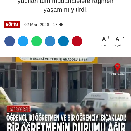
yapılan tüm müdahalelere rağmen
yaşamını yitirdi.
02 Mart 2026 - 17:45
EĞİTİM
A
A
Büyüt
Küçült