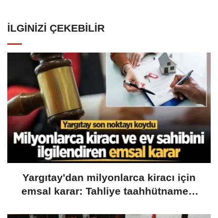
İLGINIZI ÇEKEBILIR
Yargıtay'dan milyonlarca kiracı için
emsal karar: Tahliye taahhütnamesi
geçersiz sayılacak