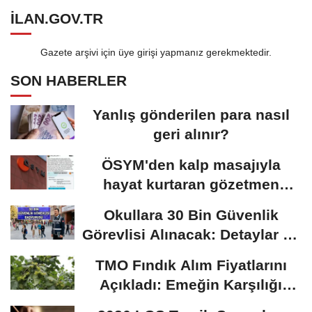
ILAN.GOV.TR
Gazete arşivi için üye girişi yapmanız gerekmektedir.
SON HABERLER
Yanlış gönderilen para nasıl
geri alınır?
ÖSYM'den kalp masajıyla
hayat kurtaran gözetmen
öğretmen için karar:...
Okullara 30 Bin Güvenlik
Görevlisi Alınacak: Detaylar Ve
Başvuru Süreci
TMO Fındık Alım Fiyatlarını
Açıkladı: Emeğin Karşılığı
Masa...