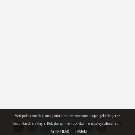
Veri politikasındaki amaçlarla sınırlı ve mevzuata uygun şekilde çerez
konumlandırmaktayız. Detaylar için veri politikamızı inceleyebilirsiniz...
AYRINTILAR
TAMAM
Yorumlar
Yorumlar