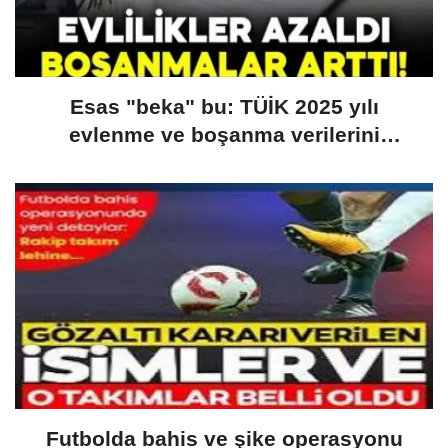
Esas "beka" bu: TÜİK 2025 yılı
evlenme ve boşanma verilerini
açıkladı: Evlilikler düştü, boşanmalar
yükseldi
Futbolda bahis ve şike operasyonu