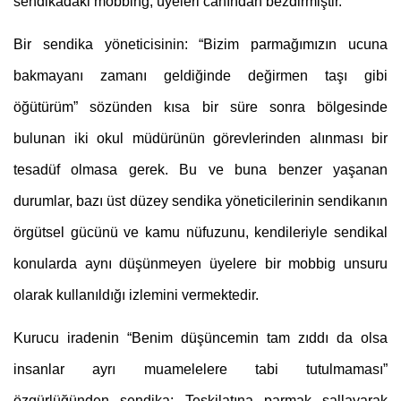
sendikadaki mobbing, üyeleri canından bezdirmiştir.
Bir sendika yöneticisinin: “Bizim parmağımızın ucuna 
bakmayanı zamanı geldiğinde değirmen taşı gibi 
öğütürüm” sözünden kısa bir süre sonra bölgesinde 
bulunan iki okul müdürünün görevlerinden alınması bir 
tesadüf olmasa gerek. Bu ve buna benzer yaşanan 
durumlar, bazı üst düzey sendika yöneticilerinin sendikanın 
örgütsel gücünü ve kamu nüfuzunu, kendileriyle sendikal 
konularda aynı düşünmeyen üyelere bir mobbig unsuru 
olarak kullanıldığı izlemini vermektedir.
Kurucu iradenin “Benim düşüncemin tam zıddı da olsa 
insanlar ayrı muamelelere tabi tutulmaması” 
özgürlüğünden sendika; Teşkilatına parmak sallayarak 