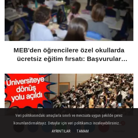
MEB'den öğrencilere özel okullarda
ücretsiz eğitim fırsatı: Başvurular
yarın başlıyor
Veri politikasındaki amaçlarla sınırlı ve mevzuata uygun şekilde çerez
konumlandırmaktayız. Detaylar için veri politikamızı inceleyebilirsiniz...
AYRINTILAR
TAMAM
Yorumlar
Yorumlar
Yorumlar