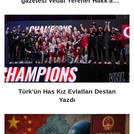
gazetesi Vedat Yerener Hakk'a
yürümüştür
Türk'ün Has Kız Evlatları Destan
Yazdı