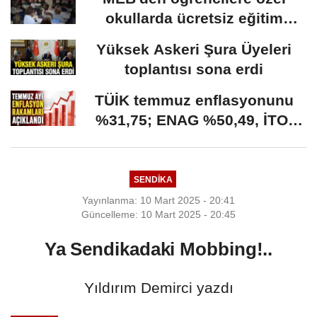
okullarda ücretsiz eğitim
fırsatı: Başvurular...
Yüksek Askeri Şura Üyeleri
toplantısı sona erdi
TÜİK temmuz enflasyonunu
%31,75; ENAG %50,49, İTO;
%35,20 olarak açıkladı
SENDİKA
Yayınlanma: 10 Mart 2025 - 20:41
Güncelleme: 10 Mart 2025 - 20:45
Ya Sendikadaki Mobbing!..
Yıldırım Demirci yazdı