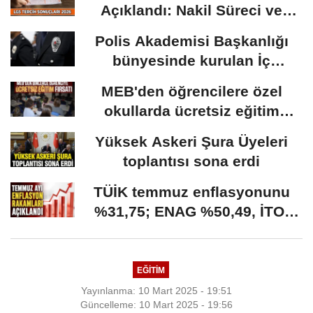
Açıklandı: Nakil Süreci ve
Önemli Tarihler
Polis Akademisi Başkanlığı
bünyesinde kurulan İç
Güvenlik Fakültesine...
MEB'den öğrencilere özel
okullarda ücretsiz eğitim
fırsatı: Başvurular...
Yüksek Askeri Şura Üyeleri
toplantısı sona erdi
TÜİK temmuz enflasyonunu
%31,75; ENAG %50,49, İTO;
%35,20 olarak açıkladı
EĞİTİM
Yayınlanma: 10 Mart 2025 - 19:51
Güncelleme: 10 Mart 2025 - 19:56