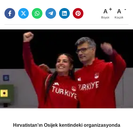
A
A
Büyüt
Küçült
Hırvatistan'ın Osijek kentindeki organizasyonda