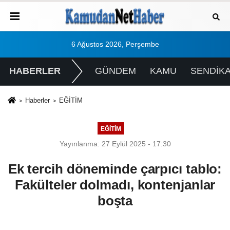
6 Ağustos 2026, Perşembe
HABERLER
GÜNDEM
KAMU
SENDİK
Haberler
EĞİTİM
EĞİTİM
Yayınlanma: 27 Eylül 2025 - 17:30
Ek tercih döneminde çarpıcı tablo:
Fakülteler dolmadı, kontenjanlar
boşta