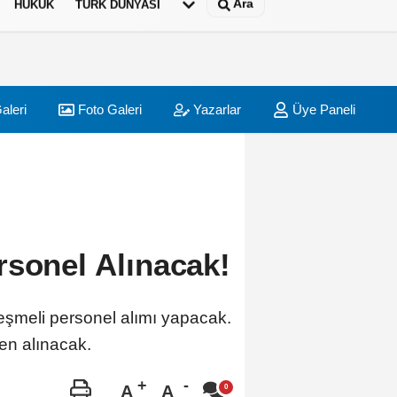
Ara
HUKUK
TÜRK DÜNYASI
aleri
Foto Galeri
Yazarlar
Üye Paneli
rsonel Alınacak!
leşmeli personel alımı yapacak.
en alınacak.
A
A