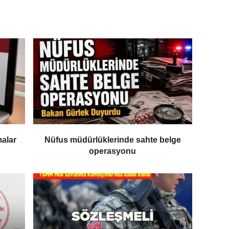
malar
Nüfus müdürlüklerinde sahte belge
operasyonu