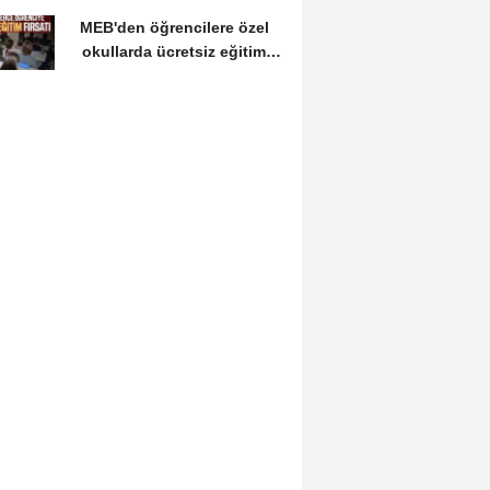
Güvenlik Fakültesine...
MEB'den öğrencilere özel
okullarda ücretsiz eğitim
fırsatı: Başvurular...