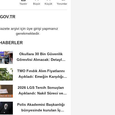
Büyüt
Küçült
Yazdır
Yorumlar
.GOV.TR
azete arşivi için üye girişi yapmanız
gerekmektedir.
 HABERLER
Okullara 30 Bin Güvenlik
Görevlisi Alınacak: Detaylar
Ve Başvuru Süreci
TMO Fındık Alım Fiyatlarını
Açıkladı: Emeğin Karşılığı
Masa...
2026 LGS Tercih Sonuçları
Açıklandı: Nakil Süreci ve
Önemli Tarihler
Polis Akademisi Başkanlığı
bünyesinde kurulan İç