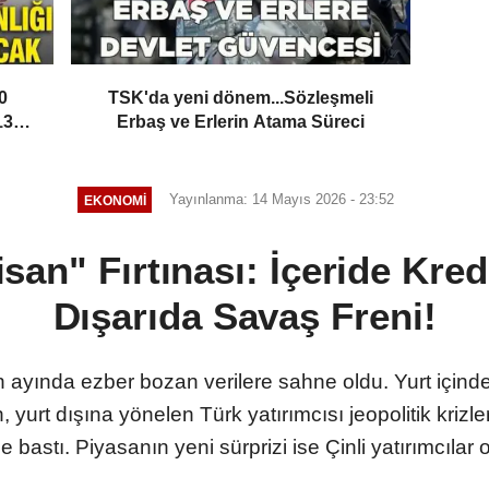
0
TSK'da yeni dönem...Sözleşmeli
13
Erbaş ve Erlerin Atama Süreci
Yayınlanma: 14 Mayıs 2026 - 23:52
EKONOMİ
san" Fırtınası: İçeride Kred
Dışarıda Savaş Freni!
 ayında ezber bozan verilere sahne oldu. Yurt içinde
en, yurt dışına yönelen Türk yatırımcısı jeopolitik kriz
e bastı. Piyasanın yeni sürprizi ise Çinli yatırımcılar 