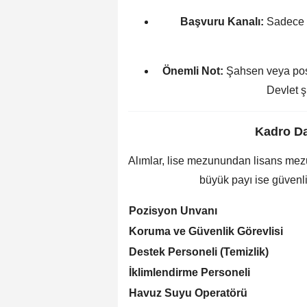
Başvuru Kanalı:
Sadec
Önemli Not:
Şahsen veya post
Devlet ş
Kadro Da
Alımlar, lise mezunundan lisans mezu
büyük payı ise güvenlik
Pozisyon Unvanı
Koruma ve Güvenlik Görevlisi
Destek Personeli (Temizlik)
İklimlendirme Personeli
Havuz Suyu Operatörü