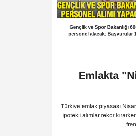
Gençlik ve Spor Bakanlığı 60
personel alacak: Başvurular 
Temmuz’da başlıyor
Emlakta "Ni
Türkiye emlak piyasası Nisan
ipotekli alımlar rekor kırark
fren