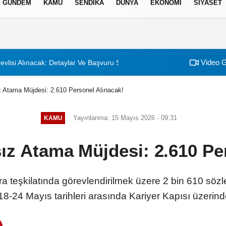
GÜNDEM
KAMU
SENDİKA
DÜNYA
EKONOMİ
SİYASET
izlilik İlkeleri
Video G
evlisi Alınacak: Detaylar Ve Başvuru Süreci
 Atama Müjdesi: 2.610 Personel Alınacak!
Yayınlanma: 15 Mayıs 2026 - 09:31
KAMU
z Atama Müjdesi: 2.610 Pe
ra teşkilatında görevlendirilmek üzere 2 bin 610 söz
18-24 Mayıs tarihleri arasında Kariyer Kapısı üzerind