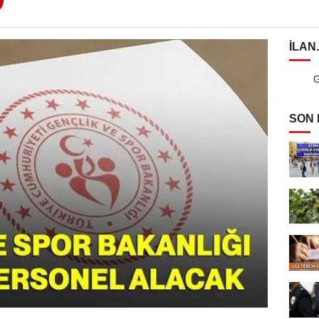
ILAN
G
SON