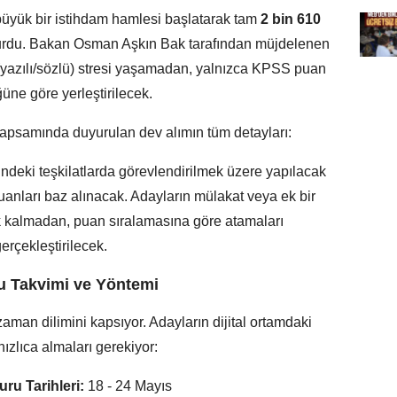
büyük bir istihdam hamlesi başlatarak tam
2 bin 610
urdu. Bakan Osman Aşkın Bak tarafından müjdelenen
 (yazılı/sözlü) stresi yaşamadan, yalnızca KPSS puan
üne göre yerleştirilecek.
 kapsamında duyurulan dev alımın tüm detayları:
deki teşkilatlarda görevlendirilmek üzere yapılacak
anları baz alınacak. Adayların mülakat veya ek bir
k kalmadan, puan sıralamasına göre atamaları
gerçekleştirilecek.
u Takvimi ve Yöntemi
zaman dilimini kapsıyor. Adayların dijital ortamdaki
 hızlıca almaları gerekiyor:
ru Tarihleri:
18 - 24 Mayıs