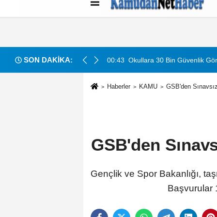
Künye
İletişim
Çerez Politikası
G
SON DAKİKA:
acak: Detaylar Ve Başvuru Süreci
00:43
Okullara 30 Bin Güvenlik Gör
Haberler
KAMU
GSB'den Sınavsız
GSB'den Sınavsı
Gençlik ve Spor Bakanlığı, taş
Başvurular 