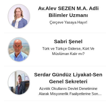
Av.Alev SEZEN M.A. Adli
Bilimler Uzmanı
Çerçeve Yasaya Hayır!
Sabri Şenel
Türk ve Türkçe Giderse, Kürt Ve
Müslüman Kalır mı?
Serdar Gündüz Liyakat-Sen
Genel Sekreteri
Azınlık Okullarını Devlet Denetimine
Alarak Misyonerlik Faaliyetlerine Son
Veren Mustafa Kemal Atatürk'e
Minnettarız