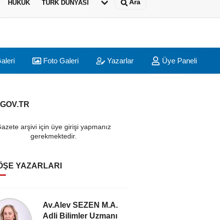
Ara
HUKUK
TÜRK DÜNYASI
aleri
Foto Galeri
Yazarlar
Üye Paneli
.GOV.TR
azete arşivi için üye girişi yapmanız
gerekmektedir.
ÖŞE YAZARLARI
Av.Alev SEZEN M.A.
Cahi
Adli Bilimler Uzmanı
Araştı