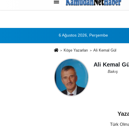
Künye
İletişim
Çerez Politikası
G
6 Ağustos 2026, Perşembe
Köşe Yazarları
Ali Kemal Gül
Ali Kemal Gü
Bakış
Yaza
Türk Olma