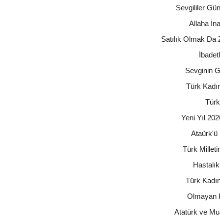
Sevgililer Gü
Allaha İn
Satılık Olmak Da 
İbadet
Sevginin 
Türk Kadın
Türk
Yeni Yıl 202
Ataürk'ü
Türk Millet
Hastalık
Türk Kadın
Olmayan K
Atatürk ve Mu