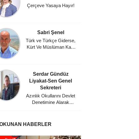
Çerçeve Yasaya Hayır!
Fındık
Umutl
Masasın
Zam, %
Sabri Şenel
Ahmet A
Ocağı 
Türk ve Türkçe Giderse,
Kürt Ve Müslüman Kalır
Gün
mı?
Serdar Gündüz
Mehm
Liyakat-Sen Genel
Eğitim
Sekreteri
Planl
Azınlık Okullarını Devlet
Bu Dü
Denetimine Alarak
Ağabeyi
Misyonerlik
Faaliyetlerine Son Veren
Mustafa Kemal Atatürk'e
 OKUNAN HABERLER
Minnettarız