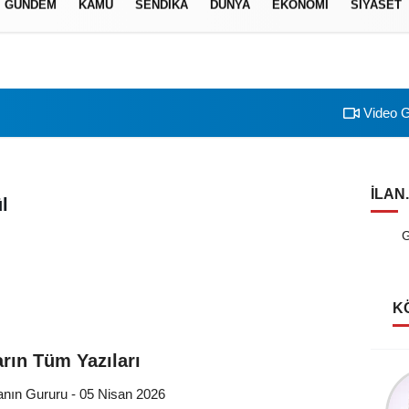
GÜNDEM
KAMU
SENDİKA
DÜNYA
EKONOMİ
SİYASET
izlilik İlkeleri
Video G
ILAN
l
G
K
rın Tüm Yazıları
Şerife Güven
nın Gururu - 05 Nisan 2026
Kutlu Rüyalar Görmeliyiz