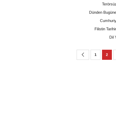
Terörsü
Dünden Bugüne 
Cumhuriy
Filistin Tari
Dil
1
2