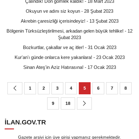
Çalındık! Don gömlek kaldık! - 18 Mart 2023
Okuyun ve adını siz koyun - 28 Şubat 2023
Akrebin çaresizliği içerisindeyiz! - 13 Şubat 2023
Bölgenin Türksüzleştirilmesi, arkadan gelen büyük tehlike! - 12
Şubat 2023
Bozkurtlar, çakallar ve aç itler! - 31 Ocak 2023
Kur'an'ı günde onlarca kere yakanlara! - 23 Ocak 2023
Sinan Ateş'in Aziz Hatırasına! - 17 Ocak 2023
1
2
3
4
5
6
7
8
9
18
ILAN.GOV.TR
Gazete arşivi için üye girişi yapmanız gerekmektedir.