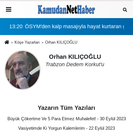
r?
13:20
ÖSYM'den kalp masajıyla hayat kurtaran göze
00:
Köşe Yazarları
Orhan KILIÇOĞLU
Orhan KILIÇOĞLU
Trabzon Dedem Korkut'u
Yazarın Tüm Yazıları
Büyük Çökertme Ve 5 Para Etmez Muhalefet! - 30 Eylül 2023
Vasiyetimde Ki Yorgun Kalemlerim - 22 Eylül 2023