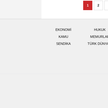
1
2
EKONOMİ
HUKUK
KAMU
MEMURLA
SENDİKA
TÜRK DÜNY