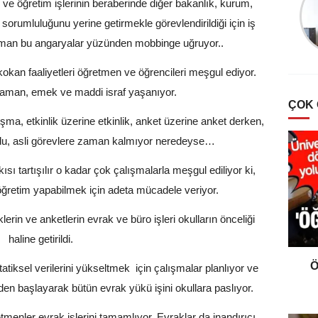
m ve öğretim işlerinin beraberinde diğer bakanlık, kurum,
Türklerde Hayvan
Sevgisi Ve Mancacılık
 sorumluluğunu yerine getirmekle görevlendirildiği için iş
zaman bu angaryalar yüzünden mobbinge uğruyor..
okan faaliyetleri öğretmen ve öğrencileri meşgul ediyor.
 zaman, emek ve maddi israf yaşanıyor.
ÇOK
ma, etkinlik üzerine etkinlik, anket üzerine anket derken,
du, asli görevlere zaman kalmıyor neredeyse…
sı tartışılır o kadar çok çalışmalarla meşgul ediliyor ki,
öğretim yapabilmek için adeta mücadele veriyor.
iklerin ve anketlerin evrak ve büro işleri okulların önceliği
haline getirildi.
Ö
tiksel verilerini yükseltmek için çalışmalar planlıyor ve
nden başlayarak bütün evrak yükü işini okullara paslıyor.
menler evrak işlerini tamamlıyor. Evraklar da inandırıcı