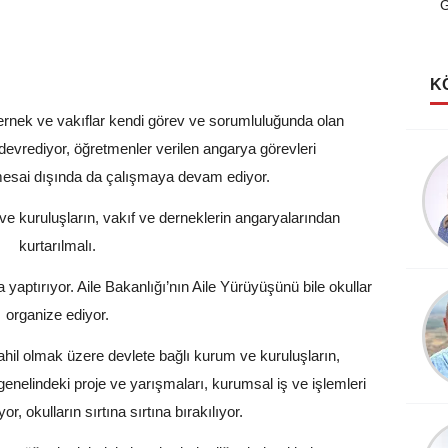
G
K
dernek ve vakıflar kendi görev ve sorumluluğunda olan
a devrediyor, öğretmenler verilen angarya görevleri
Şerife Güven
esai dışında da çalışmaya devam ediyor.
Kutlu Rüyalar Görmeliyiz
ve kuruluşların, vakıf ve derneklerin angaryalarından
kurtarılmalı.
 yaptırıyor. Aile Bakanlığı’nın Aile Yürüyüşünü bile okullar
Köksal Cengiz
organize ediyor.
Destanlar Burcundayım!
dahil olmak üzere devlete bağlı kurum ve kuruluşların,
e genelindeki proje ve yarışmaları, kurumsal iş ve işlemleri
or, okulların sırtına sırtına bırakılıyor.
Şevket Sezer