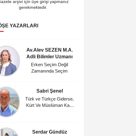
azete arşivi için üye girişi yapmanız
gerekmektedir.
ÖŞE YAZARLARI
Av.Alev SEZEN M.A.
Cahi
Adli Bilimler Uzmanı
Araştı
Erken Seçim Değil
Fındık Ür
Zamanında Seçim
TMO'da
Zaman
Sabri Şenel
Ahmet A
Ocağı 
Türk ve Türkçe Giderse,
Kürt Ve Müslüman Kalır
Gün
mı?
Serdar Gündüz
Mehm