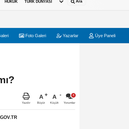
Ara
HUKUK
TÜRK DÜNYASI
aleri
Foto Galeri
Yazarlar
Üye Paneli
mı?
A
A
Büyüt
Küçült
Yazdır
Yorumlar
.GOV.TR