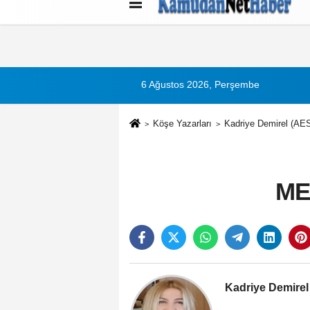
Künye
İletişim
Çerez Politikası
G
6 Ağustos 2026, Perşembe
Köşe Yazarları
Kadriye Demirel (AES 
ME
Kadriye Demirel 