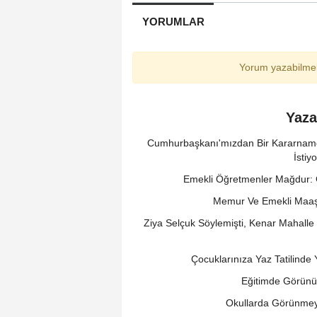
YORUMLAR
Yorum yazabilmek
Yaza
Cumhurbaşkanı'mızdan Bir Kararname 
İsti
Emekli Öğretmenler Mağdur: Ge
Memur Ve Emekli Maaş
Ziya Selçuk Söylemişti, Kenar Mahall
Çocuklarınıza Yaz Tatilinde
Eğitimde Görünür
Okullarda Görünmey