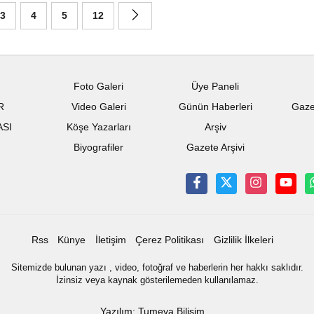
3
4
5
12
Foto Galeri
Üye Paneli
R
Video Galeri
Günün Haberleri
Gaze
ASI
Köşe Yazarları
Arşiv
Biyografiler
Gazete Arşivi
Rss
Künye
İletişim
Çerez Politikası
Gizlilik İlkeleri
Sitemizde bulunan yazı , video, fotoğraf ve haberlerin her hakkı saklıdır.
İzinsiz veya kaynak gösterilemeden kullanılamaz.
Yazılım: Tumeva Bilişim