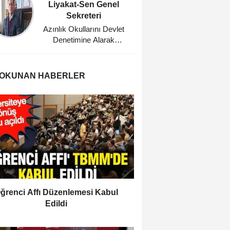
Liyakat-Sen Genel
Eğitim
Sekreteri
Planl
Azınlık Okullarını Devlet
Bu Dü
Denetimine Alarak
Ağabeyi
Misyonerlik
Faaliyetlerine Son Veren
Mustafa Kemal Atatürk'e
 OKUNAN HABERLER
Minnettarız
ğrenci Affı Düzenlemesi Kabul
Edildi