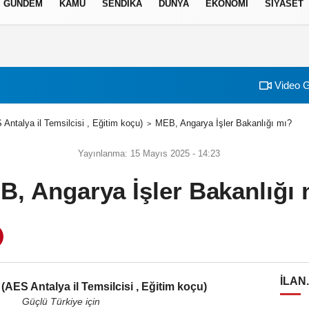
GÜNDEM
KAMU
SENDİKA
DÜNYA
EKONOMİ
SİYASET
izlilik İlkeleri
Video G
Antalya il Temsilcisi , Eğitim koçu)
MEB, Angarya İşler Bakanlığı mı?
Yayınlanma: 15 Mayıs 2025 - 14:23
B, Angarya İşler Bakanlığı 
ILAN
(AES Antalya il Temsilcisi , Eğitim koçu)
Güçlü Türkiye için