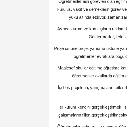
Öğretmenler asli görevleri olan eğiti
kuruluş, vakıf ve derneklerin görev ve
yükü altında eziliyor, zaman 
Ayrıca kurum ve kuruluşların reklam k
Göstermelik işlerle
Proje üstüne proje, yarışma üstüne yarış
öğretmenler evraklara boğul
Maalesef okullar eğitime öğretime katkı
öğretmenler okullarda eğitim 
İçi boş projelerin, yarışmaların, etkinl
Her kurum kendini gerçekleştirmek, ista
çalışmaların fiilen gerçekleştirilmesi
Öğretmenler çalışmaları yapıyor, öğret