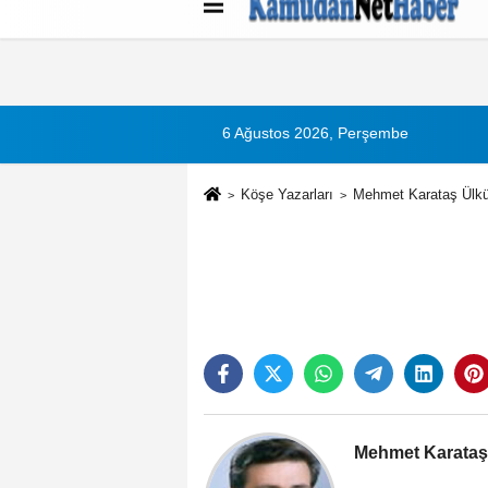
Künye
İletişim
Çerez Politikası
G
6 Ağustos 2026, Perşembe
Köşe Yazarları
Mehmet Karataş Ülkü
Mehmet Karataş 