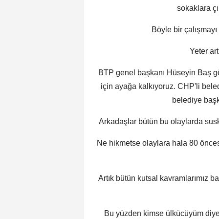
sokaklara ç
Böyle bir çalışmayı
Yeter ar
BTP genel başkanı Hüseyin Baş gö
için ayağa kalkıyoruz. CHP'li bele
belediye başk
Arkadaşlar bütün bu olaylarda susk
Ne hikmetse olaylara hala 80 öncesi
Artık bütün kutsal kavramlarımız ba
Bu yüzden kimse ülkücüyüm diyem