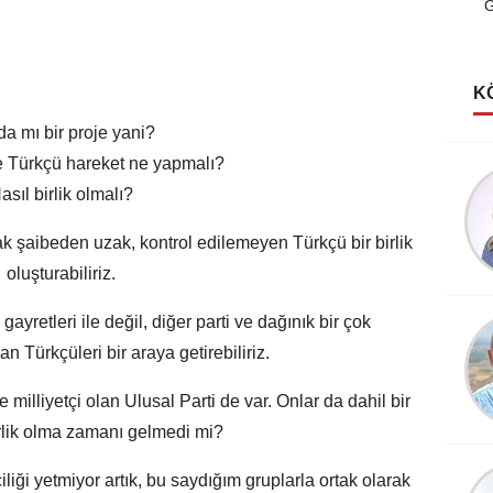
G
K
da mı bir proje yani?
e Türkçü hareket ne yapmalı?
Şerife Güven
asıl birlik olmalı?
Kutlu Rüyalar Görmeliyiz
ak şaibeden uzak, kontrol edilemeyen Türkçü bir birlik
oluşturabiliriz.
ayretleri ile değil, diğer parti ve dağınık bir çok
Köksal Cengiz
an Türkçüleri bir araya getirebiliriz.
Destanlar Burcundayım!
e milliyetçi olan Ulusal Parti de var. Onlar da dahil bir
rlik olma zamanı gelmedi mi?
Şevket Sezer
iği yetmiyor artık, bu saydığım gruplarla ortak olarak