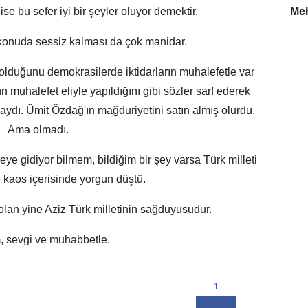
ise bu sefer iyi bir şeyler oluyor demektir.
Meh
konuda sessiz kalması da çok manidar.
lduğunu demokrasilerde iktidarların muhalefetle var
ün muhalefet eliyle yapıldığını gibi sözler sarf ederek
ydı. Ümit Özdağ'ın mağduriyetini satın almış olurdu.
Ama olmadı.
ye gidiyor bilmem, bildiğim bir şey varsa Türk milleti
e kaos içerisinde yorgun düştü.
lan yine Aziz Türk milletinin sağduyusudur.
, sevgi ve muhabbetle.