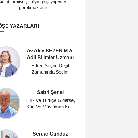
azete arşivi için üye girişi yapmanız
gerekmektedir.
ÖŞE YAZARLARI
Av.Alev SEZEN M.A.
Cahi
Adli Bilimler Uzmanı
Araştı
Erken Seçim Değil
Fındık Ür
Zamanında Seçim
TMO'da
Zaman
Sabri Şenel
Ahmet A
Ocağı 
Türk ve Türkçe Giderse,
Kürt Ve Müslüman Kalır
Gün
mı?
Serdar Gündüz
Mehm