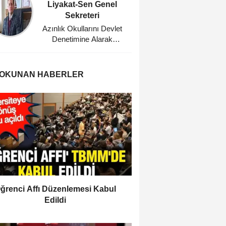
Liyakat-Sen Genel
Eğitim
Sekreteri
Planl
Azınlık Okullarını Devlet
Bu Dü
Denetimine Alarak
Ağabeyi
Misyonerlik
Faaliyetlerine Son Veren
Mustafa Kemal Atatürk'e
 OKUNAN HABERLER
Minnettarız
ğrenci Affı Düzenlemesi Kabul
Edildi