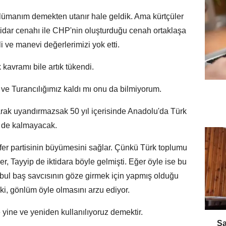
manım demekten utanır hale geldik. Ama kürtçüler
ktidar cenahı ile CHP'nin oluşturduğu cenah ortaklaşa
li ve manevi değerlerimizi yok etti.
ik kavramı bile artık tükendi.
ve Turancılığımız kaldı mı onu da bilmiyorum.
olarak uyandırmazsak 50 yıl içerisinde Anadolu'da Türk
de kalmayacak.
fer partisinin büyümesini sağlar. Çünkü Türk toplumu
 Tayyip de iktidara böyle gelmişti. Eğer öyle ise bu
anbul baş savcısının göze girmek için yapmış olduğu
e ki, gönlüm öyle olmasını arzu ediyor.
 yine ve yeniden kullanılıyoruz demektir.
​S