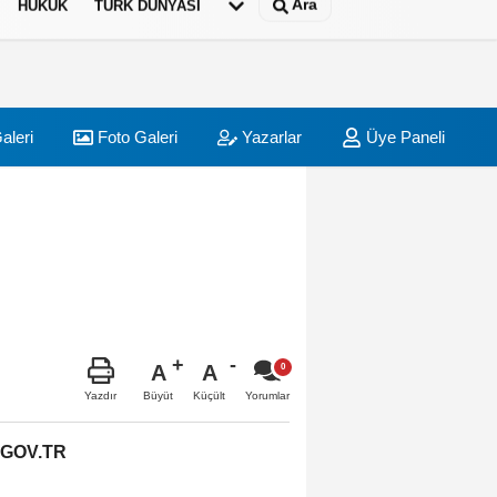
Ara
HUKUK
TÜRK DÜNYASI
aleri
Foto Galeri
Yazarlar
Üye Paneli
A
A
Büyüt
Küçült
Yazdır
Yorumlar
.GOV.TR