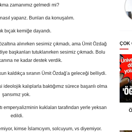
Türklerde Hayvan
ıkma zamanımız gelmedi mi?
Sevgisi Ve Mancacılık
 nasıl yaparız. Bunları da konuşalım.
tık bıçak kemiğe dayandı.
ÇOK
zaltına alınırken sesimiz çıkmadı, ama Ümit Özdağ
diye başkanları tutuklanırken sesimiz çıkmadı. Bolu
anına ne kadar destek verdik.
un kaldıkça sıranın Ümit Özdağ'a geleceği belliydi.
 ideolojik kalıplarla baktığımız sürece başarılı olma
şansımız yok.
tı emperyalizminin kuklaları tarafından yerle yeksan
Ö
edildi.
iyor, kimse İslamcıyım, solcuyum, vs diyemiyor.