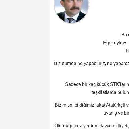
Bu 
Eğer öyleys
N
Biz burada ne yapabiliriz, ne yapars
Sadece bir kaç küçük STK'ların g
teşkilatlarda bulun
Bizim sol bildiğimiz fakat Atatürkçü v
uyanış ve bi
Oturduğumuz yerden klavye milliyetçil