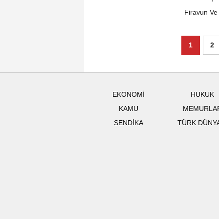
Firavun Ve
1
2
EKONOMİ
HUKUK
KAMU
MEMURLA
SENDİKA
TÜRK DÜNY