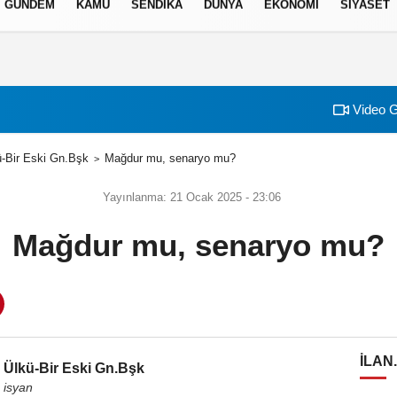
GÜNDEM
KAMU
SENDİKA
DÜNYA
EKONOMİ
SİYASET
izlilik İlkeleri
Video G
-Bir Eski Gn.Bşk
Mağdur mu, senaryo mu?
Yayınlanma: 21 Ocak 2025 - 23:06
Mağdur mu, senaryo mu?
ILAN
Ülkü-Bir Eski Gn.Bşk
isyan