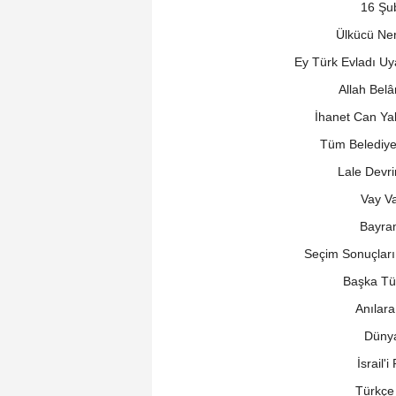
16 Şu
Ülkücü Ner
Ey Türk Evladı Uy
Allah Belâ
İhanet Can Yak
Tüm Belediyel
Lale Devri
Vay Va
Bayram
Seçim Sonuçları 
Başka Tür
Anılara
Dünya
İsrail'
Türkçe