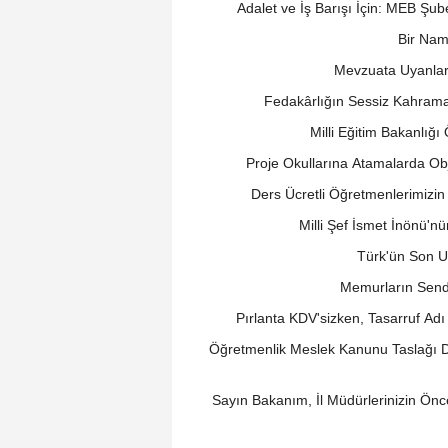
Adalet ve İş Barışı İçin: MEB Ş
Bir Nam
Mevzuata Uyanlar:
Fedakârlığın Sessiz Kahrama
Milli Eğitim Bakanlığ
Proje Okullarına Atamalarda Obje
Ders Ücretli Öğretmenlerimizin
Milli Şef İsmet İnönü'n
Türk'ün Son U
Memurların Sendi
Pırlanta KDV'sizken, Tasarruf Adı
Öğretmenlik Meslek Kanunu Taslağı D
Sayın Bakanım, İl Müdürlerinizin Önce