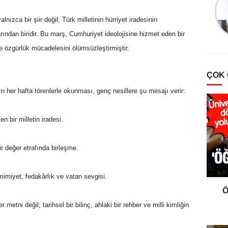
Türklerde Hayvan
Sevgisi Ve Mancacılık
nızca bir şiir değil; Türk milletinin hürriyet iradesinin
ından biridir. Bu marş, Cumhuriyet ideolojisine hizmet eden bir
e özgürlük mücadelesini ölümsüzleştirmiştir.
ÇOK
n her hafta törenlerle okunması, genç nesillere şu mesajı verir:
 bir milletin iradesi.
ir değer etrafında birleşme.
amimiyet, fedakârlık ve vatan sevgisi.
Ö
r metni değil; tarihsel bir bilinç, ahlaki bir rehber ve milli kimliğin