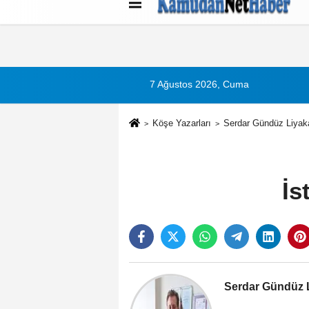
Künye
İletişim
Çerez Politikası
G
7 Ağustos 2026, Cuma
Köşe Yazarları
Serdar Gündüz Liyaka
İs
Serdar Gündüz L