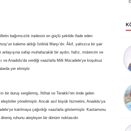
G
K
lletin bağımsızlık iradesini en güçlü şekilde ifade eden
y’un kaleme aldığı İstiklal Marşı’dır. Âkif, yalnızca bir şair
Şerife Güven
m anlayışına sahip muhafazakâr bir aydın, hafız, mütercim ve
Kutlu Rüyalar Görmeliyiz
ı ve Anadolu’da verdiği vaazlarla Milli Mücadele’ye koşulsuz
larda yer etmiştir.
Köksal Cengiz
ıtı bir duruş sergilemiş, İttihat ve Terakki’nin önde gelen
Destanlar Burcundayım!
eleştiriler yöneltmiştir. Ancak asıl büyük hizmetini, Anadolu’ya
adele’ye katılmaya çağırdığı vaazlarla göstermiştir. Kastamonu
 direniş ruhunu ateşleyen bir dönüm noktasıdır.
Şevket Sezer