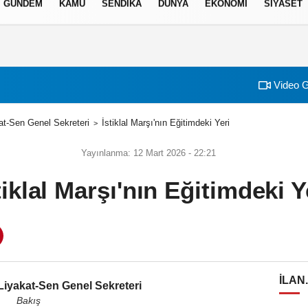
GÜNDEM
KAMU
SENDİKA
DÜNYA
EKONOMİ
SİYASET
izlilik İlkeleri
Video G
t-Sen Genel Sekreteri
İstiklal Marşı'nın Eğitimdeki Yeri
Yayınlanma: 12 Mart 2026 - 22:21
tiklal Marşı'nın Eğitimdeki Y
ILAN
iyakat-Sen Genel Sekreteri
Bakış