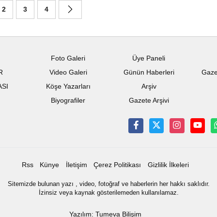
2
3
4
Foto Galeri
Üye Paneli
R
Video Galeri
Günün Haberleri
Gaze
ASI
Köşe Yazarları
Arşiv
Biyografiler
Gazete Arşivi
Rss
Künye
İletişim
Çerez Politikası
Gizlilik İlkeleri
Sitemizde bulunan yazı , video, fotoğraf ve haberlerin her hakkı saklıdır.
İzinsiz veya kaynak gösterilemeden kullanılamaz.
Yazılım: Tumeva Bilişim