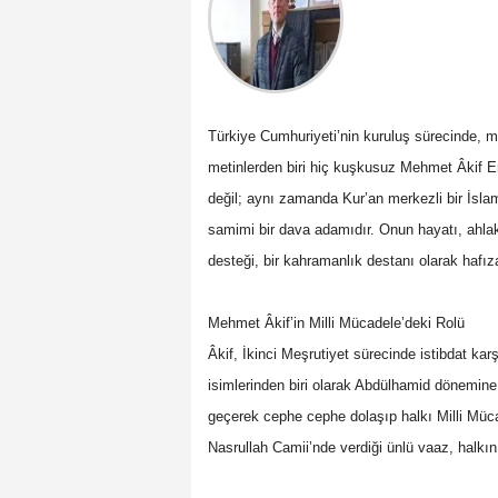
Türkiye Cumhuriyeti’nin kuruluş sürecinde, mi
metinlerden biri hiç kuşkusuz Mehmet Âkif Erso
değil; aynı zamanda Kur’an merkezli bir İsla
samimi bir dava adamıdır. Onun hayatı, ahlak
desteği, bir kahramanlık destanı olarak hafıza
Mehmet Âkif’in Milli Mücadele’deki Rolü
Âkif, İkinci Meşrutiyet sürecinde istibdat karş
isimlerinden biri olarak Abdülhamid dönemine 
geçerek cephe cephe dolaşıp halkı Milli Müc
Nasrullah Camii’nde verdiği ünlü vaaz, halkın