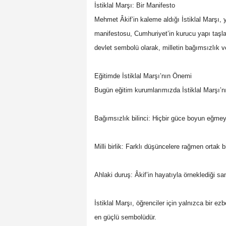
İstiklal Marşı: Bir Manifesto
Mehmet Âkif’in kaleme aldığı İstiklal Marşı, yal
manifestosu, Cumhuriyet’in kurucu yapı taşlar
devlet sembolü olarak, milletin bağımsızlık v
Eğitimde İstiklal Marşı’nın Önemi
Bugün eğitim kurumlarımızda İstiklal Marşı’nı
Bağımsızlık bilinci: Hiçbir güce boyun eğmeyen
Milli birlik: Farklı düşüncelere rağmen ortak b
Ahlaki duruş: Âkif’in hayatıyla örneklediği s
İstiklal Marşı, öğrenciler için yalnızca bir ezbe
en güçlü sembolüdür.