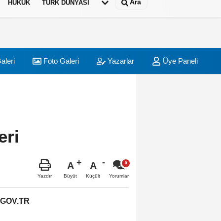
Ara
HUKUK
TÜRK DÜNYASI
aleri
Foto Galeri
Yazarlar
Üye Paneli
eri
A
A
Büyüt
Küçült
Yazdır
Yorumlar
.GOV.TR