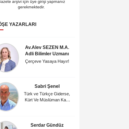
azete arşivi için üye girişi yapmanız
gerekmektedir.
ÖŞE YAZARLARI
Av.Alev SEZEN M.A.
Cahi
Adli Bilimler Uzmanı
Araştı
Çerçeve Yasaya Hayır!
Fındık
Umutl
Masasın
Zam, %
Sabri Şenel
Ahmet A
Ocağı 
Türk ve Türkçe Giderse,
Kürt Ve Müslüman Kalır
Gün
mı?
Serdar Gündüz
Mehm