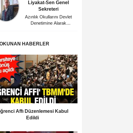
Liyakat-Sen Genel
Eğitim
Sekreteri
Planl
Azınlık Okullarını Devlet
Bu Dü
Denetimine Alarak
Ağabeyi
Misyonerlik
Faaliyetlerine Son Veren
Mustafa Kemal Atatürk'e
 OKUNAN HABERLER
Minnettarız
ğrenci Affı Düzenlemesi Kabul
Edildi