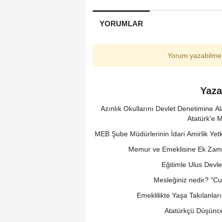
YORUMLAR
Yorum yazabilmek
Yaza
Azınlık Okullarını Devlet Denetimine A
Atatürk'e 
MEB Şube Müdürlerinin İdari Amirlik Ye
Memur ve Emeklisine Ek Zam 
Eğitimle Ulus Devle
Mesleğiniz nedir? "C
Emeklilikte Yaşa Takılanlar
Atatürkçü Düşüncen