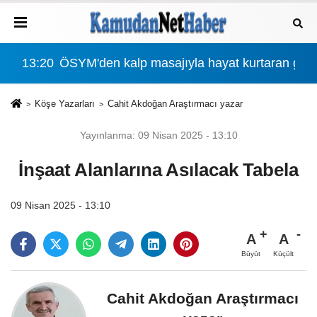
r?
13:20
ÖSYM'den kalp masajıyla hayat kurtaran göze
00:
Köşe Yazarları
Cahit Akdoğan Araştırmacı yazar
Yayınlanma: 09 Nisan 2025 - 13:10
İnşaat Alanlarına Asılacak Tabela
09 Nisan 2025 - 13:10
A
A
Büyüt
Küçült
Cahit Akdoğan Araştırmacı