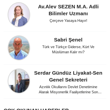
Av.Alev SEZEN M.A. Adli
Bilimler Uzmanı
Çerçeve Yasaya Hayır!
Sabri Şenel
Türk ve Türkçe Giderse, Kürt Ve
Müslüman Kalır mı?
Serdar Gündüz Liyakat-Sen
Genel Sekreteri
Azınlık Okullarını Devlet Denetimine
Alarak Misyonerlik Faaliyetlerine Son
Veren Mustafa Kemal Atatürk'e
Minnettarız