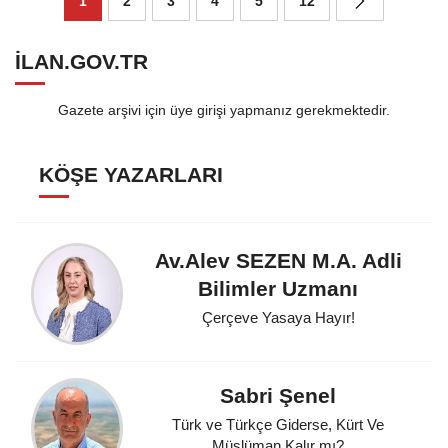
1
2
3
4
5
12
ILAN.GOV.TR
Gazete arşivi için üye girişi yapmanız gerekmektedir.
KÖŞE YAZARLARI
Av.Alev SEZEN M.A. Adli
Bilimler Uzmanı
Çerçeve Yasaya Hayır!
Sabri Şenel
Türk ve Türkçe Giderse, Kürt Ve
Müslüman Kalır mı?