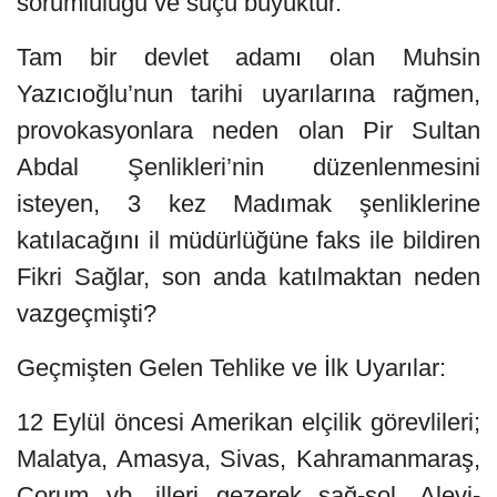
sorumluluğu ve suçu büyüktür.
Tam bir devlet adamı olan Muhsin
Yazıcıoğlu’nun tarihi uyarılarına rağmen,
provokasyonlara neden olan Pir Sultan
Abdal Şenlikleri’nin düzenlenmesini
isteyen, 3 kez Madımak şenliklerine
katılacağını il müdürlüğüne faks ile bildiren
Fikri Sağlar, son anda katılmaktan neden
vazgeçmişti?
Geçmişten Gelen Tehlike ve İlk Uyarılar:
12 Eylül öncesi Amerikan elçilik görevlileri;
Malatya, Amasya, Sivas, Kahramanmaraş,
Çorum vb. illeri gezerek sağ-sol, Alevi-