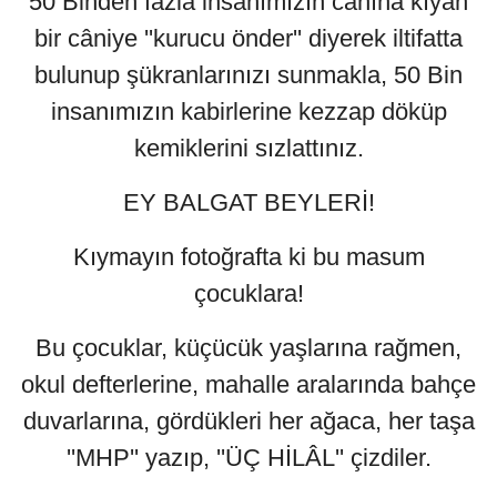
50 Binden fazla insanımızın canına kıyan
bir câniye ''kurucu önder'' diyerek iltifatta
bulunup şükranlarınızı sunmakla, 50 Bin
insanımızın kabirlerine kezzap döküp
kemiklerini sızlattınız.
EY BALGAT BEYLERİ!
Kıymayın fotoğrafta ki bu masum
çocuklara!
Bu çocuklar, küçücük yaşlarına rağmen,
okul defterlerine, mahalle aralarında bahçe
duvarlarına, gördükleri her ağaca, her taşa
''MHP'' yazıp, ''ÜÇ HİLÂL'' çizdiler.