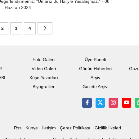
eğerlendirmemiz: "Umarız Bu Hâliyle Yasalaşmaz." - 08
Haziran 2024
2
3
4
Foto Galeri
Üye Paneli
R
Video Galeri
Günün Haberleri
Gaze
ASI
Köşe Yazarları
Arşiv
Biyografiler
Gazete Arşivi
Rss
Künye
İletişim
Çerez Politikası
Gizlilik İlkeleri