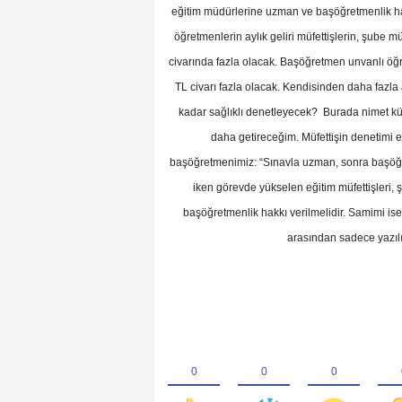
eğitim müdürlerine uzman ve başöğretmenlik ha
öğretmenlerin aylık geliri müfettişlerin, şube mü
civarında fazla olacak. Başöğretmen unvanlı öğr
TL civarı fazla olacak. Kendisinden daha fazla
kadar sağlıklı denetleyecek? Burada nimet külf
daha getireceğim. Müfettişin denetimi e
başöğretmenimiz: “Sınavla uzman, sonra başöğ
iken görevde yükselen eğitim müfettişleri, 
başöğretmenlik hakkı verilmelidir. Samimi isel
arasından sadece yazılı