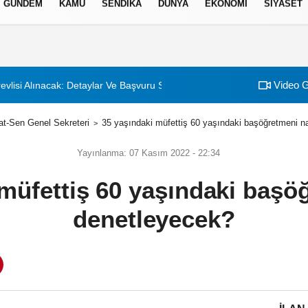
GÜNDEM
KAMU
SENDİKA
DÜNYA
EKONOMİ
SİYASET
izlilik İlkeleri
Video G
evlisi Alınacak: Detaylar Ve Başvuru Süreci
t-Sen Genel Sekreteri
35 yaşındaki müfettiş 60 yaşındaki başöğretmeni n
Yayınlanma: 07 Kasım 2022 - 22:34
müfettiş 60 yaşındaki başö
denetleyecek?