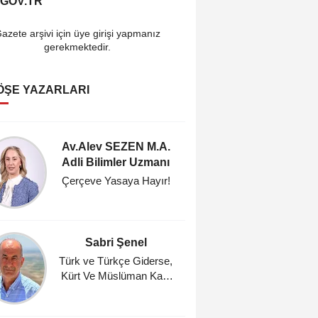
.GOV.TR
azete arşivi için üye girişi yapmanız
gerekmektedir.
ÖŞE YAZARLARI
Av.Alev SEZEN M.A.
Cahi
Adli Bilimler Uzmanı
Araştı
Çerçeve Yasaya Hayır!
Fındık
Umutl
Masasın
Zam, %
Sabri Şenel
Ahmet A
Ocağı 
Türk ve Türkçe Giderse,
Kürt Ve Müslüman Kalır
Gün
mı?