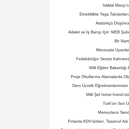
İstiklal Marşı'
Emeklilikte Yaşa Takılanlar
Atatürkçü Düşüncen
Adalet ve İş Barışı İçin: MEB Ş
Bir Nam
Mevzuata Uyanlar:
Fedakârlığın Sessiz Kahrama
Milli Eğitim Bakanlığ
Proje Okullarına Atamalarda Obje
Ders Ücretli Öğretmenlerimizin
Milli Şef İsmet İnönü'n
Türk'ün Son U
Memurların Sendi
Pırlanta KDV'sizken, Tasarruf Adı