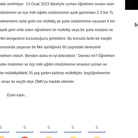
kkı verilmiyor. 15 Ocak 2023 itibariyle uzman öğretmen unvanı alan
dürlerinin ve ilçe milli eğitim müdürlerinin aylık gelirinden 2-3 bin TL
etmenlerin aylık geliri ise müfettiş ve şube müdürlerine nazaran 4 bin
b
 aylık gelir elde eden öğretmeni bir müfettiş veya bir şube müdürü ne
et dengesinin bozulduğunu görebiliriz. Bu konuda farklı bir eleştiri
snasında yaşanan bir fikir ayrılığında 60 yaşındaki deneyimli
retmen oldum. Benden daha mı iyi bileceksin.” Demez mi? Öğretmen
şube müdürleri ve ilçe milli eğitim müdürlerine sınavsız uzman ve
er müfettişlikteki 35 yaş şartını kaldırıp müfettişler, başöğretmenler
 sınav ile seçilir diye ÖMK'ya madde eklerler.
Esen kalın…