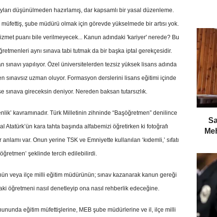
yları düşünülmeden hazırlamış, dar kapsamlı bir yasal düzenleme.
, müfettiş, şube müdürü olmak için görevde yükselmede bir artısı yok.
Hizmet puanı bile verilmeyecek... Kanun adındaki 'kariyer' nerede? Bu
öğretmenleri aynı sınava tabi tutmak da bir başka iptal gerekçesidir.
 sınavı yapılıyor. Özel üniversitelerden tezsiz yüksek lisans adında
en sınavsız uzman oluyor. Formasyon derslerini lisans eğitimi içinde
se sınava gireceksin deniyor. Nereden baksan tutarsızlık.
enlik’ kavramınadır. Türk Milletinin zihninde “Başöğretmen” denilince
​S
 Atatürk’ün kara tahta başında alfabemizi öğretirken ki fotoğrafı
Meh
anlamı var. Onun yerine TSK ve Emniyette kullanılan ‘kıdemli,’ sıfatı
ğretmen’ şeklinde tercih edilebilirdi.
nün veya ilçe milli eğitim müdürünün; sınav kazanarak kanun gereği
ki öğretmeni nasıl denetleyip ona nasıl rehberlik edeceğine.
nunda eğitim müfettişlerine, MEB şube müdürlerine ve il, ilçe milli