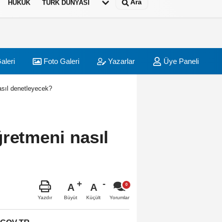
Ara
HUKUK
TÜRK DÜNYASI
aleri
Foto Galeri
Yazarlar
Üye Paneli
asıl denetleyecek?
ğretmeni nasıl
A
A
Büyüt
Küçült
Yazdır
Yorumlar