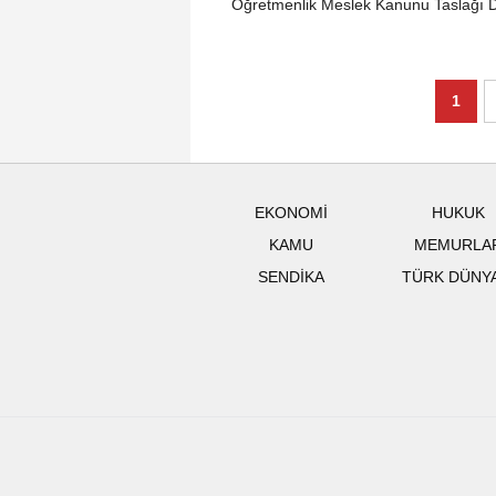
Öğretmenlik Meslek Kanunu Taslağı D
1
EKONOMİ
HUKUK
KAMU
MEMURLA
SENDİKA
TÜRK DÜNY