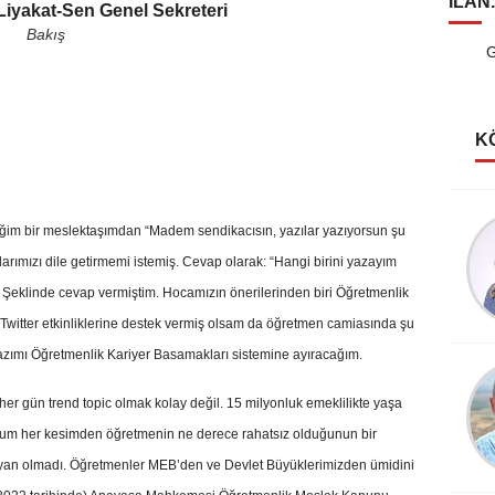
ILAN
iyakat-Sen Genel Sekreteri
Bakış
G
K
Şerife Güven
ğim bir meslektaşımdan “Madem sendikacısın, yazılar yazıyorsun şu
Kutlu Rüyalar Görmeliyiz
arımızı dile getirmemi istemiş. Cevap olarak: “Hangi birini yazayım
 Şeklinde cevap vermiştim. Hocamızın önerilerinden biri Öğretmenlik
witter etkinliklerine destek vermiş olsam da öğretmen camiasında şu
ımı Öğretmenlik Kariyer Basamakları sistemine ayıracağım.
Köksal Cengiz
Destanlar Burcundayım!
her gün trend topic olmak kolay değil. 15 milyonluk emeklilikte yaşa
durum her kesimden öğretmenin ne derece rahatsız olduğunun bir
duyan olmadı. Öğretmenler MEB’den ve Devlet Büyüklerimizden ümidini