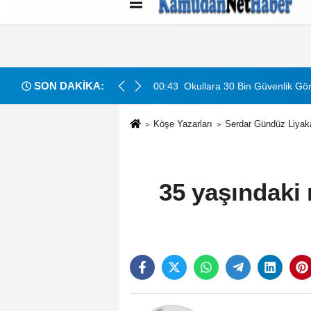
Künye
İletişim
Çerez Politikası
G
SON DAKİKA:
acak: Detaylar Ve Başvuru Süreci
00:43
Okullara 30 Bin Güvenlik Gör
Köşe Yazarları
Serdar Gündüz Liyaka
35 yaşındaki 