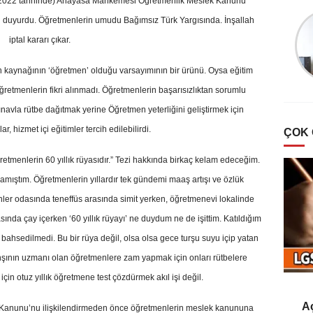
 2022 tarihinde) Anayasa Mahkemesi Öğretmenlik Meslek Kanunu
Şevket Sezer
i duyurdu. Öğretmenlerin umudu Bağımsız Türk Yargısında. İnşallah
Türklerde Hayvan
iptal kararı çıkar.
Sevgisi Ve Mancacılık
 kaynağının ‘öğretmen’ olduğu varsayımının bir ürünü. Oysa eğitim
öğretmenlerin fikri alınmadı. Öğretmenlerin başarısızlıktan sorumlu
 sınavla rütbe dağıtmak yerine Öğretmen yeterliğini geliştirmek için
, hizmet içi eğitimler tercih edilebilirdi.
ÇOK
tmenlerin 60 yıllık rüyasıdır.” Tezi hakkında birkaç kelam edeceğim.
mamıştım. Öğretmenlerin yıllardır tek gündemi maaş artışı ve özlük
enler odasında teneffüs arasında simit yerken, öğretmenevi lokalinde
ında çay içerken ‘60 yıllık rüyayı’ ne duydum ne de işittim. Katıldığım
bahsedilmedi. Bu bir rüya değil, olsa olsa gece turşu suyu içip yatan
nşının uzmanı olan öğretmenlere zam yapmak için onları rütbelere
çin otuz yıllık öğretmene test çözdürmek akıl işi değil.
Aç
 Kanunu’nu ilişkilendirmeden önce öğretmenlerin meslek kanununa