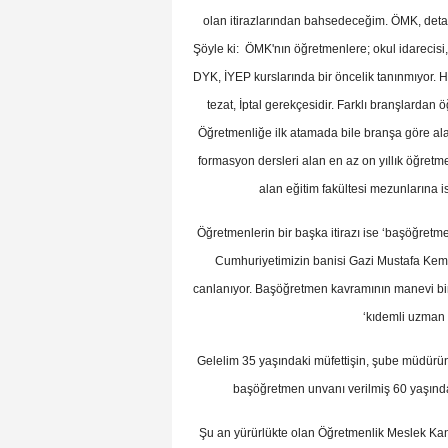
olan itirazlarından bahsedeceğim. ÖMK, deta
Şöyle ki: ÖMK'nın öğretmenlere; okul idarecisi
DYK, İYEP kurslarında bir öncelik tanınmıyor. 
tezat, İptal gerekçesidir. Farklı branşlardan 
Öğretmenliğe ilk atamada bile branşa göre alan
formasyon dersleri alan en az on yıllık öğretm
alan eğitim fakültesi mezunlarına i
Öğretmenlerin bir başka itirazı ise ‘başöğretm
Cumhuriyetimizin banisi Gazi Mustafa Kemal
canlanıyor. Başöğretmen kavramının manevi bir 
‘kıdemli uzman ö
Gelelim 35 yaşındaki müfettişin, şube müdürü
başöğretmen unvanı verilmiş 60 yaşında
Şu an yürürlükte olan Öğretmenlik Meslek Kanu