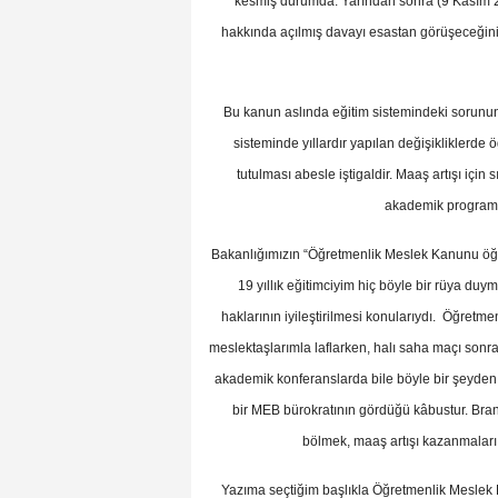
kesmiş durumda. Yarından sonra (9 Kasım
hakkında açılmış davayı esastan görüşeceğin
Bu kanun aslında eğitim sistemindeki sorunun
sisteminde yıllardır yapılan değişikliklerde 
tutulması abesle iştigaldir. Maaş artışı için
akademik programlar
Bakanlığımızın “Öğretmenlik Meslek Kanunu öğre
19 yıllık eğitimciyim hiç böyle bir rüya duy
haklarının iyileştirilmesi konularıydı. Öğretm
meslektaşlarımla laflarken, halı saha maçı sonras
akademik konferanslarda bile böyle bir şeyden 
bir MEB bürokratının gördüğü kâbustur. Bra
bölmek, maaş artışı kazanmaları i
Yazıma seçtiğim başlıkla Öğretmenlik Meslek