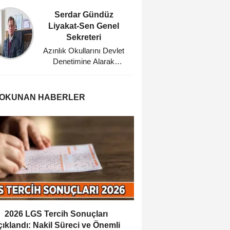
Serdar Gündüz
Mehm
Liyakat-Sen Genel
Eğitim
Sekreteri
Planl
Azınlık Okullarını Devlet
Bu Dü
Denetimine Alarak
Ağabeyi
Misyonerlik
Faaliyetlerine Son Veren
Mustafa Kemal Atatürk'e
 OKUNAN HABERLER
Minnettarız
2026 LGS Tercih Sonuçları
ıklandı: Nakil Süreci ve Önemli