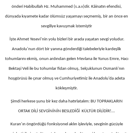
önderi Habibullah Hz. Muhammed (s.a.v)dir. Kâinatın efendisi,
dünyada kıyamete kadar ölümsüz yaşamayı seçmemiş, bir an önce en
sevgiliye kavuşmak istemiştir
İşte Ahmet Yesevi’nin yolu bizleri bir arada yaşatan sevgi yoludur.
Anadolu’nun dört bir yanına gönderdiği talebeleriyle kardeşlik
tohumlarını ekmiş, onun ardından gelen Mevlana ile Yunus Emre, Hacı
Bektaşi Veli ile bu tohumlar fidan olmuş, Selçuklunun Osmanlı’nın
hoşgörüsü ile çınar olmuş ve Cumhuriyetimiz ile Anadolu’da adeta
kökleşmiştir.
Şimdi herkese şunu bir kez daha hatırlatalım: BU TOPRAKLARIN
ORTAK DİLİ SEVGİNİNİN BESLEDİĞİ KÜLTÜR DİLİDİR!...
Kuran’ın öngördüğü fonksiyonel aklın işleviyle, sevginin gücüyle