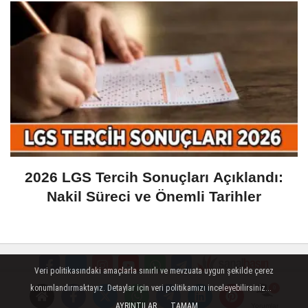
2026 LGS Tercih Sonuçları Açıklandı:
Nakil Süreci ve Önemli Tarihler
Veri politikasındaki amaçlarla sınırlı ve mevzuata uygun şekilde çerez
konumlandırmaktayız. Detaylar için veri politikamızı inceleyebilirsiniz...
Künye
İletişim
Çerez Politikası
Gizlilik İlkeleri
AYRINTILAR
TAMAM
Yorumlar