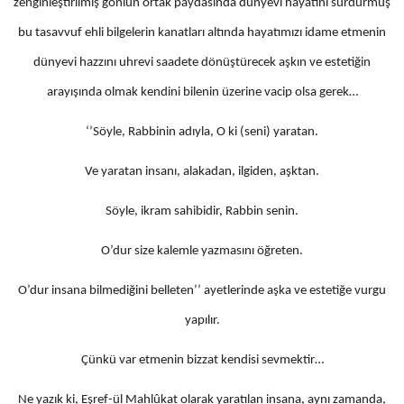
zenginleştirilmiş gönlün ortak paydasında dünyevi hayatını sürdürmüş
bu tasavvuf ehli bilgelerin kanatları altında hayatımızı idame etmenin
dünyevi hazzını uhrevi saadete dönüştürecek aşkın ve estetiğin
arayışında olmak kendini bilenin üzerine vacip olsa gerek…
‘’Söyle, Rabbinin adıyla, O ki (seni) yaratan.
Ve yaratan insanı, alakadan, ilgiden, aşktan.
Söyle, ikram sahibidir, Rabbin senin.
O’dur size kalemle yazmasını öğreten.
O’dur insana bilmediğini belleten’’ ayetlerinde aşka ve estetiğe vurgu
yapılır.
Çünkü var etmenin bizzat kendisi sevmektir…
Ne yazık ki, Eşref-ül Mahlûkat olarak yaratılan insana, aynı zamanda,