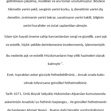
getirilmeye çalışılmış, incelikler ve ara tonlar unutulmuştur. Böylece
hikmetin yerini şekil, sevginin yerini korku, iç denetimin yerini dış
denetim, üretmenin yerini tekrar, yaratmanın yerini taklit, bilginin
yerini hurafeler ve üstat saplantıları almıştır.
İslam için hayati öneme sahip kavramlardan sevgi ve güzellik, yani aşk
ve estetik, hiçbir şekilde derinlemesine incelenmemiş, işlenmemiştir.
Bu nedenle aşk ve estetik Müslümanların hep yitik hazineleri olarak
kalmıştır’’.
Evet, toprakları asker gücüyle fethedebilirsiniz… Ancak orada kalıcı
olmak istiyorsanız gönülleri fethetmelisiniz.
Tarih 1071, Ünlü Büyük Selçuklu Hükümdarı Alparslan komutasında
askerimizin Anadolu’yu fethinin başlangıcı… Ve gönülleri fethetmenin
de başlangıcı Ahmet Yesevi… Bugün dahi binyıldır sürdürdüğümüz