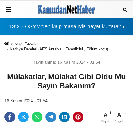
r?
13:20
ÖSYM'den kalp masajıyla hayat kurtaran göze
00:
Köşe Yazarları
Kadriye Demirel (AES Antalya il Temsilcisi , Eğitim koçu)
Yayınlanma: 16 Kasım 2024 - 01:54
Mülakatlar, Mülakat Gibi Oldu Mu
Sayın Bakanım?
16 Kasım 2024 - 01:54
A
A
Büyüt
Küçült