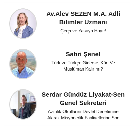
Av.Alev SEZEN M.A. Adli
Bilimler Uzmanı
Çerçeve Yasaya Hayır!
Sabri Şenel
Türk ve Türkçe Giderse, Kürt Ve
Müslüman Kalır mı?
Serdar Gündüz Liyakat-Sen
Genel Sekreteri
Azınlık Okullarını Devlet Denetimine
Alarak Misyonerlik Faaliyetlerine Son
Veren Mustafa Kemal Atatürk'e
Minnettarız