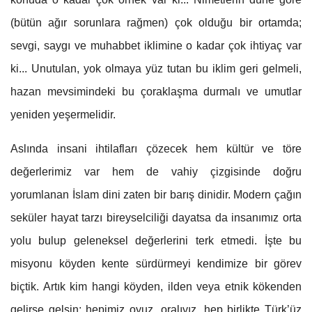
(bütün ağır sorunlara rağmen) çok olduğu bir ortamda;
sevgi, saygı ve muhabbet iklimine o kadar çok ihtiyaç var
ki... Unutulan, yok olmaya yüz tutan bu iklim geri gelmeli,
hazan mevsimindeki bu çoraklaşma durmalı ve umutlar
yeniden yeşermelidir.
Aslında insani ihtilafları çözecek hem kültür ve töre
değerlerimiz var hem de vahiy çizgisinde doğru
yorumlanan İslam dini zaten bir barış dinidir. Modern çağın
seküler hayat tarzı bireyselciliği dayatsa da insanımız orta
yolu bulup geleneksel değerlerini terk etmedi. İşte bu
misyonu köyden kente sürdürmeyi kendimize bir görev
biçtik. Artık kim hangi köyden, ilden veya etnik kökenden
gelirse gelsin; hepimiz oyuz, oralıyız, hep birlikte Türk’üz