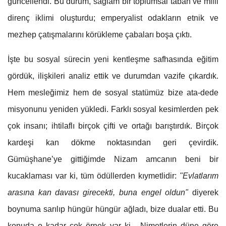
güncellendi. Bu durum, sağlam bir toplumsal taban ve milli
direnç iklimi oluşturdu; emperyalist odakların etnik ve
mezhep çatışmalarını körükleme çabaları boşa çıktı.
İşte bu sosyal sürecin yeni kentleşme safhasında eğitim
gördük, ilişkileri analiz ettik ve durumdan vazife çıkardık.
Hem mesleğimiz hem de sosyal statümüz bize ata-dede
misyonunu yeniden yükledi. Farklı sosyal kesimlerden pek
çok insanı; ihtilaflı birçok çifti ve ortağı barıştırdık. Birçok
kardeşi kan dökme noktasından geri çevirdik.
Gümüşhane’ye gittiğimde Nizam amcanın beni bir
kucaklaması var ki, tüm ödüllerden kıymetlidir:
"Evlatlarım
arasına kan davası girecekti, buna engel oldun"
diyerek
boynuma sarılıp hüngür hüngür ağladı, bize dualar etti. Bu
konuda o kadar çok örnek var ki... Nimetlerin düne göre