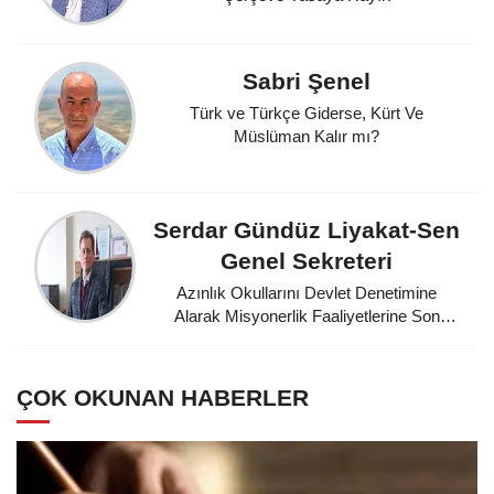
Sabri Şenel
Türk ve Türkçe Giderse, Kürt Ve
Müslüman Kalır mı?
Serdar Gündüz Liyakat-Sen
Genel Sekreteri
Azınlık Okullarını Devlet Denetimine
Alarak Misyonerlik Faaliyetlerine Son
Veren Mustafa Kemal Atatürk'e
Minnettarız
ÇOK OKUNAN HABERLER