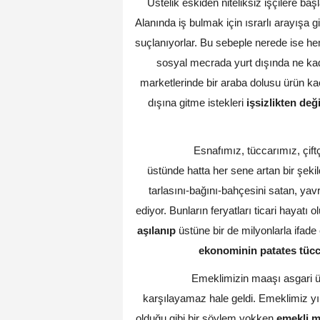
Üstelik eskiden niteliksiz işçilere başl
Alanında iş bulmak için ısrarlı arayışa 
suçlanıyorlar. Bu sebeple nerede ise hem
sosyal mecrada yurt dışında ne kadar
marketlerinde bir araba dolusu ürün kaç 
dışına gitme istekleri
işsizlikten değ
Esnafımız, tüccarımız, çiftç
üstünde hatta her sene artan bir şeki
tarlasını-bağını-bahçesini satan, y
ediyor. Bunların feryatları ticari hayatı
aşılanıp
üstüne bir de milyonlarla ifade e
ekonominin patates tücca
Emeklimizin maaşı asgari üc
karşılayamaz hale geldi. Emeklimiz y
olduğu gibi bir söylem yokken
emekli m