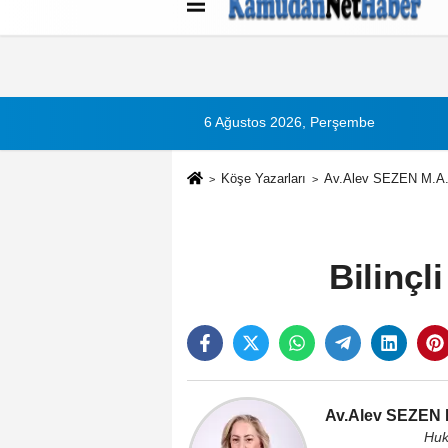
Künye
İletişim
Çerez Politikası
G
6 Ağustos 2026, Perşembe
Köşe Yazarları
Av.Alev SEZEN M.A. 
Bilinçl
Av.Alev SEZEN M
Huk