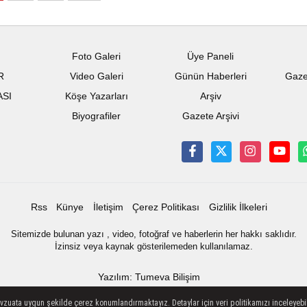
Foto Galeri
Üye Paneli
R
Video Galeri
Günün Haberleri
Gaze
ASI
Köşe Yazarları
Arşiv
Biyografiler
Gazete Arşivi
Rss
Künye
İletişim
Çerez Politikası
Gizlilik İlkeleri
Sitemizde bulunan yazı , video, fotoğraf ve haberlerin her hakkı saklıdır.
İzinsiz veya kaynak gösterilemeden kullanılamaz.
Yazılım: Tumeva Bilişim
evzuata uygun şekilde çerez konumlandırmaktayız. Detaylar için veri politikamızı inceleyebili