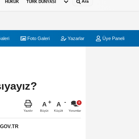
Ara
HUKUK
TÜRK DÜNYASI
aleri
Foto Galeri
Yazarlar
Üye Paneli
şıyayız?
A
A
Büyüt
Küçült
Yazdır
Yorumlar
.GOV.TR