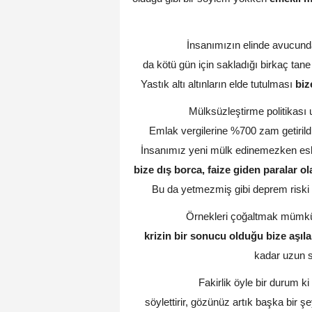
İnsanımızın elinde avucunda 
da kötü gün için sakladığı birkaç tane y
Yastık altı altınların elde tutulması
biz
Mülksüzleştirme politikası u
Emlak vergilerine %700 zam getirildi. 
İnsanımız yeni mülk edinemezken eski
bize dış borca, faize giden paralar ol
Bu da yetmezmiş gibi deprem riski t
Örnekleri çoğaltmak mümkün.
krizin bir sonucu olduğu bize aşıla
kadar uzun s
Fakirlik öyle bir durum k
söylettirir, gözünüz artık başka bi