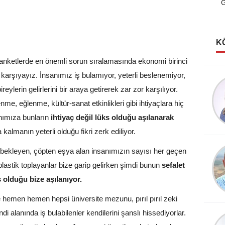
G
K
anketlerde en önemli sorun sıralamasında ekonomi birinci
şı karşıyayız. İnsanımız iş bulamıyor, yeterli beslenemiyor,
Şerife Güven
reylerin gelirlerini bir araya getirerek zar zor karşılıyor.
Kutlu Rüyalar Görmeliyiz
me, eğlenme, kültür-sanat etkinlikleri gibi ihtiyaçlara hiç
anımıza bunların
ihtiyaç değil lüks olduğu aşılanarak
kalmanın yeterli olduğu fikri zerk ediliyor.
Köksal Cengiz
 bekleyen, çöpten eşya alan insanımızın sayısı her geçen
Destanlar Burcundayım!
plastik toplayanlar bize garip gelirken şimdi bunun
sefalet
ş olduğu bize aşılanıyor.
hemen hemen hepsi üniversite mezunu, pırıl pırıl zeki
 alanında iş bulabilenler kendilerini şanslı hissediyorlar.
Şevket Sezer