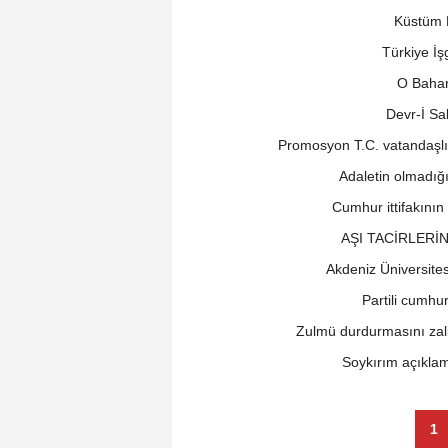
Küstüm P
Türkiye İş
O Bahar
Devr-İ Sa
Promosyon T.C. vatandaşlığ
Adaletin olmadığ
Cumhur ittifakının
AŞI TACİRLERİN
Akdeniz Üniversites
Partili cumh
Zulmü durdurmasını zal
Soykırım açıklam
1