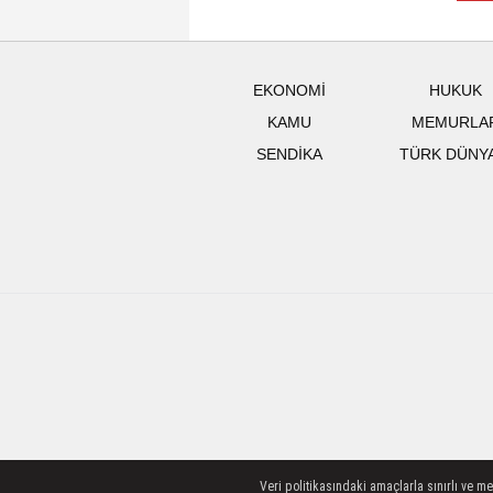
EKONOMİ
HUKUK
KAMU
MEMURLA
SENDİKA
TÜRK DÜNY
Veri politikasındaki amaçlarla sınırlı ve m