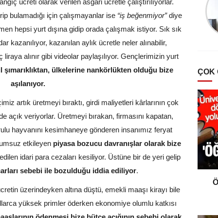
angıç ücreti olarak verilen asgari ücretle çalıştırılıyorlar.
Türklerde Hayvan
Sevgisi Ve Mancacılık
girip bulamadığı için çalışmayanlar ise
“iş beğenmiyor”
diye
en hepsi yurt dışına gidip orada çalışmak istiyor. Sık sık
 kazanılıyor, kazanılan aylık ücretle neler alınabilir,
liraya alınır gibi videolar paylaşılıyor. Gençlerimizin yurt
il şımarıklıktan, ülkelerine nankörlükten olduğu bize
ÇOK
aşılanıyor.
imiz artık üretmeyi bıraktı, girdi maliyetleri kârlarının çok
lde açık veriyorlar. Üretmeyi bırakan, firmasını kapatan,
avrulu hayvanını kesimhaneye gönderen insanımız feryat
 olumsuz etkileyen
piyasa bozucu davranışlar olarak bize
dilen idari para cezaları kesiliyor. Üstüne bir de yeri gelip
rları sebebi ile bozulduğu iddia ediliyor
.
Ö
retin üzerindeyken altına düştü, emekli maaşı kirayı bile
ıllarca yüksek primler öderken ekonomiye olumlu katkısı
aaşlarının ödenmesi bize bütçe açığının sebebi olarak