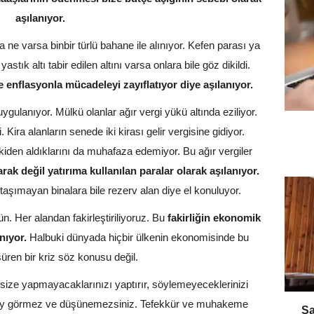
aşılanıyor.
ne varsa binbir türlü bahane ile alınıyor. Kefen parası ya
astık altı tabir edilen altını varsa onlara bile göz dikildi.
e enflasyonla mücadeleyi zayıflatıyor diye aşılanıyor.
ygulanıyor. Mülkü olanlar ağır vergi yükü altında eziliyor.
Kira alanların senede iki kirası gelir vergisine gidiyor.
den aldıklarını da muhafaza edemiyor. Bu ağır vergiler
arak değil yatırıma kullanılan paralar olarak aşılanıyor.
aşımayan binalara bile rezerv alan diye el konuluyor.
 Her alandan fakirleştiriliyoruz. Bu
fakirliğin ekonomik
nıyor.
Halbuki dünyada hiçbir ülkenin ekonomisinde bu
üren bir kriz söz konusu değil.
i size yapmayacaklarınızı yaptırır, söylemeyeceklerinizi
r şey görmez ve düşünemezsiniz. Tefekkür ve muhakeme
​S