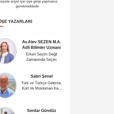
azete arşivi için üye girişi yapmanız
gerekmektedir.
ÖŞE YAZARLARI
Av.Alev SEZEN M.A.
Cahi
Adli Bilimler Uzmanı
Araştı
Erken Seçim Değil
Fındık Ür
Zamanında Seçim
TMO'da
Zaman
Sabri Şenel
Ahmet A
Ocağı 
Türk ve Türkçe Giderse,
Kürt Ve Müslüman Kalır
Gün
mı?
Serdar Gündüz
Mehm