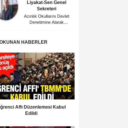
Liyakat-Sen Genel
Eğitim
Sekreteri
Planl
Azınlık Okullarını Devlet
Bu Dü
Denetimine Alarak
Ağabeyi
Misyonerlik
Faaliyetlerine Son Veren
Mustafa Kemal Atatürk'e
 OKUNAN HABERLER
Minnettarız
ğrenci Affı Düzenlemesi Kabul
Edildi