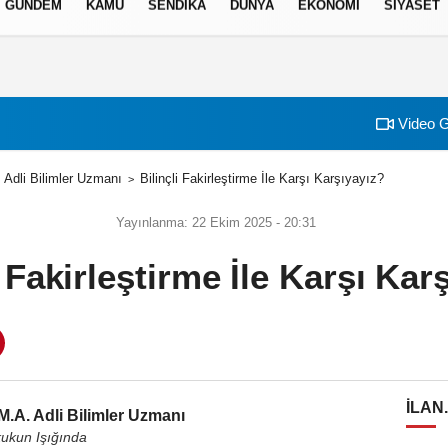
GÜNDEM
KAMU
SENDİKA
DÜNYA
EKONOMİ
SİYASET
izlilik İlkeleri
Video G
Adli Bilimler Uzmanı
Bilinçli Fakirleştirme İle Karşı Karşıyayız?
Yayınlanma: 22 Ekim 2025 - 20:31
i Fakirleştirme İle Karşı Kar
ILAN
.A. Adli Bilimler Uzmanı
ukun Işığında