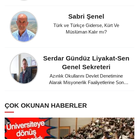
Sabri Şenel
Türk ve Türkçe Giderse, Kürt Ve
Müslüman Kalır mı?
Serdar Gündüz Liyakat-Sen
Genel Sekreteri
Azınlık Okullarını Devlet Denetimine
Alarak Misyonerlik Faaliyetlerine Son
Veren Mustafa Kemal Atatürk'e
Minnettarız
ÇOK OKUNAN HABERLER