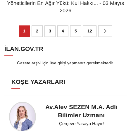
Yöneticilerin En Ağır Yükü: Kul Hakkı... - 03 Mayıs
2026
1
2
3
4
5
12
ILAN.GOV.TR
Gazete arşivi için üye girişi yapmanız gerekmektedir.
KÖŞE YAZARLARI
Av.Alev SEZEN M.A. Adli
Bilimler Uzmanı
Çerçeve Yasaya Hayır!