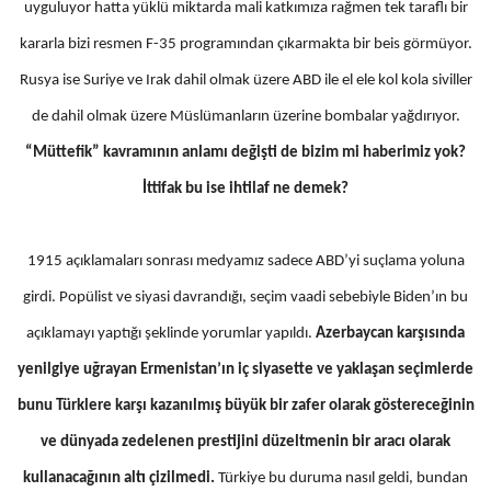
uyguluyor hatta yüklü miktarda mali katkımıza rağmen tek taraflı bir
kararla bizi resmen F-35 programından çıkarmakta bir beis görmüyor.
Rusya ise Suriye ve Irak dahil olmak üzere ABD ile el ele kol kola siviller
de dahil olmak üzere Müslümanların üzerine bombalar yağdırıyor.
“Müttefik” kavramının anlamı değişti de bizim mi haberimiz yok?
İttifak bu ise ihtilaf ne demek?
1915 açıklamaları sonrası medyamız sadece ABD’yi suçlama yoluna
girdi. Popülist ve siyasi davrandığı, seçim vaadi sebebiyle Biden’ın bu
açıklamayı yaptığı şeklinde yorumlar yapıldı.
Azerbaycan karşısında
yenilgiye uğrayan Ermenistan’ın iç siyasette ve yaklaşan seçimlerde
bunu Türklere karşı kazanılmış büyük bir zafer olarak göstereceğinin
ve dünyada zedelenen prestijini düzeltmenin bir aracı olarak
kullanacağının altı çizilmedi.
Türkiye bu duruma nasıl geldi, bundan