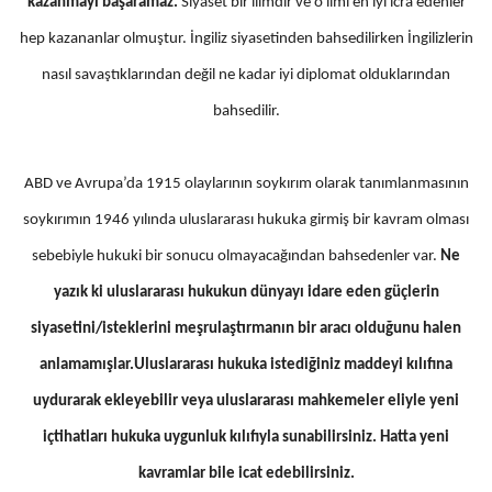
kazanmayı başaramaz.
Siyaset bir ilimdir ve o ilmi en iyi icra edenler
hep kazananlar olmuştur. İngiliz siyasetinden bahsedilirken İngilizlerin
nasıl savaştıklarından değil ne kadar iyi diplomat olduklarından
bahsedilir.
ABD ve Avrupa’da 1915 olaylarının soykırım olarak tanımlanmasının
soykırımın 1946 yılında uluslararası hukuka girmiş bir kavram olması
sebebiyle hukuki bir sonucu olmayacağından bahsedenler var.
Ne
yazık ki uluslararası hukukun dünyayı idare eden güçlerin
siyasetini/isteklerini meşrulaştırmanın bir aracı olduğunu halen
anlamamışlar.Uluslararası hukuka istediğiniz maddeyi kılıfına
uydurarak ekleyebilir veya uluslararası mahkemeler eliyle yeni
içtihatları hukuka uygunluk kılıfıyla sunabilirsiniz. Hatta yeni
kavramlar bile icat edebilirsiniz.