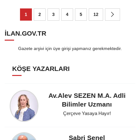
Alamaz! - 29 Mart 2026
1
2
3
4
5
12
ILAN.GOV.TR
Gazete arşivi için üye girişi yapmanız gerekmektedir.
KÖŞE YAZARLARI
Av.Alev SEZEN M.A. Adli
Bilimler Uzmanı
Çerçeve Yasaya Hayır!
Sabri Şenel