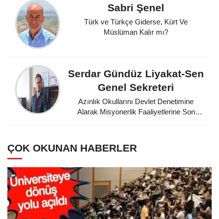
Sabri Şenel
Türk ve Türkçe Giderse, Kürt Ve
Müslüman Kalır mı?
Serdar Gündüz Liyakat-Sen
Genel Sekreteri
Azınlık Okullarını Devlet Denetimine
Alarak Misyonerlik Faaliyetlerine Son
Veren Mustafa Kemal Atatürk'e
Minnettarız
ÇOK OKUNAN HABERLER