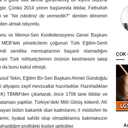
Şevket Sezer
r. Çünkü 2014 yılının başlarında iktidar, Fethullah
Türklerde Hayvan
ğü ve
"Ne istediniz de vermedik?"
denilen dönemin
Sevgisi Ve Mancacılık
den almak istiyordu.
onu ve Memur-Sen Konfederasyonu Genel Başkanı
EB’teki yöneticilerin çoğunun Türk Eğitim-Senli
ndi sendika mensuplarının başarılı olamadığını
ÇOK
yani Türk milliyetçilerinin önünün kesilmesini talep
da bunu kabul etmişti.
usuf Tekin, Eğitim Bir-Sen Başkanı Ahmet Gündoğdu
i altyapısı zayıf mevzuatlar hazırladılar. Hazırladıkları
 TBMM’den çıkartarak, önce 1706 tane iktidar ve
taması yaptılar. Türkiye’deki Milli Görüş kökenli, AK
mayan bütün bakanlık idari kadrolarını; il müdürleri ile
erini, liyakat sahibi olup olmadıklarına bakmaksızın
Aç
ettiğim profildeki kişileri getirdiler.