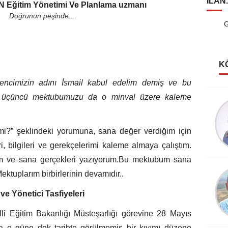
ILAN
Eğitim Yönetimi Ve Planlama uzmanı
Doğrunun peşinde...
G
K
rencimizin adını İsmail kabul edelim demiş ve bu
ız üçüncü mektubumuzu da o minval üzere kaleme
Şerife Güven
Kutlu Rüyalar Görmeliyiz
i?” şeklindeki yorumuna, sana değer verdiğim için
, bilgileri ve gerekçelerimi kaleme almaya çalıştım.
ım ve sana gerçekleri yazıyorum.Bu mektubum sana
Köksal Cengiz
ktuplarım birbirlerinin devamıdır..
Destanlar Burcundayım!
e Yönetici Tasfiyeleri
lli Eğitim Bakanlığı Müsteşarlığı görevine 28 Mayıs
kta o güne dek tarihte görülmemiş bir kıyımı düzene