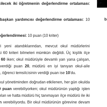
lecek iki öğretmenin değerlendirme ortalaması:
b
e başkan yardımcısı değerlendirme ortalaması:
10
eğerlendirmesi:
10 puan (10 kriter)
i yeni atandıklarından, mevcut okul müdürlerini
ki 60 kriteri bilmeleri mümkün değildi. Üç kişilik ilçe
ı
60
iken; okul müdürüyle devamlı yan yana çalışan,
 verdiği puan
20
, müdürü en iyi tanıyan okul-aile
0
, öğrenci temsilcisinin verdiği puan ise
10
'du.
okul yönetiminden doğrudan etkilenen, her gün okulda
0 puan
verebiliyorken; okul müdürünün yaptığı işten
an ve hatta müdürü hiç tanımayan ilçe müdürü ile iki
n
verebiliyordu. Bir okul müdürünün görevine devam