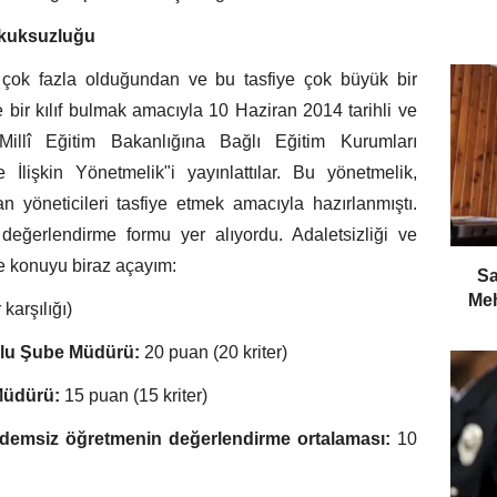
ukuksuzluğu
 çok fazla olduğundan ve bu tasfiye çok büyük bir
 bir kılıf bulmak amacıyla 10 Haziran 2014 tarihli ve
illî Eğitim Bakanlığına Bağlı Eğitim Kurumları
e İlişkin Yönetmelik"i yayınlattılar. Bu yönetmelik,
n yöneticileri tasfiye etmek amacıyla hazırlanmıştı.
eğerlendirme formu yer alıyordu. Adaletsizliği ve
e konuyu biraz açayım:
​S
Meh
karşılığı)
lu Şube Müdürü:
20 puan (20 kriter)
Müdürü:
15 puan (15 kriter)
ıdemsiz öğretmenin değerlendirme ortalaması:
10