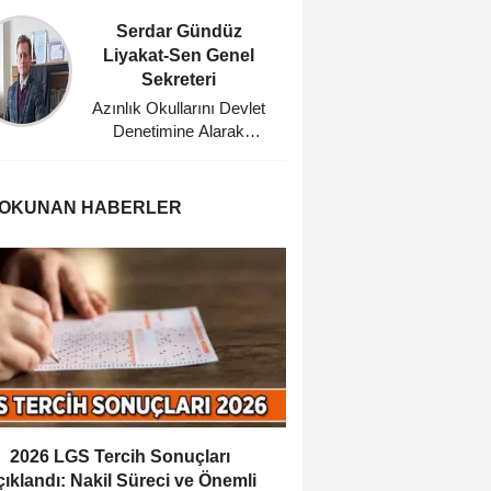
Serdar Gündüz
Mehm
Liyakat-Sen Genel
Eğitim
Sekreteri
Planl
Azınlık Okullarını Devlet
Sarı To
Denetimine Alarak
Masası
Misyonerlik
Bü
Faaliyetlerine Son Veren
Mustafa Kemal Atatürk'e
 OKUNAN HABERLER
Minnettarız
2026 LGS Tercih Sonuçları
ıklandı: Nakil Süreci ve Önemli