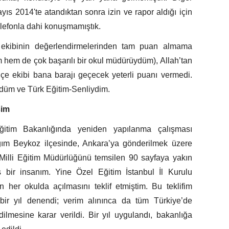
s 2014'te atandıktan sonra izin ve rapor aldığı için
elefonla dahi konuşmamıştık.
l ekibinin değerlendirmelerinden tam puan almama
hem de çok başarılı bir okul müdürüydüm), Allah’tan
çe ekibi bana barajı geçecek yeterli puanı vermedi.
üm ve Türk Eğitim-Senliydim.
şim
Eğitim Bakanlığında yeniden yapılanma çalışması
ğım Beykoz ilçesinde, Ankara’ya gönderilmek üzere
Milli Eğitim Müdürlüğünü temsilen 90 sayfaya yakın
bir insanım. Yine Özel Eğitim İstanbul İl Kurulu
rın her okulda açılmasını teklif etmiştim. Bu teklifim
bir yıl denendi; verim alınınca da tüm Türkiye’de
ilmesine karar verildi. Bir yıl uygulandı, bakanlığa