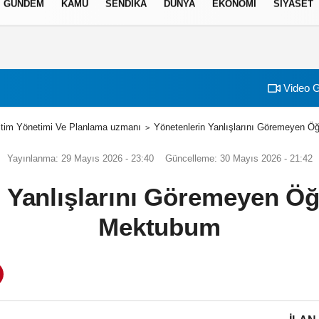
GÜNDEM
KAMU
SENDİKA
DÜNYA
EKONOMİ
SİYASET
izlilik İlkeleri
Video G
im Yönetimi Ve Planlama uzmanı
Yönetenlerin Yanlışlarını Göremeyen 
Yayınlanma: 29 Mayıs 2026 - 23:40
Güncelleme: 30 Mayıs 2026 - 21:42
n Yanlışlarını Göremeyen Ö
Mektubum