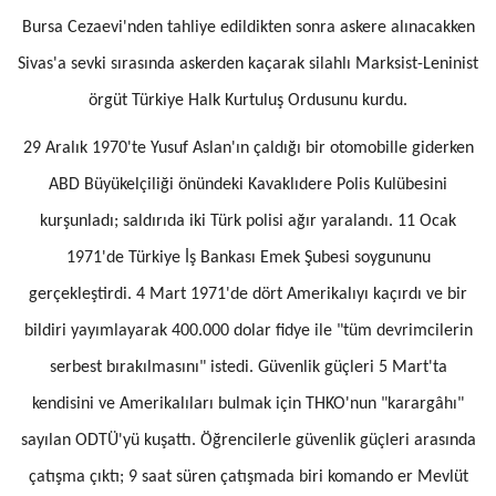
Bursa Cezaevi'nden tahliye edildikten sonra askere alınacakken
Sivas'a sevki sırasında askerden kaçarak silahlı Marksist-Leninist
örgüt Türkiye Halk Kurtuluş Ordusunu kurdu.
29 Aralık 1970'te Yusuf Aslan'ın çaldığı bir otomobille giderken
ABD Büyükelçiliği önündeki Kavaklıdere Polis Kulübesini
kurşunladı; saldırıda iki Türk polisi ağır yaralandı. 11 Ocak
1971'de Türkiye İş Bankası Emek Şubesi soygununu
gerçekleştirdi. 4 Mart 1971'de dört Amerikalıyı kaçırdı ve bir
bildiri yayımlayarak 400.000 dolar fidye ile "tüm devrimcilerin
serbest bırakılmasını" istedi. Güvenlik güçleri 5 Mart'ta
kendisini ve Amerikalıları bulmak için THKO'nun "karargâhı"
sayılan ODTÜ'yü kuşattı. Öğrencilerle güvenlik güçleri arasında
çatışma çıktı; 9 saat süren çatışmada biri komando er Mevlüt