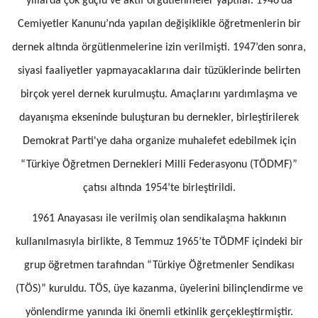
yıllarda çok güçlü ve aktif örgütlenmeler yaptılar. 1946’da
Cemiyetler Kanunu’nda yapılan değişiklikle öğretmenlerin bir
dernek altında örgütlenmelerine izin verilmişti. 1947’den sonra,
siyasi faaliyetler yapmayacaklarına dair tüzüklerinde belirten
birçok yerel dernek kurulmuştu. Amaçlarını yardımlaşma ve
dayanışma ekseninde buluşturan bu dernekler, birleştirilerek
Demokrat Parti'ye daha organize muhalefet edebilmek için
“Türkiye Öğretmen Dernekleri Milli Federasyonu (TÖDMF)”
çatısı altında 1954’te birleştirildi.
1961 Anayasası ile verilmiş olan sendikalaşma hakkının
kullanılmasıyla birlikte, 8 Temmuz 1965’te TÖDMF içindeki bir
grup öğretmen tarafından “Türkiye Öğretmenler Sendikası
(TÖS)” kuruldu. TÖS, üye kazanma, üyelerini bilinçlendirme ve
yönlendirme yanında iki önemli etkinlik gerçekleştirmiştir.