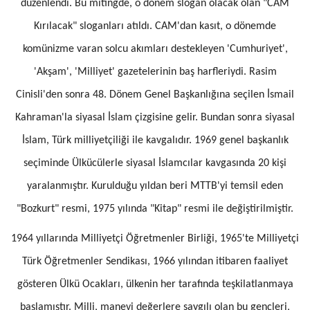
düzenlendi. Bu mitingde, o dönem slogan olacak olan "CAM
Kırılacak" sloganları atıldı. CAM'dan kasıt, o dönemde
komünizme varan solcu akımları destekleyen 'Cumhuriyet',
'Akşam', 'Milliyet' gazetelerinin baş harfleriydi. Rasim
Cinisli'den sonra 48. Dönem Genel Başkanlığına seçilen İsmail
Kahraman'la siyasal İslam çizgisine gelir. Bundan sonra siyasal
İslam, Türk milliyetçiliği ile kavgalıdır. 1969 genel başkanlık
seçiminde Ülkücülerle siyasal İslamcılar kavgasında 20 kişi
yaralanmıştır. Kurulduğu yıldan beri MTTB'yi temsil eden
"Bozkurt" resmi, 1975 yılında "Kitap" resmi ile değiştirilmiştir.
1964 yıllarında Milliyetçi Öğretmenler Birliği, 1965'te Milliyetçi
Türk Öğretmenler Sendikası, 1966 yılından itibaren faaliyet
gösteren Ülkü Ocakları, ülkenin her tarafında teşkilatlanmaya
başlamıştır. Milli, manevi değerlere saygılı olan bu gençleri,