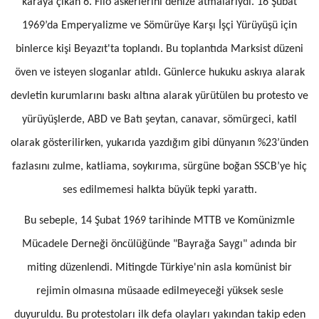
karaya çıkan 6. Filo askerlerini denize atmalarıydı. 16 Şubat
1969’da Emperyalizme ve Sömürüye Karşı İşçi Yürüyüşü için
binlerce kişi Beyazıt'ta toplandı. Bu toplantıda Marksist düzeni
öven ve isteyen sloganlar atıldı. Günlerce hukuku askıya alarak
devletin kurumlarını baskı altına alarak yürütülen bu protesto ve
yürüyüşlerde, ABD ve Batı şeytan, canavar, sömürgeci, katil
olarak gösterilirken, yukarıda yazdığım gibi dünyanın %23’ünden
fazlasını zulme, katliama, soykırıma, sürgüne boğan SSCB’ye hiç
ses edilmemesi halkta büyük tepki yarattı.
Bu sebeple, 14 Şubat 1969 tarihinde MTTB ve Komünizmle
Mücadele Derneği öncülüğünde "Bayrağa Saygı" adında bir
miting düzenlendi. Mitingde Türkiye'nin asla komünist bir
rejimin olmasına müsaade edilmeyeceği yüksek sesle
duyuruldu. Bu protestoları ilk defa olayları yakından takip eden