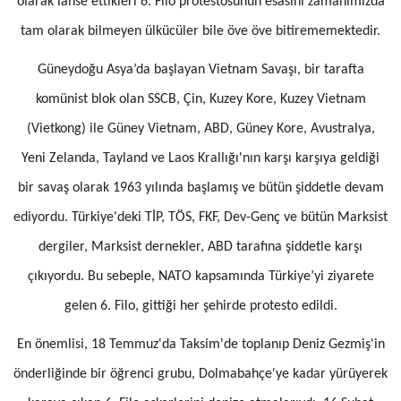
olarak lanse ettikleri 6. Filo protestosunun esasını zamanımızda
tam olarak bilmeyen ülkücüler bile öve öve bitirememektedir.
Güneydoğu Asya’da başlayan Vietnam Savaşı, bir tarafta
komünist blok olan SSCB, Çin, Kuzey Kore, Kuzey Vietnam
(Vietkong) ile Güney Vietnam, ABD, Güney Kore, Avustralya,
Yeni Zelanda, Tayland ve Laos Krallığı'nın karşı karşıya geldiği
bir savaş olarak 1963 yılında başlamış ve bütün şiddetle devam
ediyordu. Türkiye'deki TİP, TÖS, FKF, Dev-Genç ve bütün Marksist
dergiler, Marksist dernekler, ABD tarafına şiddetle karşı
çıkıyordu. Bu sebeple, NATO kapsamında Türkiye’yi ziyarete
gelen 6. Filo, gittiği her şehirde protesto edildi.
En önemlisi, 18 Temmuz'da Taksim'de toplanıp Deniz Gezmiş'in
önderliğinde bir öğrenci grubu, Dolmabahçe'ye kadar yürüyerek