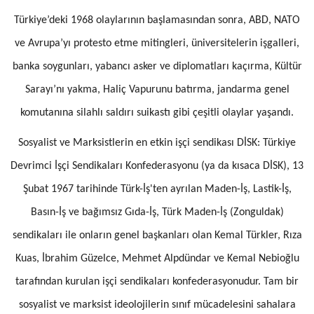
Türkiye’deki 1968 olaylarının başlamasından sonra, ABD, NATO
ve Avrupa’yı protesto etme mitingleri, üniversitelerin işgalleri,
banka soygunları, yabancı asker ve diplomatları kaçırma, Kültür
Sarayı’nı yakma, Haliç Vapurunu batırma, jandarma genel
komutanına silahlı saldırı suikastı gibi çeşitli olaylar yaşandı.
Sosyalist ve Marksistlerin en etkin işçi sendikası DİSK: Türkiye
Devrimci İşçi Sendikaları Konfederasyonu (ya da kısaca DİSK), 13
Şubat 1967 tarihinde Türk-İş'ten ayrılan Maden-İş, Lastik-İş,
Basın-İş ve bağımsız Gıda-İş, Türk Maden-İş (Zonguldak)
sendikaları ile onların genel başkanları olan Kemal Türkler, Rıza
Kuas, İbrahim Güzelce, Mehmet Alpdündar ve Kemal Nebioğlu
tarafından kurulan işçi sendikaları konfederasyonudur. Tam bir
sosyalist ve marksist ideolojilerin sınıf mücadelesini sahalara