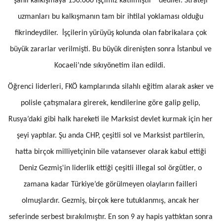
şanlı kalkışmaya 150.000 işçimiz katılmıştır" dediler. Strateji
uzmanları bu kalkışmanın tam bir ihtilal yoklaması olduğu
fikrindeydiler. İşçilerin yürüyüş kolunda olan fabrikalara çok
büyük zararlar verilmişti. Bu büyük direnişten sonra İstanbul ve
Kocaeli’nde sıkıyönetim ilan edildi.
Öğrenci liderleri, FKÖ kamplarında silahlı eğitim alarak asker ve
polisle çatışmalara girerek, kendilerine göre galip gelip,
Rusya’daki gibi halk hareketi ile Marksist devlet kurmak için her
şeyi yaptılar. Şu anda CHP, çeşitli sol ve Marksist partilerin,
hatta birçok milliyetçinin bile vatansever olarak kabul ettiği
Deniz Gezmiş'in liderlik ettiği çeşitli illegal sol örgütler, o
zamana kadar Türkiye’de görülmeyen olayların failleri
olmuşlardır. Gezmiş, birçok kere tutuklanmış, ancak her
seferinde serbest bırakılmıştır. En son 9 ay hapis yattıktan sonra