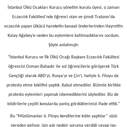
İstanbul Ülkü Ocakları Kurucu yönetim kurulu üyesi, o zaman
Eczacılık Fakültesi'nde öğrenci olan ve şimdi Trabzon'da
eczacılık yapan ülkücü hareketin kanaat önderlerinden Hayrettin
Kalay Ağabey’e neden bu eylemlere katılmadıklarını sordum.
Şöyle anlatmıştı:
“İstanbul Kurucu ve İlk Ülkü Ocağı Başkanı Eczacılık Fakültesi
öğrencisi Osman Bahadır ile sol öğrencilerle görüşerek Türk
Gençliği olarak ABD’yi, Rusya’yı ve Çin’i, haliyle 6. Filoyu da
protesto etme teklifini yaptık. Kabul etmediler. Bizimle birlikte
protesto eylemleri yapmak istemediklerini söylediler. Biz de
bildirilerle çeşitli konularda yanlış gördüklerimizi ifade ettik.”
Bu "Müslümanlar 6. Filoyu kendilerine kıble yaptılar” sözü
nereden geliyor. işin aslı nedeir soruma verdiği cevap ise: