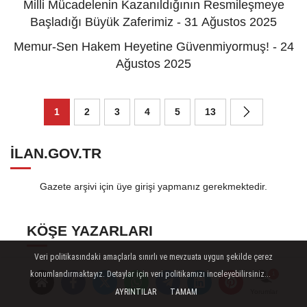
Milli Mücadelenin Kazanıldığının Resmileşmeye
Başladığı Büyük Zaferimiz - 31 Ağustos 2025
Memur-Sen Hakem Heyetine Güvenmiyormuş! - 24
Ağustos 2025
1
2
3
4
5
13
ILAN.GOV.TR
Gazete arşivi için üye girişi yapmanız gerekmektedir.
KÖŞE YAZARLARI
Veri politikasındaki amaçlarla sınırlı ve mevzuata uygun şekilde çerez
konumlandırmaktayız. Detaylar için veri politikamızı inceleyebilirsiniz...
Av.Alev SEZEN M.A. Adli
AYRINTILAR
TAMAM
Yorumlar