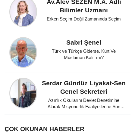
Av.Alev SEZEN M.A. Adli
Bilimler Uzmanı
Erken Seçim Değil Zamanında Seçim
Sabri Şenel
Türk ve Türkçe Giderse, Kürt Ve
Müslüman Kalır mı?
Serdar Gündüz Liyakat-Sen
Genel Sekreteri
Azınlık Okullarını Devlet Denetimine
Alarak Misyonerlik Faaliyetlerine Son
Veren Mustafa Kemal Atatürk'e
Minnettarız
ÇOK OKUNAN HABERLER