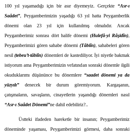
100 yıl yaşamadığı için bir asır diyemeyiz. Gerçekte
“Asr-ı
Saâdet”
, Peygamberimizin yaşadığı 63 yıl hatta Peygamberlik
dönemi olan 23 yıl için kullanılmış olmalıdır. Ancak
Peygamberimiz sonrası dört halife dönemi
(
Hulefâ-yi Râşidîn)
,
Peygamberimizi gören sahabe dönemi
(Tâbiîn)
, sahabeleri gören
nesil
(tebeu’t-tâbiîn)
dönemleri de kastediliyor. İyi niyetle bakmak
istiyorum ama Peygamberimizin vefatından sonraki dönemle ilgili
okuduklarımı düşününce bu dönemlere
“saadet dönemi ya da
yüzyılı”
denecek bir durum göremiyorum. Kargaşanın,
çatışmaların, savaşların, cinayetlerin yaşandığı dönemleri nasıl
“Asr-ı Saâdet Dönemi”
ne dahil edebiliriz?..
Üstteki ifadeden hareketle bir insanın; Peygamberimiz
döneminde yaşaması, Peygamberimizi görmesi, daha sonraki