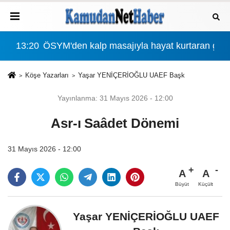
r?
13:20
ÖSYM'den kalp masajıyla hayat kurtaran göze
00:
Köşe Yazarları
Yaşar YENİÇERİOĞLU UAEF Başk
Yayınlanma: 31 Mayıs 2026 - 12:00
Asr-ı Saâdet Dönemi
31 Mayıs 2026 - 12:00
A
A
Büyüt
Küçült
Yaşar YENİÇERİOĞLU UAEF