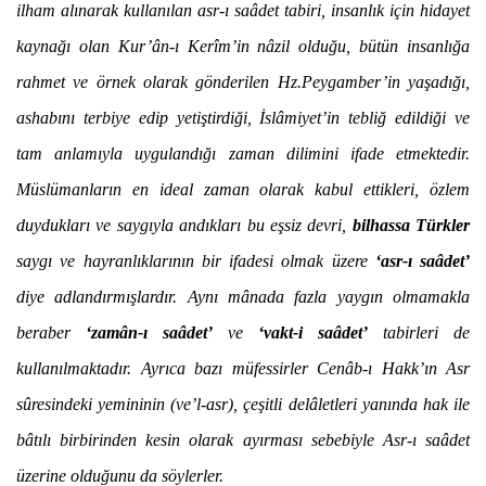
ilham alınarak kullanılan asr-ı saâdet tabiri, insanlık için hidayet
kaynağı olan Kur’ân-ı Kerîm’in nâzil olduğu, bütün insanlığa
rahmet ve örnek olarak gönderilen Hz.Peygamber’in yaşadığı,
ashabını terbiye edip yetiştirdiği, İslâmiyet’in tebliğ edildiği ve
tam anlamıyla uygulandığı zaman dilimini ifade etmektedir.
Müslümanların en ideal zaman olarak kabul ettikleri, özlem
duydukları ve saygıyla andıkları bu eşsiz devri,
bilhassa Türkler
saygı ve hayranlıklarının bir ifadesi olmak üzere
‘asr-ı saâdet’
diye adlandırmışlardır. Aynı mânada fazla yaygın olmamakla
beraber
‘zamân-ı saâdet’
ve
‘vakt-i saâdet’
tabirleri de
kullanılmaktadır. Ayrıca bazı müfessirler Cenâb-ı Hakk’ın Asr
sûresindeki yemininin (ve’l-asr), çeşitli delâletleri yanında hak ile
bâtılı birbirinden kesin olarak ayırması sebebiyle Asr-ı saâdet
üzerine olduğunu da söylerler.