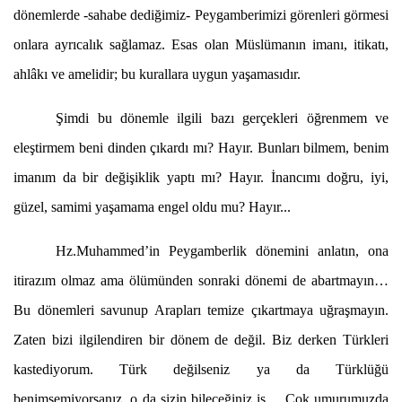
dönemlerde -sahabe dediğimiz- Peygamberimizi görenleri görmesi
onlara ayrıcalık sağlamaz. Esas olan Müslümanın imanı, itikatı,
ahlâkı ve amelidir; bu kurallara uygun yaşamasıdır.
Şimdi bu dönemle ilgili bazı gerçekleri öğrenmem ve
eleştirmem beni dinden çıkardı mı? Hayır. Bunları bilmem, benim
imanım da bir değişiklik yaptı mı? Hayır. İnancımı doğru, iyi,
güzel, samimi yaşamama engel oldu mu? Hayır...
Hz.Muhammed’in Peygamberlik dönemini anlatın, ona
itirazım olmaz ama ölümünden sonraki dönemi de abartmayın…
Bu dönemleri savunup Arapları temize çıkartmaya uğraşmayın.
Zaten bizi ilgilendiren bir dönem de değil. Biz derken Türkleri
kastediyorum. Türk değilseniz ya da Türklüğü
benimsemiyorsanız, o da sizin bileceğiniz iş… Çok umurumuzda