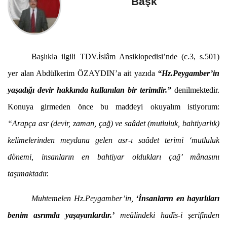
Başk
Başlıkla ilgili TDV.İslâm Ansiklopedisi’nde (c.3, s.501)
yer alan Abdülkerim ÖZAYDIN’a ait yazıda
“Hz.Peygamber’in
yaşadığı devir hakkında kullanılan bir terimdir.”
denilmektedir.
Konuya girmeden önce bu maddeyi okuyalım istiyorum:
“Arapça asr (devir, zaman, çağ) ve saâdet (mutluluk, bahtiyarlık)
kelimelerinden meydana gelen asr-ı saâdet terimi ‘mutluluk
dönemi, insanların en bahtiyar oldukları çağ’ mânasını
taşımaktadır.
Muhtemelen Hz.Peygamber’in,
‘İnsanların en hayırlıları
benim asrımda yaşayanlardır.’
meâlindeki hadîs-i şerifinden