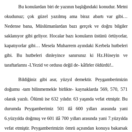
Bu konulardan biri de yazının başlığındaki konudur. Metni
okudunuz; çok güzel yazılmış ama biraz abartı var gibi…
Nedense bana, Müslümanlardan bazı gerçek ve doğru bilgiler
saklanıyor gibi geliyor. Hocalar bazı konuların üstünü örtüyorlar,
kapatıyorlar gibi… Mesela Muharrem ayındaki Kerbela hutbeleri
gibi. Bu hutbeleri dinleyince sanırsınız ki Hz.Hüseyin ve
taraftarlarını -I.Yezid ve ordusu değil de- kâfirler öldürdü!..
Bildiğiniz gibi asır, yüzyıl demektir. Peygamberimizin
doğumu -tam bilinmemekle birlikte- kaynaklarda 569, 570, 571
olarak yazılı. Ölümü ise 632 yılıdır. 63 yaşında vefat etmiştir. Bu
durumda Peygamberimiz 501 ilâ 600 yılları arasında yani
6.yüzyılda doğmuş ve 601 ilâ 700 yılları arasında yani 7.yüzyılda
vefat etmiştir. Peygamberimizin ömrü açısından konuya bakarsak