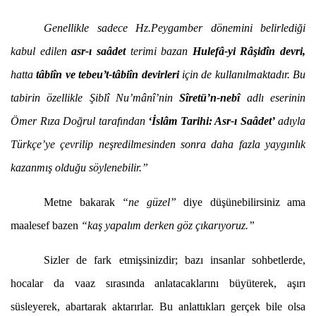
Genellikle sadece Hz.Peygamber dönemini belirlediği
kabul edilen
asr-ı saâdet
terimi bazan
Hulefâ-yi Râşidîn devri,
hatta
tâbiîn ve tebeu’t-tâbiîn devirleri
için de kullanılmaktadır. Bu
tabirin özellikle Şiblî Nu’mânî’nin
Sîretü’n-nebî
adlı eserinin
Ömer Rıza Doğrul tarafından
‘İslâm Tarihi: Asr-ı Saâdet’
adıyla
Türkçe’ye çevrilip neşredilmesinden sonra daha fazla yaygınlık
kazanmış olduğu söylenebilir.”
Metne bakarak
“ne güzel”
diye düşünebilirsiniz ama
maalesef bazen
“kaş yapalım derken göz çıkarıyoruz.”
Sizler de fark etmişsinizdir; bazı insanlar sohbetlerde,
hocalar da vaaz sırasında anlatacaklarını büyüterek, aşırı
süsleyerek, abartarak aktarırlar. Bu anlattıkları gerçek bile olsa