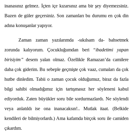
inanasınız gelmez. İçten içe kızarsınız ama bir şey diyemezsiniz.
Bazen de güler geçersiniz. Son zamanları bu durumu en çok din
adına konuşanlar yapıyor.
Zaman zaman yazılarımda -sıkılsam da- bahsetmek
zorunda kalıyorum. Çocukluğumdan beri
“ibadetimi yapan
birisiyim”
desem yalan olmaz. Özellikle Ramazan’da camilere
daha çok giderim. Bu sebeple geçmişte çok vaaz, cumaları da çok
hutbe dinledim. Tabii o zaman çocuk olduğumuz, biraz da fazla
bilgi sahibi olmadığımız için tartışmasız her söyleneni kabul
ediyorduk. Zaten büyükler soru bile sordurmazlardı. Ne söylendi
veya anlatıldı ise ona inanacaksın!.. Mutlak itaat. (Belkide
kendileri de bilmiyorlardı.) Ama kafamda birçok soru ile camiden
çıkardım.