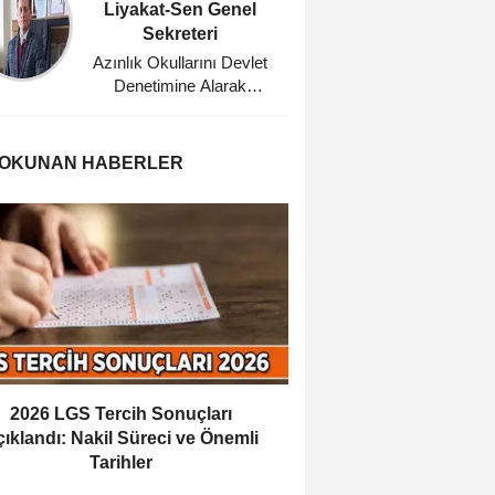
Liyakat-Sen Genel
Eğitim
Sekreteri
Planl
Azınlık Okullarını Devlet
Sarı To
Denetimine Alarak
Masası
Misyonerlik
Bü
Faaliyetlerine Son Veren
Mustafa Kemal Atatürk'e
 OKUNAN HABERLER
Minnettarız
2026 LGS Tercih Sonuçları
ıklandı: Nakil Süreci ve Önemli
Tarihler