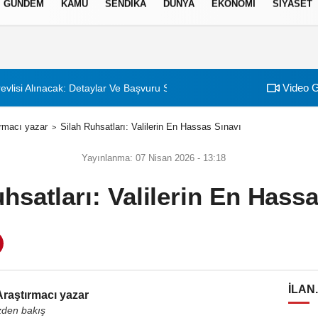
GÜNDEM
KAMU
SENDİKA
DÜNYA
EKONOMİ
SİYASET
izlilik İlkeleri
Video G
evlisi Alınacak: Detaylar Ve Başvuru Süreci
rmacı yazar
Silah Ruhsatları: Valilerin En Hassas Sınavı
Yayınlanma: 07 Nisan 2026 - 13:18
hsatları: Valilerin En Hass
ILAN
raştırmacı yazar
zden bakış