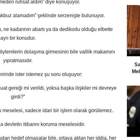
rmeden ruhsat aldım” diye konuşuyor.
akbuz alamadım” şeklinde serzenişte bulunuyor.
u, ne kadarının abartı ya da dedikodu olduğu elbette
ayrı bir konudur.
öylemlerin dolaşıma girmesinin bile valilik makamını
yıpratmasıdır.
​S
Meh
ninde ister istemez şu soru oluşuyor:
at gereği mi verildi, yoksa başka ilişkiler mi devreye
girdi?”
ı meselesi, sadece idari bir işlem olarak görülemez.
 devletin itibarını koruma meselesidir.
dan hedef olmasalar bile, ortaya atılan her iddia, her