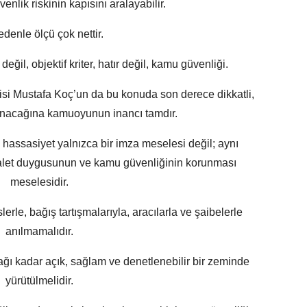
enlik riskinin kapısını aralayabilir.
denle ölçü çok nettir.
eğil, objektif kriter, hatır değil, kamu güvenliği.
si Mustafa Koç’un da bu konuda son derece dikkatli,
ranacağına kamuoyunun inancı tamdır.
assasiyet yalnızca bir imza meselesi değil; aynı
dalet duygusunun ve kamu güvenliğinin korunması
meselesidir.
islerle, bağış tartışmalarıyla, aracılarla ve şaibelerle
anılmamalıdır.
ğı kadar açık, sağlam ve denetlenebilir bir zeminde
yürütülmelidir.