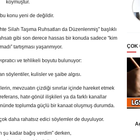
koymuştur.
Türklerde Hayvan
Sevgisi Ve Mancacılık
bu konu yeni de değildir.
hte Silah Taşıma Ruhsatları da Düzenlenmiş” başlıklı
 ruhsatı gibi son derece hassas bir konuda sadece “kim
ÇOK
amadı” tartışması yaşanmıyor.
yıpratıcı ve tehlikeli boyutu bulunuyor:
n söylentiler, kulisler ve şaibe algısı.
lerin, mevzuatın çizdiği sınırlar içinde hareket etmek
eferans, hatır-gönül ilişkileri ya da farklı kanallar
yönünde toplumda güçlü bir kanaat oluşmuş durumda.
k daha rahatsız edici söylemler de duyuluyor.
Aç
en şu kadar bağış verdim” derken,