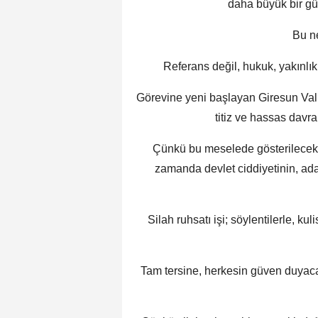
daha büyük bir güv
Bu ne
Referans değil, hukuk, yakınlık d
Görevine yeni başlayan Giresun Vali
titiz ve hassas dav
Çünkü bu meselede gösterilecek h
zamanda devlet ciddiyetinin, a
Silah ruhsatı işi; söylentilerle, kul
Tam tersine, herkesin güven duyaca