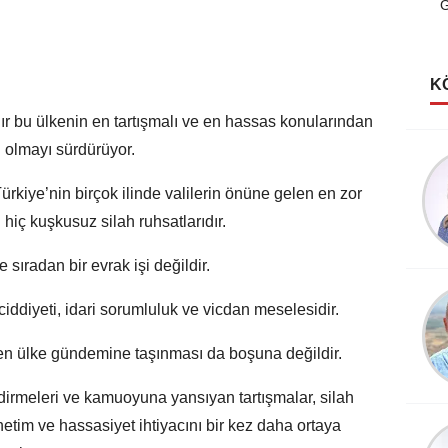
G
K
dır bu ülkenin en tartışmalı ve en hassas konularından
i olmayı sürdürüyor.
Şerife Güven
Kutlu Rüyalar Görmeliyiz
rkiye’nin birçok ilinde valilerin önüne gelen en zor
i hiç kuşkusuz silah ruhsatlarıdır.
sıradan bir evrak işi değildir.
Köksal Cengiz
iddiyeti, idari sorumluluk ve vicdan meselesidir.
Destanlar Burcundayım!
n ülke gündemine taşınması da boşuna değildir.
ndirmeleri ve kamuoyuna yansıyan tartışmalar, silah
etim ve hassasiyet ihtiyacını bir kez daha ortaya
Şevket Sezer