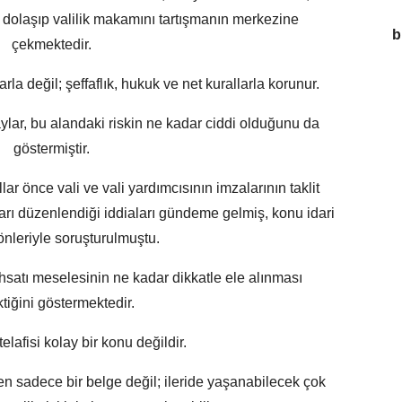
üp dolaşıp valilik makamını tartışmanın merkezine
b
çekmektedir.
a değil; şeffaflık, hukuk ve net kurallarla korunur.
ylar, bu alandaki riskin ne kadar ciddi olduğunu da
göstermiştir.
lar önce vali ve vali yardımcısının imzalarının taklit
ları düzenlendiği iddiaları gündeme gelmiş, konu idari
önleriyle soruşturulmuştu.
uhsatı meselesinin ne kadar dikkatle ele alınması
tiğini göstermektedir.
elafisi kolay bir konu değildir.
zen sadece bir belge değil; ileride yaşanabilecek çok