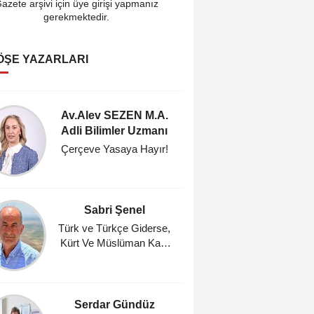
azete arşivi için üye girişi yapmanız
gerekmektedir.
ÖŞE YAZARLARI
Av.Alev SEZEN M.A.
Cahi
Adli Bilimler Uzmanı
Araştı
Çerçeve Yasaya Hayır!
Fındık
Umutl
Masasın
Zam, %
Sabri Şenel
Ahmet A
Ocağı 
Türk ve Türkçe Giderse,
Kürt Ve Müslüman Kalır
Gün
mı?
Serdar Gündüz
Mehm