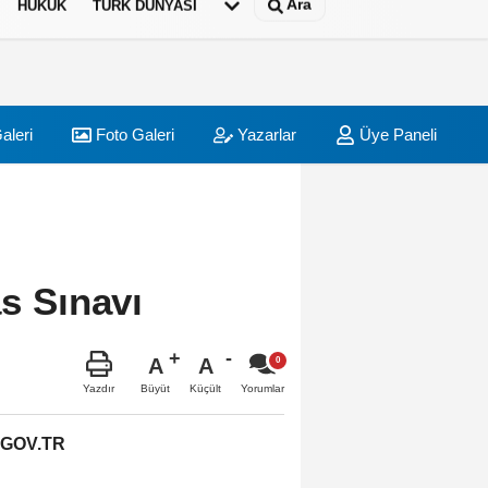
Ara
HUKUK
TÜRK DÜNYASI
aleri
Foto Galeri
Yazarlar
Üye Paneli
as Sınavı
A
A
Büyüt
Küçült
Yazdır
Yorumlar
.GOV.TR