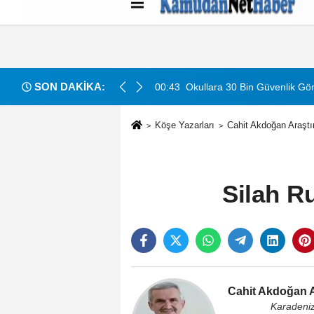
Künye
İletişim
Çerez Politikası
G
SON DAKİKA:
acak: Detaylar Ve Başvuru Süreci
00:43
Okullara 30 Bin Güvenlik Gör
Köşe Yazarları
Cahit Akdoğan Araştı
Silah Ru
Cahit Akdoğan A
Karadeni