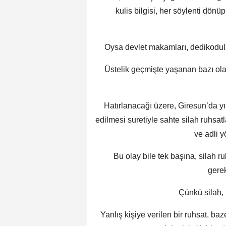
kulis bilgisi, her söylenti dön
Oysa devlet makamları, dedikodularl
Üstelik geçmişte yaşanan bazı ola
Hatırlanacağı üzere, Giresun’da yıl
edilmesi suretiyle sahte silah ruhsat
ve adli y
Bu olay bile tek başına, silah r
gerek
Çünkü silah, t
Yanlış kişiye verilen bir ruhsat, ba