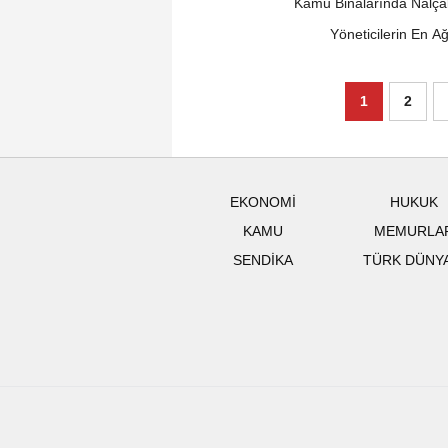
Kamu Binalarında Nalça
Yöneticilerin En A
1
2
EKONOMİ
HUKUK
KAMU
MEMURLA
SENDİKA
TÜRK DÜNY