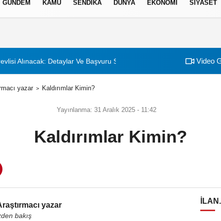
GÜNDEM
KAMU
SENDİKA
DÜNYA
EKONOMİ
SİYASET
izlilik İlkeleri
Video G
evlisi Alınacak: Detaylar Ve Başvuru Süreci
rmacı yazar
Kaldırımlar Kimin?
Yayınlanma: 31 Aralık 2025 - 11:42
Kaldırımlar Kimin?
ILAN
raştırmacı yazar
zden bakış