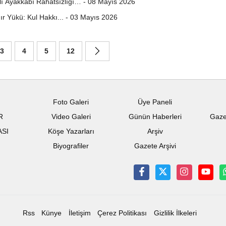
lı Ayakkabı Rahatsızlığı… - 08 Mayıs 2026
ğır Yükü: Kul Hakkı... - 03 Mayıs 2026
3
4
5
12
Foto Galeri
Üye Paneli
R
Video Galeri
Günün Haberleri
Gaze
ASI
Köşe Yazarları
Arşiv
Biyografiler
Gazete Arşivi
Rss
Künye
İletişim
Çerez Politikası
Gizlilik İlkeleri