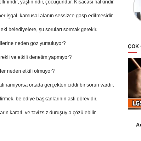
llinindir, yaşlınındır, çocuğundur. Kısacası halkındır.
Türklerde Hayvan
Sevgisi Ve Mancacılık
r işgal, kamusal alanın sessizce gasp edilmesidir.
ki belediyelere, şu soruları sormak gerekir.
allerine neden göz yumuluyor?
ÇOK
rekli ve etkili denetim yapmıyor?
er neden etkili olmuyor?
lınamıyorsa ortada gerçekten ciddi bir sorun vardır.
dirmek, belediye başkanlarının asli görevidir.
ın kararlı ve tavizsiz duruşuyla çözülebilir.
Aç