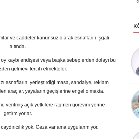
G
K
ımlar ve caddeler kanunsuz olarak esnafların işgali
altında.
Şerife Güven
Kutlu Rüyalar Görmeliyiz
 oy kaybı endişesi veya başka sebeplerden dolayı bu
den gelmeyi tercih etmekteler.
azı esnafların yerleştirdiği masa, sandalye, reklam
en araçlar, yayaların geçişlerine engel olmakta.
Köksal Cengiz
Destanlar Burcundayım!
ne verilmiş açık yetkilere rağmen görevini yerine
getirmiyorlar.
caydırıcılık yok. Ceza var ama uygulanmıyor.
Şevket Sezer