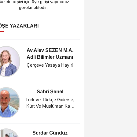
azete arşivi için üye girişi yapmanız
gerekmektedir.
ÖŞE YAZARLARI
Av.Alev SEZEN M.A.
Cahi
Adli Bilimler Uzmanı
Araştı
Çerçeve Yasaya Hayır!
Fındık
Umutl
Masasın
Zam, %
Sabri Şenel
Ahmet A
Ocağı 
Türk ve Türkçe Giderse,
Kürt Ve Müslüman Kalır
Gün
mı?
Serdar Gündüz
Mehm