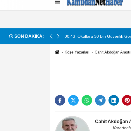
Künye
İletişim
Çerez Politikası
G
SON DAKİKA:
acak: Detaylar Ve Başvuru Süreci
00:43
Okullara 30 Bin Güvenlik Gör
Köşe Yazarları
Cahit Akdoğan Araştı
Cahit Akdoğan A
Karadeni