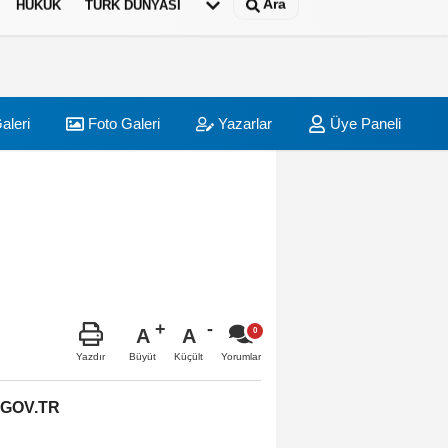
Ara
HUKUK
TÜRK DÜNYASI
aleri
Foto Galeri
Yazarlar
Üye Paneli
A
A
Büyüt
Küçült
Yazdır
Yorumlar
.GOV.TR