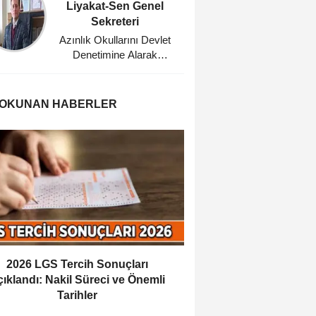
Liyakat-Sen Genel
Eğitim
Sekreteri
Planl
Azınlık Okullarını Devlet
Bu Dü
Denetimine Alarak
Ağabeyi
Misyonerlik
Faaliyetlerine Son Veren
Mustafa Kemal Atatürk'e
 OKUNAN HABERLER
Minnettarız
2026 LGS Tercih Sonuçları
ıklandı: Nakil Süreci ve Önemli
Tarihler