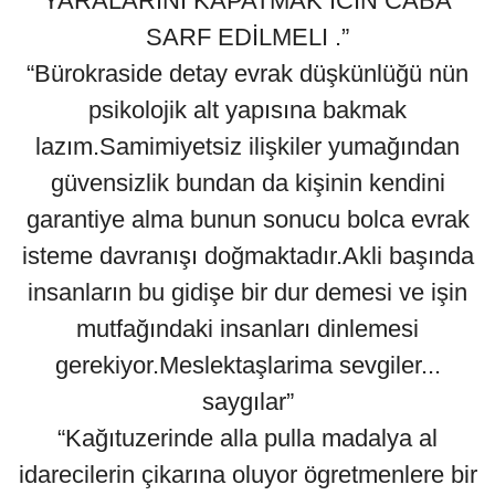
YARALARINI KAPATMAK İCIN CABA
SARF EDİLMELI .”
“Bürokraside detay evrak düşkünlüğü nün
psikolojik alt yapısına bakmak
lazım.Samimiyetsiz ilişkiler yumağından
güvensizlik bundan da kişinin kendini
garantiye alma bunun sonucu bolca evrak
isteme davranışı doğmaktadır.Akli başında
insanların bu gidişe bir dur demesi ve işin
mutfağındaki insanları dinlemesi
gerekiyor.Meslektaşlarima sevgiler...
saygılar”
“Kağıtuzerinde alla pulla madalya al
idarecilerin çikarına oluyor ögretmenlere bir