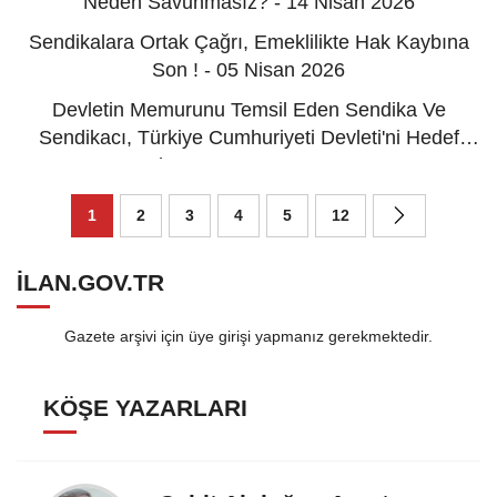
Neden Savunmasız? - 14 Nisan 2026
Sendikalara Ortak Çağrı, Emeklilikte Hak Kaybına
Son ! - 05 Nisan 2026
Devletin Memurunu Temsil Eden Sendika Ve
Sendikacı, Türkiye Cumhuriyeti Devleti'ni Hedef
Alamaz! - 29 Mart 2026
1
2
3
4
5
12
ILAN.GOV.TR
Gazete arşivi için üye girişi yapmanız gerekmektedir.
KÖŞE YAZARLARI