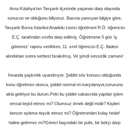
Ama Kütahya’nın Tavşanlı ilçesinde yaşanan darp olayında
sonucun ne olduğunu biliyoruz. Basına yansıyan bilgiye göre,
Tavşanlı Borsa İstanbul Anadolu Lisesi öğretmeni R.Ö. öğrencisi
E.Ç. tarafından sınıfta darp edilmiş. Öğretmene 5 gün 'iş
göremez' raporu verilirken, 11. sınıf öğrencisi E.Ç. ifadesi
alındıktan sonra serbest bırakılmış. Ve şimdi sessizlik zamanı!
İnsanda şaşkınlık uyandırıyor. Şiddet söz konusu olduğunda
konu öğretmen olunca, şiddet normal mi karşılanıyor,sorusunu
akla getiriyor bu durum.Peki bu şiddet vakasında yapılan işlem
emsal teşkil etmez mi? Olumsuz örnek değil midir? Kişileri
benzer eyleme teşvik etmez mi? Öğretmenleri kolay hedef
haline getirmez mi?Görevi başındaki bir polis, bir bekçi darp