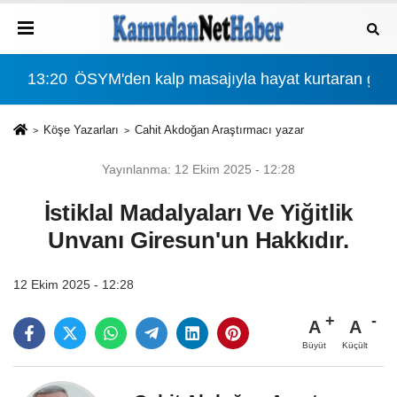
r?
13:20
ÖSYM'den kalp masajıyla hayat kurtaran göze
00:
Köşe Yazarları
Cahit Akdoğan Araştırmacı yazar
Yayınlanma: 12 Ekim 2025 - 12:28
İstiklal Madalyaları Ve Yiğitlik
Unvanı Giresun'un Hakkıdır.
12 Ekim 2025 - 12:28
A
A
Büyüt
Küçült