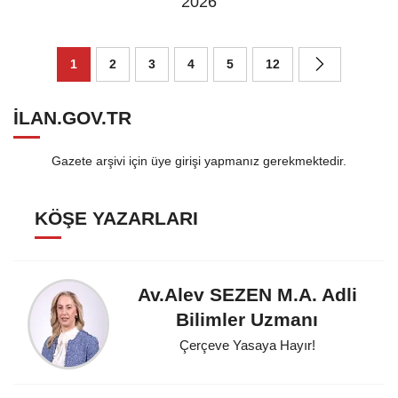
2026
1
2
3
4
5
12
ILAN.GOV.TR
Gazete arşivi için üye girişi yapmanız gerekmektedir.
KÖŞE YAZARLARI
Av.Alev SEZEN M.A. Adli
Bilimler Uzmanı
Çerçeve Yasaya Hayır!