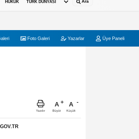
Ara
HUKUK
TÜRK DÜNYASI
aleri
Foto Galeri
Yazarlar
Üye Paneli
A
A
Büyüt
Küçült
Yazdır
.GOV.TR