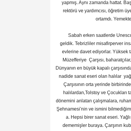
yapmış. Aynı zamanda hattat. Başk
rektörü ve yardımcısı, öğretim üye
ortamdı. Yemekte
Sabah erken saatlerde Unesco Kül
geldik. Tebrizliler misafirperver 
evlerine davet ediyorlar. Yüksek ta
Müzefferiye Çarşısı, baharatçılar,
Dünyanın en büyük kapalı çarşısında ta
nadide sanat eseri olan halılar yağ
Çarşısının orta yerinde birbirind
halılardan,Tolstoy ve Çocukları t
dönemini anlatan çalışmalara, ruhani
Şehnamesi'nin ve ismini bilmediğim s
a. Hepsi birer sanat eseri. Yağl
dememişler buraya. Çarşının kubbe