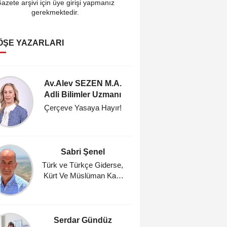
azete arşivi için üye girişi yapmanız
gerekmektedir.
ÖŞE YAZARLARI
Av.Alev SEZEN M.A.
Cahi
Adli Bilimler Uzmanı
Araştı
Çerçeve Yasaya Hayır!
Fındık
Umutl
Masasın
Zam, %
Sabri Şenel
Ahmet A
Ocağı 
Türk ve Türkçe Giderse,
Kürt Ve Müslüman Kalır
Gün
mı?
Serdar Gündüz
Mehm