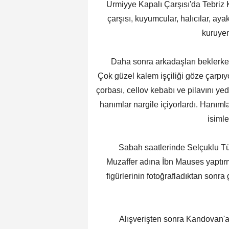
Urmiyye Kapalı Çarşısı'da Tebriz 
çarşısı, kuyumcular, halıcılar, ay
kuruyem
Daha sonra arkadaşları beklerken 
Çok güzel kalem işçiliği göze çarpıy
çorbası, cellov kebabı ve pilavını ye
hanımlar nargile içiyorlardı. Hanım
isiml
Sabah saatlerinde Selçuklu Türbe
Muzaffer adına İbn Mauses yaptır
figürlerinin fotoğrafladıktan sonra
Alışverişten sonra Kandovan'a do