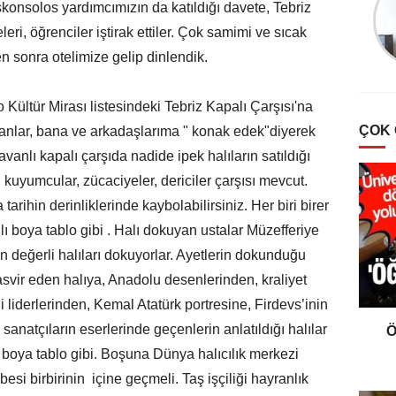
onsolos yardımcımızın da katıldığı davete, Tebriz
Türklerde Hayvan
Sevgisi Ve Mancacılık
leri, öğrenciler iştirak ettiler. Çok samimi ve sıcak
n sonra otelimize gelip dinlendik.
tür Mirası listesindeki Tebriz Kapalı Çarşısı'na
ÇOK
insanlar, bana ve arkadaşlarıma " konak edek"diyerek
vanlı kapalı çarşıda nadide ipek halıların satıldığı
 kuyumcular, zücaciyeler, dericiler çarşısı mevcut.
rihin derinliklerinde kaybolabilirsiniz. Her biri birer
lı boya tablo gibi . Halı dokuyan ustalar Müzefferiye
en değerli halıları dokuyorlar. Ayetlerin dokunduğu
asvir eden halıya, Anadolu desenlerinden, kraliyet
 liderlerinden, Kemal Atatürk portresine, Firdevs’inin
anatçıların eserlerinde geçenlerin anlatıldığı halılar
Ö
ı boya tablo gibi. Boşuna Dünya halıcılık merkezi
si birbirinin içine geçmeli. Taş işçiliği hayranlık