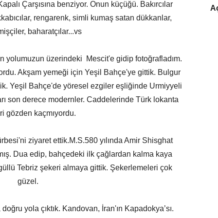
Kapalı Çarşısına benziyor. Onun küçüğü. Bakırcılar
Aç
akkabıcılar, rengarenk, simli kumaş satan dükkanlar,
işçiler, baharatçılar...vs
yolumuzun üzerindeki Mescit'e gidip fotoğrafladım.
ordu. Akşam yemeği için Yeşil Bahçe'ye gittik. Bulgur
dik. Yeşil Bahçe'de yöresel ezgiler eşliğinde Urmiyyeli
ları son derece modernler. Caddelerinde Türk lokanta
eri gözden kaçmıyordu.
si'ni ziyaret ettik.M.S.580 yılında Amir Shisghat
mış. Dua edip, bahçedeki ilk çağlardan kalma kaya
 güllü Tebriz şekeri almaya gittik. Şekerlemeleri çok
güzel.
ğru yola çıktık. Kandovan, İran'ın Kapadokya’sı.