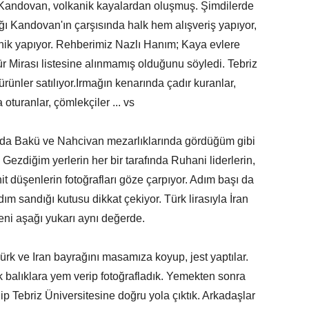
Kandovan, volkanik kayalardan oluşmuş. Şimdilerde
dığı Kandovan'ın çarşısında halk hem alışveriş yapıyor,
ik yapıyor. Rehberimiz Nazlı Hanım; Kaya evlere
ür Mirası listesine alınmamış olduğunu söyledi. Tebriz
rünler satılıyor.Irmağın kenarında çadır kuranlar,
 oturanlar, çömlekçiler ... vs
Bakü ve Nahcivan mezarlıklarında gördüğüm gibi
. Gezdiğim yerlerin her bir tarafında Ruhani liderlerin,
t düşenlerin fotoğrafları göze çarpıyor. Adım başı da
m sandığı kutusu dikkat çekiyor. Türk lirasıyla İran
eni aşağı yukarı aynı değerde.
 ve Iran bayrağını masamıza koyup, jest yaptılar.
balıklara yem verip fotoğrafladık. Yemekten sonra
ip Tebriz Üniversitesine doğru yola çıktık. Arkadaşlar