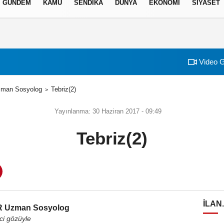
GÜNDEM
KAMU
SENDİKA
DÜNYA
EKONOMİ
SİYASET
izlilik İlkeleri
Video G
man Sosyolog
Tebriz(2)
Yayınlanma: 30 Haziran 2017 - 09:49
Tebriz(2)
ILAN
 Uzman Sosyolog
ci gözüyle