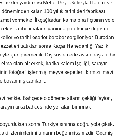
tesi rektör yardımcısı Mehdi Bey , Süheyla Hanımı ve
döneminden kalan 100 yıllık tarihi deri fabrikası
izmet vermekte. İlkçağlardan kalma bira fıçısının ve el
çiçekler tarihi binaların yanında görülmeye değerdi.
eller ve tarihi eserler beraber sergileniyor. Buradan
lezzetleri tattıktan sonra Kaçar Hanedanlığı Yazlık
yle içeri giremedik. Dış süslemede aslan başları, bir
elma olan bir erkek, harika kalem işçiliği, sarayın
in fotoğrafı işlenmiş, meyve sepetleri, kırmızı, mavi,
le boyanmış camlar ...
 renkte. Bahçede o döneme atların çektiği fayton,
sarayın arka bahçesinde yer alan bir ırmak
yurduktan sonra Türkiye sınırına doğru yola çıktık.
daki izlenimlerimi umarım beğenmişsinizdir. Geçmiş