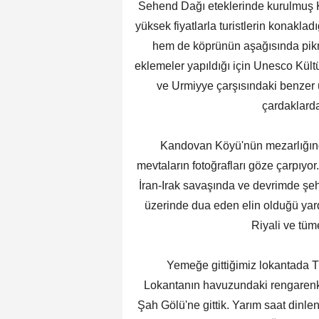
Sehend Dağı eteklerinde kurulmuş 
yüksek fiyatlarla turistlerin konakla
hem de köprünün aşağısında pikn
eklemeler yapıldığı için Unesco Kült
ve Urmiyye çarşısındaki benzer ü
çardaklarda
Kandovan Köyü'nün mezarlığında 
mevtaların fotoğrafları göze çarpıyor
İran-Irak savaşında ve devrimde şehi
üzerinde dua eden elin olduğü yardı
Riyali ve tüm
Yemeğe gittiğimiz lokantada Türk
Lokantanın havuzundaki rengarenk 
Şah Gölü'ne gittik. Yarım saat dinlen