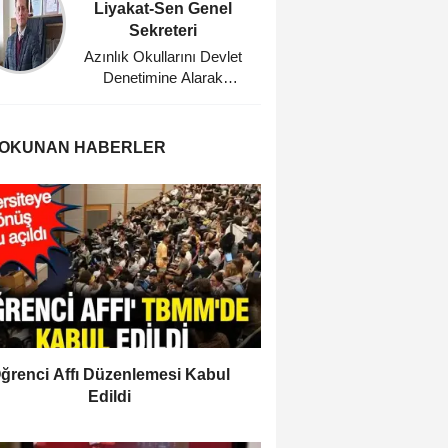
Liyakat-Sen Genel
Eğitim
Sekreteri
Planl
Azınlık Okullarını Devlet
Bu Dü
Denetimine Alarak
Ağabeyi
Misyonerlik
Faaliyetlerine Son Veren
Mustafa Kemal Atatürk'e
 OKUNAN HABERLER
Minnettarız
ğrenci Affı Düzenlemesi Kabul
Edildi