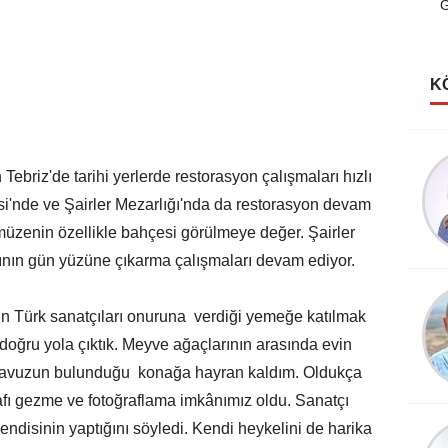
G
K
Şerife Güven
briz'de tarihi yerlerde restorasyon çalışmaları hızlı
Kutlu Rüyalar Görmeliyiz
si'nde ve Şairler Mezarlığı'nda da restorasyon devam
 müzenin özellikle bahçesi görülmeye değer. Şairler
ının gün yüzüne çıkarma çalışmaları devam ediyor.
Köksal Cengiz
 Türk sanatçıları onuruna verdiği yemeğe katılmak
Destanlar Burcundayım!
doğru yola çıktık. Meyve ağaçlarının arasında evin
ir havuzun bulunduğu konağa hayran kaldım. Oldukça
trafı gezme ve fotoğraflama imkânımız oldu. Sanatçı
ndisinin yaptığını söyledi. Kendi heykelini de harika
Şevket Sezer