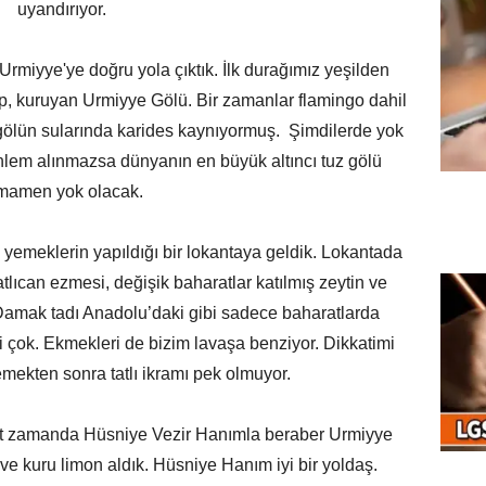
uyandırıyor.
iyye'ye doğru yola çıktık. İlk durağımız yeşilden
p, kuruyan Urmiyye Gölü. Bir zamanlar flamingo dahil
gölün sularında karides kaynıyormuş. Şimdilerde yok
Önlem alınmazsa dünyanın en büyük altıncı tuz gölü
mamen yok olacak.
meklerin yapıldığı bir lokantaya geldik. Lokantada
lıcan ezmesi, değişik baharatlar katılmış zeytin ve
 Damak tadı Anadolu’daki gibi sadece baharatlarda
mi çok. Ekmekleri de bizim lavaşa benziyor. Dikkatimi
emekten sonra tatlı ikramı pek olmuyor.
 zamanda Hüsniye Vezir Hanımla beraber Urmiyye
 ve kuru limon aldık. Hüsniye Hanım iyi bir yoldaş.