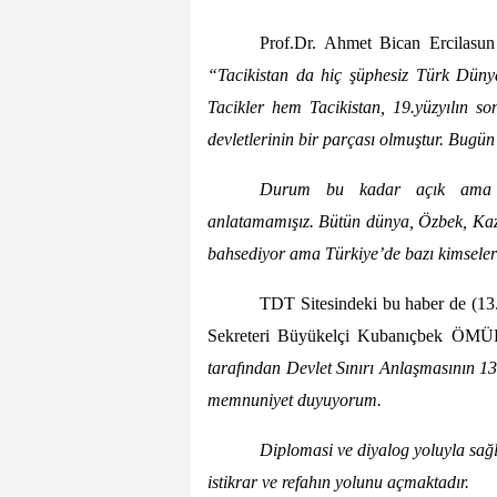
Prof.Dr. Ahmet Bican Ercilasu
“
Tacikistan da hiç şüphesiz Türk Dünya
Tacikler hem Tacikistan, 19.yüzyılın s
devletlerinin bir parçası olmuştur. Bugü
Durum bu kadar açık ama an
anlatamamışız. Bütün dünya, Özbek, Kaza
bahsediyor ama Türkiye’de bazı kimseler 
TDT Sitesindeki bu haber de (13.3
Sekreteri Büyükelçi Kubanıçbek Ö
tarafından Devlet Sınırı Anlaşmasının 1
memnuniyet duyuyorum.
Diplomasi ve diyalog yoluyla sağl
istikrar ve refahın yolunu açmaktadır.