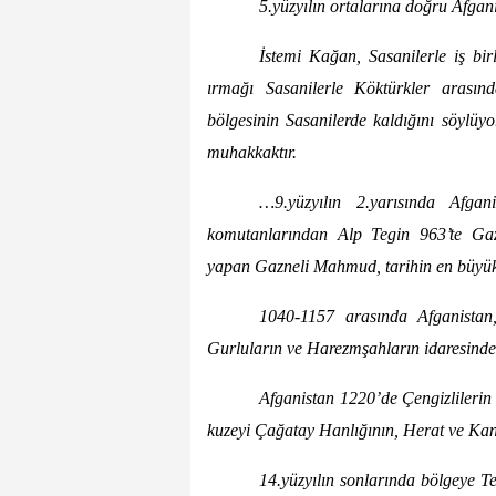
5.yüzyılın ortalarına doğru Afga
İstemi Kağan, Sasanilerle iş bi
ırmağı Sasanilerle Köktürkler arasın
bölgesinin Sasanilerde kaldığını söylüyo
muhakkaktır.
…9.yüzyılın 2.yarısında Afgan
komutanlarından Alp Tegin 963’te Gaz
yapan Gazneli Mahmud, tarihin en büyük 
1040-1157 arasında Afganistan
Gurluların ve Harezmşahların idaresinde
Afganistan 1220’de Çengizlilerin e
kuzeyi Çağatay Hanlığının, Herat ve Kand
14.yüzyılın sonlarında bölgeye T