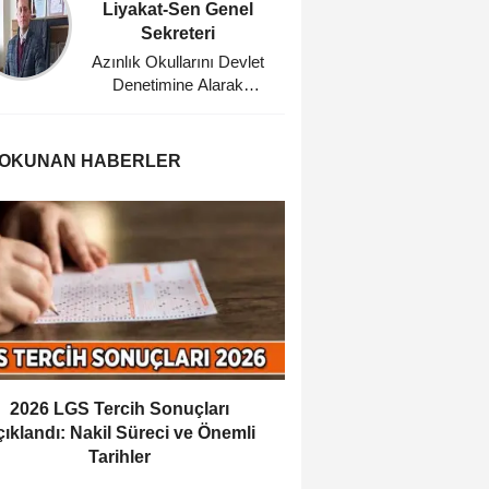
Liyakat-Sen Genel
Eğitim
Sekreteri
Planl
Azınlık Okullarını Devlet
Sarı To
Denetimine Alarak
Masası
Misyonerlik
Bü
Faaliyetlerine Son Veren
Mustafa Kemal Atatürk'e
 OKUNAN HABERLER
Minnettarız
2026 LGS Tercih Sonuçları
ıklandı: Nakil Süreci ve Önemli
Tarihler