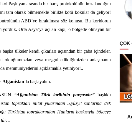
Türklerde Hayvan
ikol Paşinyan arasında
bir barış protokolünün imzalandığını
Sevgisi Ve Mancacılık
ını tam olarak bilmemekle birlikte kötü kokular da geliyor!
kontrolünün ABD’ye bırakılması söz konusu. Bu koridorun
miyorduk. Orta Asya’ya açılan kapı, o bölgede olmayan bir
ÇOK
aşka ülkeler kendi çıkarları açısından bir çaba içindeler.
gul olduğumuzdan veya meşgul edildiğimizden anlaşmanın
ı da memnuniyetlerini açıklamakla yetiniyor!..
ve
Afganistan
’la başlayalım:
İLASUN
“
Afganistan Türk tarihinin parçasıdır”
başlıklı
istan toprakları milat yıllarından 5.yüzyıl sonlarına dek
ğu Türkistan topraklarından Hunların baskısıyla bölgeye
Aç
k’tür…