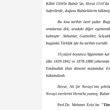
Kâbil 1504’te Babür’ün, Herat 1510’da Ş
Safevilerde, doğusu Babürlülerin hâkimiye
Bu kısa tarihin özeti şudur. Bug
ortalarına dek, aradaki diğer egemenlik
kalmıştır: Akhunlar, Gazneliler, Selçuk
bugünkü Türklük işte bu tarihin eseridir.
19.yüzyıl boyunca Afganistan karı
ülke 1839-1842 ve 1878-1880 yıllarında İ
Emânullah Han dönemi malumdur. Emânu
hükümdardı.
Herat, Ali Şir Nevayi’nin şehri
Nevayi eserlerini Herat’ta yazmış; Babür
Prof.Dr. Mehmet Eröz’ün
"Tür