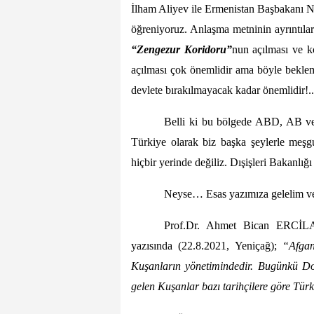
İlham Aliyev ile Ermenistan Başbakanı N
öğreniyoruz. Anlaşma metninin ayrıntılar
“Zengezur Koridoru”
nun açılması ve 
açılması çok önemlidir ama böyle bekle
devlete bırakılmayacak kadar önemlidir!..
Belli ki bu bölgede ABD, AB ve b
Türkiye olarak biz başka şeylerle meş
hiçbir yerinde değiliz. Dışişleri Bakanlığ
Neyse… Esas yazımıza gelelim 
Prof.Dr. Ahmet Bican ERC
yazısında (22.8.2021, Yeniçağ);
“Afgan
Kuşanların yönetimindedir. Bugünkü Do
gelen Kuşanlar bazı tarihçilere göre Tür