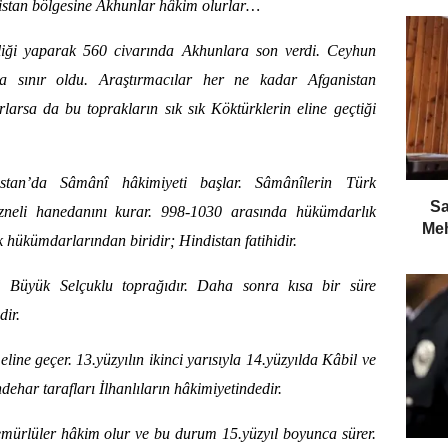
nistan bölgesine Akhunlar hâkim olurlar…
rliği yaparak 560 civarında Akhunlara son verdi. Ceyhun
da sınır oldu. Araştırmacılar her ne kadar Afganistan
rlarsa da bu toprakların sık sık Köktürklerin eline geçtiği
istan’da Sâmânî hâkimiyeti başlar. Sâmânîlerin Türk
​S
neli hanedanını kurar. 998-1030 arasında hükümdarlık
Meh
hükümdarlarından biridir; Hindistan fatihidir.
, Büyük Selçuklu toprağıdır. Daha sonra kısa bir süre
dir.
line geçer. 13.yüzyılın ikinci yarısıyla 14.yüzyılda Kâbil ve
ehar tarafları İlhanlıların hâkimiyetindedir.
emürlüler hâkim olur ve bu durum 15.yüzyıl boyunca sürer.