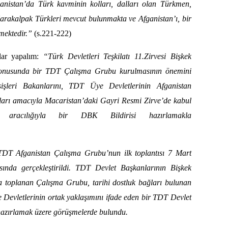
anistan’da Türk kavminin kolları, dalları olan Türkmen,
arakalpak Türkleri mevcut bulunmakta ve Afganistan’ı, bir
mektedir.”
(s.221-222)
lar yapalım:
“Türk Devletleri Teşkilatı 11.Zirvesi Bişkek
konusunda bir TDT Çalışma Grubu kurulmasının önemini
işleri Bakanlarını, TDT Üye Devletlerinin Afganistan
ları amacıyla Macaristan’daki Gayri Resmi Zirve’de kabul
u aracılığıyla bir DBK B
i
ldirisi hazırlamakla
TDT Afganistan Çalışma Grubu’nun ilk toplantısı 7 Mart
ında gerçekleştirildi. TDT Devlet Başkanlarının Bişkek
nca toplanan Çalışma Grubu, tarihi dostluk bağları bulunan
 Devletlerinin ortak yaklaşımını ifade eden bir TDT Devlet
 hazırlamak üzere görüşmelerde bulundu.