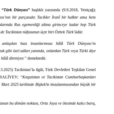
n
“Türk Dünyası”
başlıklı yazısında (9.9.2018, Yeniçağ);
sı’nın bir parçasıdır. Tacikler İranî bir halktır ama hem
onlarında Rus egemenliği altına girinceye kadar hep Türk
n de Tacikistan nüfusunun üçte biri Özbek Türk’üdür.
laşılan bazı insanlarımıza hâlâ Türk Dünyası’nı
k gibi özel adları yanında, onlardan Türk veya Türki diye
hâlâ direniyor.”
demektedir.
.2025) Tacikistan’la ilgili, Türk Devletleri Teşkilatı Genel
MÜRALİYEV;
“Kırgızistan ve Tacikistan Cumhurbaşkanları
3 Mart 2025 tarihinde Bişkek'te imzalanmasından büyük bir
anan bu dönüm noktası, Orta Asya ve ötesinde kalıcı barış,