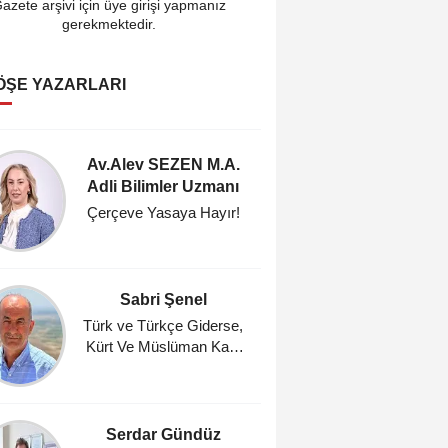
azete arşivi için üye girişi yapmanız
gerekmektedir.
ÖŞE YAZARLARI
Av.Alev SEZEN M.A.
Cahi
Adli Bilimler Uzmanı
Araştı
Çerçeve Yasaya Hayır!
Fındık
Umutl
Masasın
Zam, %
Sabri Şenel
Ahmet A
Ocağı 
Türk ve Türkçe Giderse,
Kürt Ve Müslüman Kalır
Gün
mı?
Serdar Gündüz
Mehm