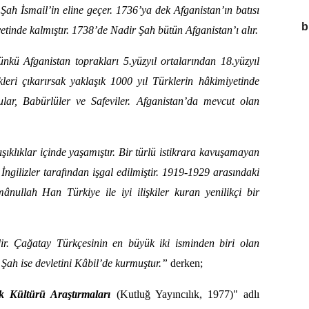
ah İsmail’in eline geçer. 1736’ya dek Afganistan’ın batısı
b
tinde kalmıştır. 1738’de Nadir Şah bütün Afganistan’ı alır.
ünkü Afganistan toprakları 5.yüzyıl ortalarından 18.yüzyıl
leri çıkarırsak yaklaşık 1000 yıl Türklerin hâkimiyetinde
lular, Babürlüler ve Safeviler. Afganistan’da mevcut olan
şıklıklar içinde yaşamıştır. Bir türlü istikrara kavuşamayan
ngilizler tarafından işgal edilmiştir. 1919-1929 arasındaki
llah Han Türkiye ile iyi ilişkiler kuran yenilikçi bir
dir. Çağatay Türkçesinin en büyük iki isminden biri olan
 Şah ise devletini Kâbil’de kurmuştur.”
derken;
k Kültürü Araştırmaları
(Kutluğ Yayıncılık, 1977)" adlı