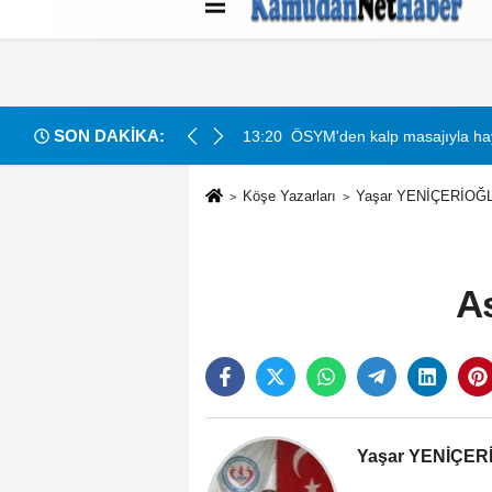
Künye
İletişim
Çerez Politikası
G
SON DAKİKA:
13:20
ÖSYM'den kalp masajıyla hay
Köşe Yazarları
Yaşar YENİÇERİOĞ
A
Yaşar YENİÇER