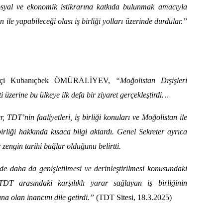
sosyal ve ekonomik istikrarına katkıda bulunmak amacıyla
e yapabileceği olası iş birliği yolları üzerinde durdular.”
kelçi Kubanıçbek ÖMÜRALİYEV,
“Moğolistan Dışişleri
erine bu ülkeye ilk defa bir ziyaret gerçekleştirdi…
 TDT’nin faaliyetleri, iş birliği konuları ve Moğolistan ile
 birliği hakkında kısaca bilgi aktardı. Genel Sekreter ayrıca
zengin tarihi bağlar olduğunu belirtti.
eyde daha da genişletilmesi ve derinleştirilmesi konusundaki
 TDT arasındaki karşılıklı yarar sağlayan iş birliğinin
na olan inancını dile getirdi.”
(TDT Sitesi, 18.3.2025)