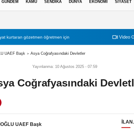
GÜNDEM
KAMU
SENDİKA
DÜNYA
EKONOMİ
SİYASET
izlilik İlkeleri
Video G
at kurtaran gözetmen öğretmen için karar: Ödül beklerken ceza geldi
00:43
Okullara 30 Bin G
LU UAEF Başk
Asya Coğrafyasındaki Devletler
Yayınlanma: 10 Ağustos 2025 - 07:59
sya Coğrafyasındaki Devletl
ILAN
İOĞLU UAEF Başk