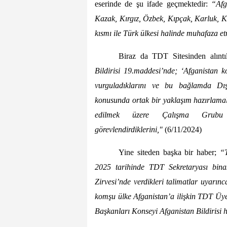
eserinde de şu ifade geçmektedir:
“Afg
Kazak, Kırgız, Özbek, Kıpçak, Karluk, K
kısmı ile Türk ülkesi halinde muhafaza et
Biraz da TDT Sitesinden alıntı
Bildirisi 19.maddesi’nde;
‘
Afganistan 
vurguladıklarını ve bu bağlamda Dış
konusunda ortak bir yaklaşım hazırlama
edilmek üzere Çalışma Grub
görevlendirdiklerini,"
(
6/11/2024)
Yine siteden başka bir haber;
“
2025 tarihinde TDT Sekretaryası binas
Zirvesi’nde verdikleri talimatlar uyarı
komşu ülke Afganistan’a ilişkin TDT Üye
Başkanları Konseyi Afganistan Bildirisi